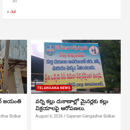
31
« Jul
TELANGANA NEWS
ర్ జయంతి
వర్ని కల్లు దుకాణాల్లో మైనర్లకు కల్లు
విక్రయాలపై ఆరోపణలు.
dhar Bidkar
August 6, 2026
Gajanan Gangadhar Bidkar