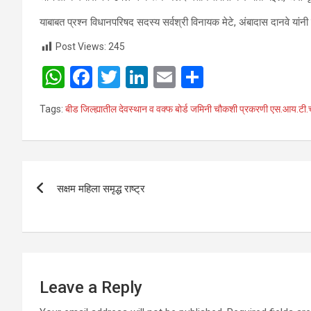
याबाबत प्रश्न विधानपरिषद सदस्य सर्वश्री विनायक मेटे, अंबादास दानवे यांनी
Post Views:
245
W
F
T
Li
E
S
h
a
wi
n
m
h
Tags:
बीड जिल्ह्यातील देवस्थान व वक्फ बोर्ड जमिनी चौकशी प्रकरणी एस.आय.टी.ची व
at
ce
tt
ke
ail
ar
s
b
er
dI
e
A
o
n
Post
p
o
सक्षम महिला समृद्ध राष्ट्र
navigation
p
k
Leave a Reply