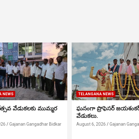
A NEWS
TELANGANA NEWS
నోత్సవ వేడుకలకు ముమ్మర
ఘనంగా ప్రొఫెసర్ జయశంక
వేడుకలు.
026
Gajanan Gangadhar Bidkar
August 6, 2026
Gajanan Ganga