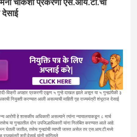
ड जमिनी चौकशी प्रकरणी एस.आय.टी.ची
ज देसाई
रेदी-विक्री अपहार प्रकरणी एकूण ५ गुन्हे दाखल झाले असून या ५ गुन्ह्यांपैकी ३
पथकाची नियुक्ती करण्यात आली असल्याची माहिती गृह राज्यमंत्री शंभूराज देसाई
 आरोपी हे शासकीय अधिकारी असल्याने त्यांना न्यायालयाकडून ८ मार्च
च या गुन्ह्यातील दोन उपजिल्हाधिकारी यांना निलंबित करण्यात आले आहे.
ून घेतली जातील, तसेच गुन्ह्यांची व्याप्ती जास्त असेल तर एस.आय.टी.मध्ये
ज्यमंत्री श्री.देसाई यांनी सांगितले.