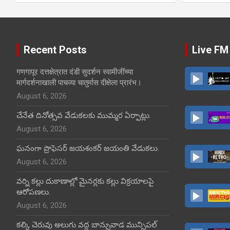
Recent Posts
Live FM
गणगापूर दत्तक्षेत्रात दंडी सुदर्शन स्वामीजींच्या
मार्गदर्शनाखाली पाचव्या चातुर्मास दीक्षेला प्रारंभ।
August 6, 2026
చేనేత దినోత్సవ వేడుకలకు ముమ్మర ఏర్పాట్లు.
August 6, 2026
ఘనంగా ప్రొఫెసర్ జయశంకర్ జయంతి వేడుకలు.
August 6, 2026
వర్ని కల్లు దుకాణాల్లో మైనర్లకు కల్లు విక్రయాలపై
ఆరోపణలు.
August 6, 2026
కల్కి చెరువు అలుగు వద్ద బాన్సువాడ మున్సిపల్