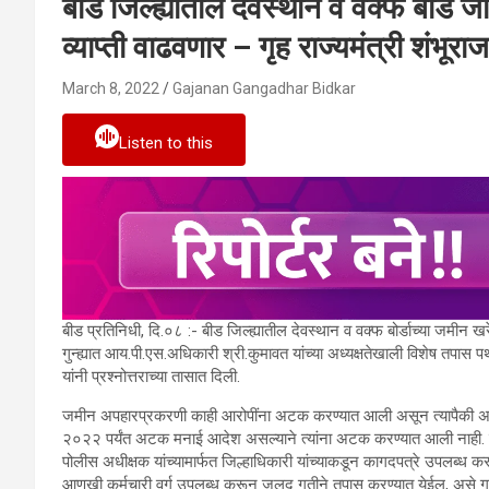
बीड जिल्ह्यातील देवस्थान व वक्फ बोर्
व्याप्ती वाढवणार – गृह राज्यमंत्री शंभूरा
March 8, 2022
Gajanan Gangadhar Bidkar
Listen to this
बीड प्रतिनिधी, दि.०८ :- बीड जिल्ह्यातील देवस्थान व वक्फ बोर्डाच्या जमीन ख
गुन्ह्यात आय.पी.एस.अधिकारी श्री.कुमावत यांच्या अध्यक्षतेखाली विशेष तपास 
यांनी प्रश्नोत्तराच्या तासात दिली.
जमीन अपहारप्रकरणी काही आरोपींना अटक करण्यात आली असून त्यापैकी अन्य
२०२२ पर्यंत अटक मनाई आदेश असल्याने त्यांना अटक करण्यात आली नाही. तसे
पोलीस अधीक्षक यांच्यामार्फत जिल्हाधिकारी यांच्याकडून कागदपत्रे उपलब्ध कर
आणखी कर्मचारी वर्ग उपलब्ध करून जलद गतीने तपास करण्यात येईल, असे गृह रा