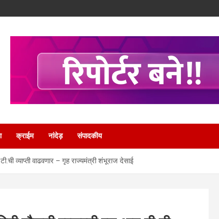
ा
क्राईम
नांदेड़
संपादकीय
ची व्याप्ती वाढवणार – गृह राज्यमंत्री शंभूराज देसाई