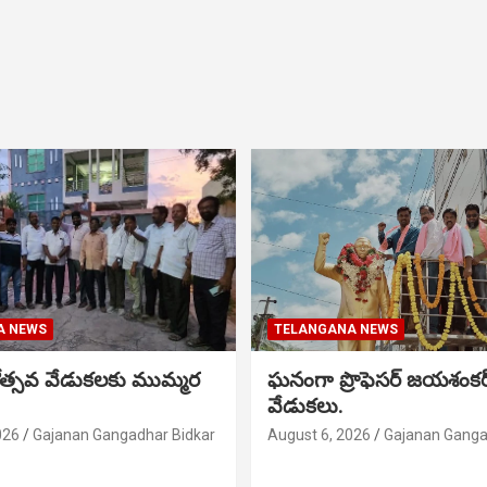
A NEWS
TELANGANA NEWS
నోత్సవ వేడుకలకు ముమ్మర
ఘనంగా ప్రొఫెసర్ జయశంక
వేడుకలు.
026
Gajanan Gangadhar Bidkar
August 6, 2026
Gajanan Ganga