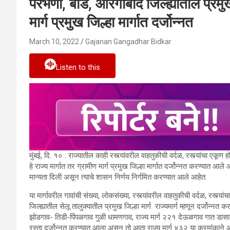
परभणी, बीड, औरंगाबाद जिल्ह्यातील प्रमुख ज
मार्ग प्रमुख जिल्हा मार्गात दर्जोन्नत
March 10, 2022
Gajanan Gangadhar Bidkar
Listen to this
मुंबई, दि. १० : राज्यातील काही रस्त्यांवरील वाहतुकीची वर्दळ, रस्त्यांचा एकूण
हे राज्य मार्गात तर ग्रामीण मार्ग प्रमुख जिल्हा मार्गात दर्जोन्नत करण्यात आले
मान्यता दिली असून त्याचे शासन निर्णय निर्गमित करण्यात आले आहेत.
या मार्गावरील गावांची संख्या, लोकसंख्या, रस्त्यांवरील वाहतुकीची वर्दळ, रस्त्
जिल्ह्यातील सेलू तालुक्यातील प्रमुख जिल्हा मार्ग राज्यमार्ग म्हणून दर्जोन्नत 
झोडगाव- तिडी-पिंपळगाव गुळी धामणगाव, राज्य मार्ग २२१ देऊळगाव गात डासाळा 
रस्ता दर्जोन्नत करण्यात आला असून तो आता राज्य मार्ग ४३२ या क्रमांकाने ओ