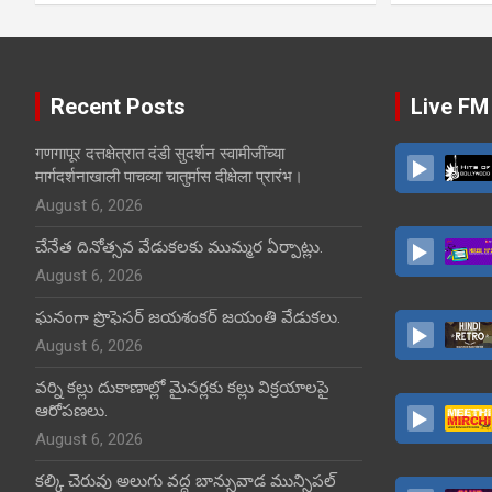
Recent Posts
Live FM
गणगापूर दत्तक्षेत्रात दंडी सुदर्शन स्वामीजींच्या
मार्गदर्शनाखाली पाचव्या चातुर्मास दीक्षेला प्रारंभ।
August 6, 2026
చేనేత దినోత్సవ వేడుకలకు ముమ్మర ఏర్పాట్లు.
August 6, 2026
ఘనంగా ప్రొఫెసర్ జయశంకర్ జయంతి వేడుకలు.
August 6, 2026
వర్ని కల్లు దుకాణాల్లో మైనర్లకు కల్లు విక్రయాలపై
ఆరోపణలు.
August 6, 2026
కల్కి చెరువు అలుగు వద్ద బాన్సువాడ మున్సిపల్