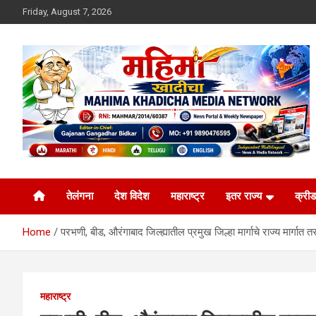
Skip
Friday, August 7, 2026
to
content
MULIT LANGUAGE NEWS PORTAL
Mahimakhadicha
तेलंगना
देश विदेश
महाराष्ट्र
इतर राज्य
क्रीड
Home
परभणी, बीड, औरंगाबाद जिल्ह्यातील प्रमुख जिल्हा मार्गाचे राज्य मार्गात तर 
महाराष्ट्र