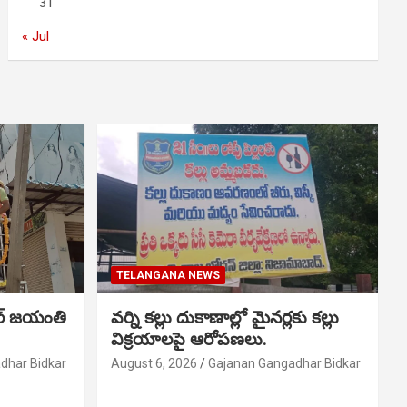
31
« Jul
TELANGANA NEWS
ర్ జయంతి
వర్ని కల్లు దుకాణాల్లో మైనర్లకు కల్లు
విక్రయాలపై ఆరోపణలు.
dhar Bidkar
August 6, 2026
Gajanan Gangadhar Bidkar