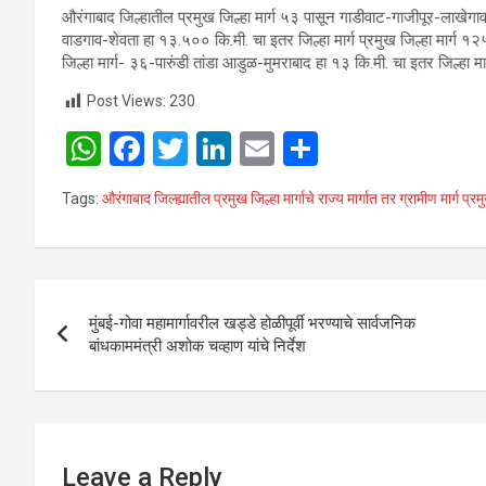
औरंगाबाद जिल्हातील प्रमुख जिल्हा मार्ग ५३ पासून गाडीवाट-गाजीपूर-लाख
वाडगाव-शेवता हा १३.५०० कि.मी. चा इतर जिल्हा मार्ग प्रमुख जिल्हा मार्ग १२
जिल्हा मार्ग- ३६-पारुंडी तांडा आडुळ-मुमराबाद हा १३ कि.मी. चा इतर जिल्हा मा
Post Views:
230
W
F
T
Li
E
S
h
a
wi
n
m
h
Tags:
औरंगाबाद जिल्ह्यातील प्रमुख जिल्हा मार्गाचे राज्य मार्गात तर ग्रामीण मार्ग प्रमु
at
ce
tt
ke
ail
ar
s
b
er
dI
e
A
o
n
Post
p
o
मुंबई-गोवा महामार्गावरील खड्डे होळीपूर्वी भरण्याचे सार्वजनिक
navigation
बांधकाममंत्री अशोक चव्हाण यांचे निर्देश
p
k
Leave a Reply