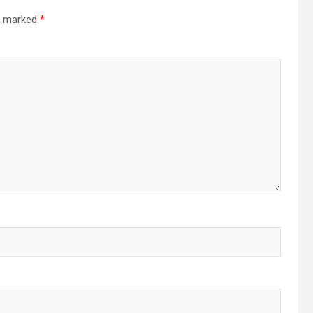
re marked
*