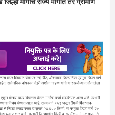
िल्हा मार्गाचे राज्य मार्गात तर ग्रामीण
 होणारा वापर विचारात घेता परभणी, बीड, औरंगाबाद जिल्ह्यातील प्रमुख जिल्हा मार्ग
 आहेत. सार्वजनिक बांधकाम मंत्री अशोक चव्हाण यांनी या रस्त्यांच्या दर्जोन्नतीला
यांचा एकूण होणारा वापर विचारात घेऊन मार्गांचा दर्जा वाढविण्यात आला आहे. परभणी
करण्याचा निर्णय घेण्यात आला आहे. राज्य मार्ग २५३ पासून ढेंगळी पिंपळगाव-
ते जिल्हा सरहद्द रस्ता हा सुमारे २७.७०० कि.मी. चा प्रमुख जिल्हा मार्ग २७
ळखला जाणार आहे. परभणी जिल्ह्यातील पिंपरी बु. ग्रामीण मार्ग ३९ पासून ते