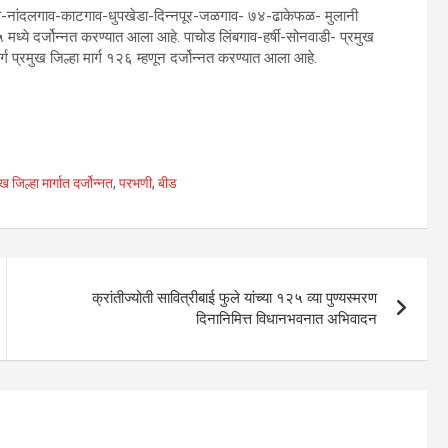
ेगाव-नांदलगाव-काटगाव-धुपखेडा-दिन्नपूर-जळगाव- ७४-ढाकेफळ- मुलानी
५ मध्ये दर्जोन्नत करण्यात आला आहे. पाचोड लिंबगाव-हर्षी-सोनवाडी- प्रमुख
र्ग प्रमुख जिल्हा मार्ग १२६ म्हणून दर्जोन्नत करण्यात आला आहे.
ख जिल्हा मार्गात दर्जोन्नत
,
परभणी
,
बीड
क्रांतीज्योती सावित्रीबाई फुले यांच्या १२५ व्या पुण्यस्मरण
दिनानिमित्त विधानभवनात अभिवादन