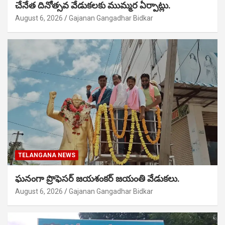
చేనేత దినోత్సవ వేడుకలకు ముమ్మర ఏర్పాట్లు.
August 6, 2026
Gajanan Gangadhar Bidkar
TELANGANA NEWS
ఘనంగా ప్రొఫెసర్ జయశంకర్ జయంతి వేడుకలు.
August 6, 2026
Gajanan Gangadhar Bidkar