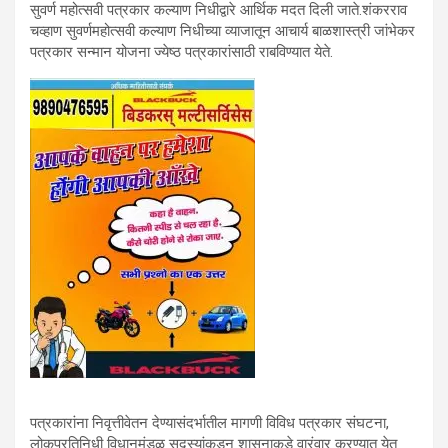
सुवर्ण महोत्सवी पत्रकार कल्याण निधीद्वारे आर्थिक मदत दिली जाते.शंकरराव
चव्हाण सुवर्णमहोत्‍सवी कल्याण निधीच्या व्याजातून आचार्य बाळशास्‍त्री जांभेकर
पत्रकार सन्मान योजना ज्‍येष्‍ठ पत्रकारांसाठी राबविण्यात येते.
पत्रकारांना निवृत्तीवेतन देण्यासंदर्भातील मागणी विविध पत्रकार संघटना,
लोकप्रतिनिधी विधानमंडळ सदस्यांकडून शासनाकडे वारंवार करण्यात येत