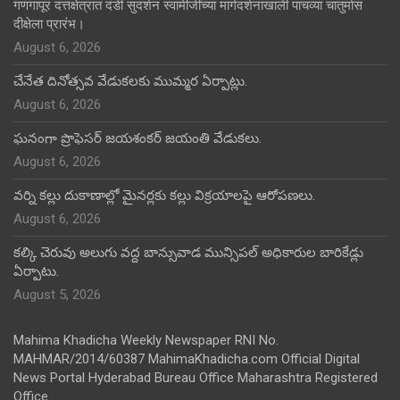
गणगापूर दत्तक्षेत्रात दंडी सुदर्शन स्वामीजींच्या मार्गदर्शनाखाली पाचव्या चातुर्मास
दीक्षेला प्रारंभ।
August 6, 2026
చేనేత దినోత్సవ వేడుకలకు ముమ్మర ఏర్పాట్లు.
August 6, 2026
ఘనంగా ప్రొఫెసర్ జయశంకర్ జయంతి వేడుకలు.
August 6, 2026
వర్ని కల్లు దుకాణాల్లో మైనర్లకు కల్లు విక్రయాలపై ఆరోపణలు.
August 6, 2026
కల్కి చెరువు అలుగు వద్ద బాన్సువాడ మున్సిపల్ అధికారుల బారికేడ్లు
ఏర్పాటు.
August 5, 2026
Mahima Khadicha Weekly Newspaper RNI No.
MAHMAR/2014/60387 MahimaKhadicha.com Official Digital
News Portal Hyderabad Bureau Office Maharashtra Registered
Office