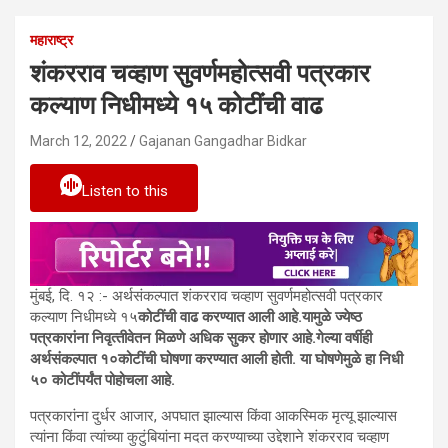
महाराष्ट्र
शंकरराव चव्हाण सुवर्णमहोत्‍सवी पत्रकार
कल्‍याण निधीमध्ये १५ कोटींची वाढ
March 12, 2022
Gajanan Gangadhar Bidkar
Listen to this
मुंबई, दि. १२ :- अर्थसंकल्‍पात शंकरराव चव्हाण सुवर्णमहोत्‍सवी पत्रकार
कल्‍याण निधीमध्ये १५
कोटींची वाढ करण्यात आली आहे.यामुळे ज्‍येष्‍ठ
पत्रकारांना निवृत्‍तीवेतन मिळणे अधिक सुकर होणार आहे.गेल्‍या वर्षीही
अर्थसंकल्‍पात १०कोटींची घोषणा करण्यात आली होती. या घोषणेमुळे हा निधी
५० कोटींपर्यंत पोहोचला आहे.
पत्रकारांना दुर्धर आजार, अपघात झाल्यास किंवा आकस्मिक मृत्यू झाल्यास
त्यांना किंवा त्यांच्या कुटुंबियांना मदत करण्याच्या उद्देशाने शंकरराव चव्हाण