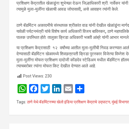
प्रशिक्षण केंद्रातील खेळाडूंना शुभेच्छा देऊन जिल्हाधिकारी श्री. नार्वेकर यां
त्यामुळे मुला-मुलींना खेळाची आवड जोपासावी
,
असे आवाहन त्यांनी केले.
ठाणे बॅडमिंटन अकादमीचे संस्थापक श्रीकांत वाड यांनी देखील खेळांडूंना मार्गदर
यावेळी पर्यटनमंत्री यांचे विशेष कार्य अधिकारी विजय बाविस्कर
,
ठाणे महापालिके
पालक उपस्थित होते. तालुका क्रिडा अधिकारी भक्ती आंब्रे यांनी आभार मानले. क
या प्रशिक्षण केंद्रासाठी १२
वर्षांच्या आतील मुला-मुलींची निवड करण्यात आल
देण्यासाठी बॅडमिंटन खेळामध्ये शिवछत्रपती क्रिडा पुरस्कार विजेत्या विघ्ने
मुला-मुलींना मोफत प्रशिक्षण दादोजी कोंडदेव स्टेडिअम मधील बॅडमिंटन हॉलमध्
त्याचबरोबर त्यांना मोफत किट देखील देण्यात आले आहे.
Post Views:
230
W
F
T
Li
E
S
h
a
wi
n
m
h
Tags:
ठाणे येथे बॅडमिंटनच्या खेलो इंडिया प्रशिक्षण केंद्राचे उद्घाटन; मुंबई विभागा
at
ce
tt
ke
ail
ar
s
b
er
dI
e
A
o
n
Post