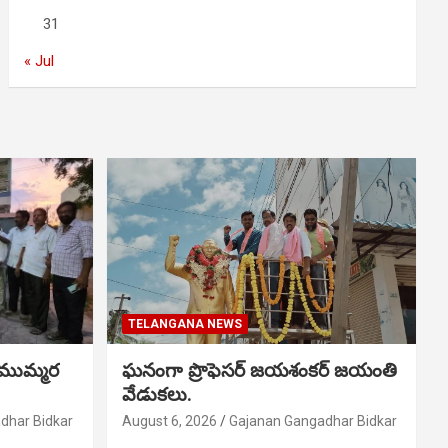
31
« Jul
TELANGANA NEWS
 ముమ్మర
ఘనంగా ప్రొఫెసర్ జయశంకర్ జయంతి
వేడుకలు.
dhar Bidkar
August 6, 2026
Gajanan Gangadhar Bidkar