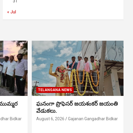
31
« Jul
TELANGANA NEWS
 ముమ్మర
ఘనంగా ప్రొఫెసర్ జయశంకర్ జయంతి
వేడుకలు.
dhar Bidkar
August 6, 2026
Gajanan Gangadhar Bidkar