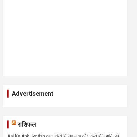
Advertisement
राशिफल
Aaj Ka Ank Jyotish आज किसे मिलेगा लाभ और किसे होगी हानि, पढ़ें