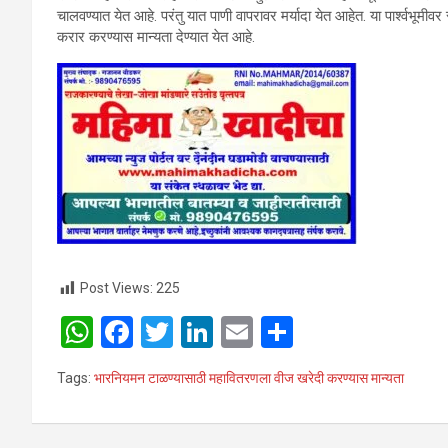
चालवण्यात येत आहे. परंतु यात पाणी वापरावर मर्यादा येत आहेत. या पार्श्वभूमी
करार करण्यास मान्यता देण्यात येत आहे.
Post Views:
225
W
F
T
Li
E
S
h
a
wi
n
m
h
Tags:
भारनियमन टाळण्यासाठी महावितरणला वीज खरेदी करण्यास मान्यता
at
ce
tt
ke
ail
ar
s
b
er
dI
e