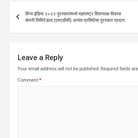
A
o
n
Post
p
o
विंग्ज इंडिया २०२२ पुरस्कारांमध्ये महाराष्ट्र विमानतळ विकास
navigation
कंपनी लिमिटेडला (एमएडीसी) अत्यंत प्रतिष्ठेचा पुरस्कार प्रदान
p
k
Leave a Reply
Your email address will not be published.
Required fields a
Comment
*