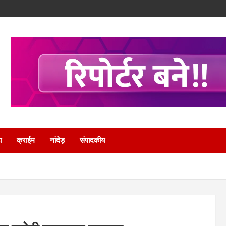
ा
क्राईम
नांदेड़
संपादकीय