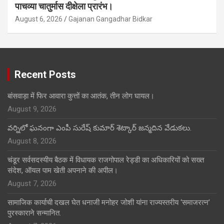
पाचव्या चातुर्मास दीक्षेला प्रारंभ।
August 6, 2026
Gajanan Gangadhar Bidkar
Recent Posts
बांसवाड़ा में फिर आवारा कुत्तों का आतंक, तीन लोग घायल।
August 9, 2026
వర్నిలో ఘనంగా ఎంపీ సురేష్ కుమార్ శెట్కార్ జన్మదిన వేడుకలు.
August 8, 2026
चंडूर सर्वसदस्यीय बैठक में विधायक राजगोपाल रेड्डी का अधिकारियों को सख्त
संदेश, ऑयल पाम खेती अपनाने की अपील।
August 7, 2026
सामाजिक कार्याची दखल घेत धनाजी मनोहर जोशी यांना राज्यस्तरीय ‘समाजरत्न’
पुरस्काराने सन्मानित.