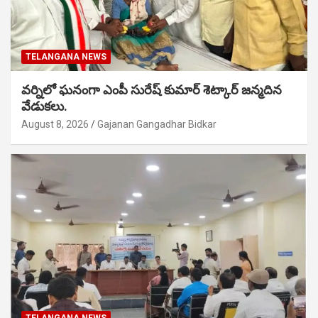
TELANGANA NEWS
వర్నిలో ఘనంగా ఎంపీ సురేష్ కుమార్ శెట్కార్ జన్మదిన
వేడుకలు.
August 8, 2026
Gajanan Gangadhar Bidkar
TELANGANA NEWS