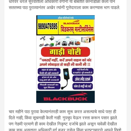
धारेवर धरले सुरवातीला अधिकारी वर्गानी या बाबतीत कानाडोळा केला पान
सततच्या पाठ पुराव्यानंतर अखेर त्यांनी गूत्तेदाराला काम करण्यास भाग पाडले.
चार महीने पाठ पुरावा केल्यानंतरही काम सुरू करत असल्याचे साधे पत्र ही
दिले नाही, किंवा सूचनाही केली नाही. गुपचुप येऊन रस्ता करून पसार झाले.
पण नेहमी प्रमाणे ही काम देखील निकृष्ट दर्जाचे झाले असून यावेळी देखील
काम सुरू असताना अधिकारी वर्ग हजर नसेल किंवा भ्रष्टाचाराने आपले खिशे