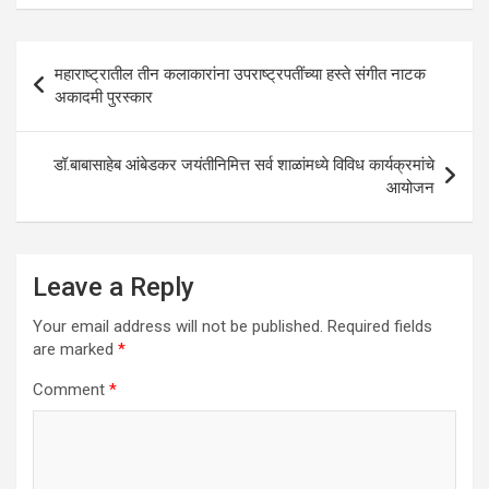
s
b
er
dI
e
A
o
n
Post
महाराष्ट्रातील तीन कलाकारांना उपराष्ट्रपतींच्या हस्ते संगीत नाटक
p
o
navigation
अकादमी पुरस्कार
p
k
डॉ.बाबासाहेब आंबेडकर जयंतीनिमित्त सर्व शाळांमध्ये विविध कार्यक्रमांचे
आयोजन
Leave a Reply
Your email address will not be published.
Required fields
are marked
*
Comment
*