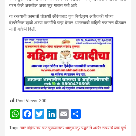
गरम केले असतील असा सुर गावात येतो आहे.
या रस्त्याची कामाची चौकशी औरंगाबाद गुण नियंत्रण अधिकारी यांच्या
देखरेखित व्हावी अश्या मागणीचे पत्र देणार असल्याची माहिती गजानन बीडकर
यांनी यावेळी दिली.
Post Views:
300
W
F
T
Li
E
S
h
a
wi
n
m
h
Tags:
चार महिन्याच्या पाठ पुराव्यानंतर थातुरमातुर पद्धतीने अखेर रस्त्याचे काम पूर्ण
at
ce
tt
ke
ail
ar