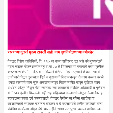
रस्त्याच्या दुतर्फा मुरूम टाकली नाही; काम गुणनियंत्रणाच्या कक्षेबाहेर
देगलूर विशेष प्रतिनिधी, दि. ११:- या बाबत सविस्तर वृत असे की मुख्यमंत्री
ग्राम सडक योजनेअंतर्गत प्र.रा.मा.०७ ते पिंपळगाव या रस्त्याचे काम प्रतीक
कंस्टरक्षण कंपनी नांदेड यांना मिळाले होते पन नेहमी प्रमाणे ते काम त्यांनी
टक्केवारी घेवून दुसऱ्याला दिले व दुसऱ्यानी तिसऱ्याकडून ते काम करून घेतले.
त्यात रस्त्याचे काम सुरू असताना मजूर मिळत नाहीत म्हणून गूत्तेदार काम
अर्धवट सोडून निघून गेला त्यानंतर त्या कामाकडे संबंधित अधिकारी व गूत्तेदार
यांनी पाठ देखील फिरवली नाही सहा महिन्याचा कालावधी लोटून गेल्यानंतर हा
रखडलेला रस्ता पूर्ण करण्यासाठी देगलूर येथील सा.महिमा खादीचा या
साप्ताहिकाचे संपादक गजानन बीडकर व दै.महासागरचे सतीश कयादारे यांनी
संबंधित कार्यालय नांदेड येथे चार महीने सतत पाठ पुरावा करून अधिकाऱ्याला