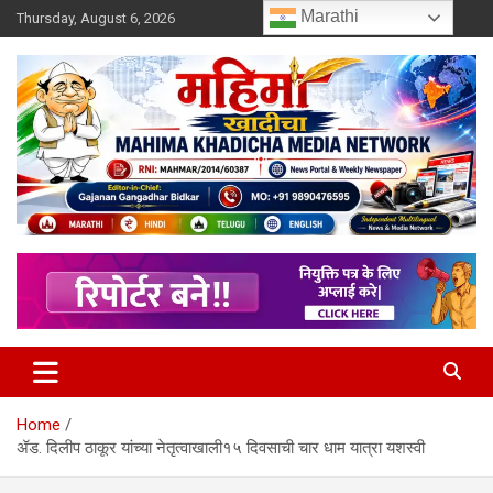
Skip
Marathi
Thursday, August 6, 2026
to
content
MULIT LANGUAGE NEWS PORTAL
Mahimakhadicha
Home
ॲड. दिलीप ठाकूर यांच्या नेतृत्वाखाली१५ दिवसाची चार धाम यात्रा यशस्वी