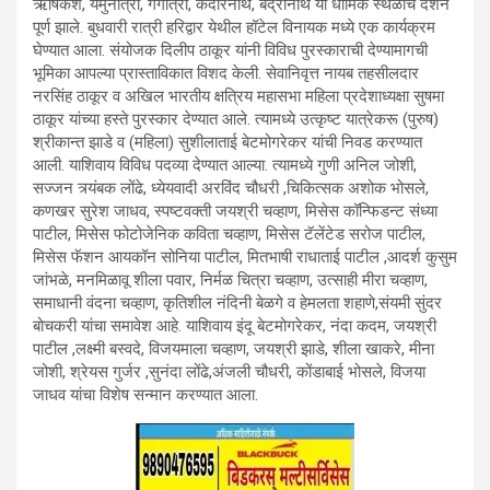
ऋषिकेश, यमुनोत्री, गंगोत्री, केदारनाथ, बद्रीनाथ या धार्मिक स्थळांचे दर्शन
पूर्ण झाले. बुधवारी रात्री हरिद्वार येथील हॉटेल विनायक मध्ये एक कार्यक्रम
घेण्यात आला. संयोजक दिलीप ठाकूर यांनी विविध पुरस्काराची देण्यामागची
भूमिका आपल्या प्रास्ताविकात विशद केली. सेवानिवृत्त नायब तहसीलदार
नरसिंह ठाकूर व अखिल भारतीय क्षत्रिय महासभा महिला प्रदेशाध्यक्षा सुषमा
ठाकूर यांच्या हस्ते पुरस्कार देण्यात आले. त्यामध्ये उत्कृष्ट यात्रेकरू (पुरुष)
श्रीकान्त झाडे व (महिला) सुशीलाताई बेटमोगरेकर यांची निवड करण्यात
आली. याशिवाय विविध पदव्या देण्यात आल्या. त्यामध्ये गुणी अनिल जोशी,
सज्जन त्र्यंबक लोंढे, ध्येयवादी अरविंद चौधरी ,चिकित्सक अशोक भोसले,
कणखर सुरेश जाधव, स्पष्टवक्ती जयश्री चव्हाण, मिसेस कॉन्फिडन्ट संध्या
पाटील, मिसेस फोटोजेनिक कविता चव्हाण, मिसेस टॅलेंटेड सरोज पाटील,
मिसेस फॅशन आयकॉन सोनिया पाटील, मितभाषी राधाताई पाटील ,आदर्श कुसुम
जांभळे, मनमिळावू शीला पवार, निर्मळ चित्रा चव्हाण, उत्साही मीरा चव्हाण,
समाधानी वंदना चव्हाण, कृतिशील नंदिनी बेळगे व हेमलता शहाणे,संयमी सुंदर
बोचकरी यांचा समावेश आहे. याशिवाय इंदू बेटमोगरेकर, नंदा कदम, जयश्री
पाटील ,लक्ष्मी बस्वदे, विजयमाला चव्हाण, जयश्री झाडे, शीला खाकरे, मीना
जोशी, श्रेयस गुर्जर ,सुनंदा लोंढे,अंजली चौधरी, कोंडाबाई भोसले, विजया
जाधव यांचा विशेष सन्मान करण्यात आला.