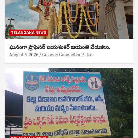
TELANGANA NEWS
ఘనంగా ప్రొఫెసర్ జయశంకర్ జయంతి వేడుకలు.
August 6, 2026
Gajanan Gangadhar Bidkar