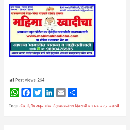
Post Views:
264
W
F
T
Li
E
S
h
a
wi
n
m
h
Tags:
ॲड. दिलीप ठाकूर यांच्या नेतृत्वाखाली१५ दिवसाची चार धाम यात्रा यशस्वी
at
ce
tt
ke
ail
ar
s
b
er
dI
e
A
o
n
Post