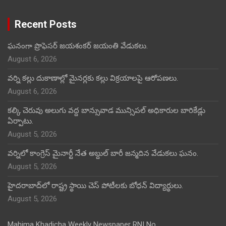
Recent Posts
ఘనంగా ప్రొఫెసర్ జయశంకర్ జయంతి వేడుకలు.
August 6, 2026
వర్ని కల్లు దుకాణాల్లో మైనర్లకు కల్లు విక్రయాలపై ఆరోపణలు.
August 6, 2026
కల్కి చెరువు అలుగు వద్ద బాన్సువాడ మున్సిపల్ అధికారుల బారికేడ్లు
ఏర్పాటు.
August 5, 2026
వర్నిలో కాంగ్రెస్ మైనార్టీ నేత అబ్దుల్ బారీ జన్మదిన వేడుకలు ఘనం.
August 5, 2026
హైదరాబాద్‌లో రాష్ట్ర స్థాయి చెస్ పోటీలకు బోధన్ విద్యార్థులు.
August 5, 2026
Mahima Khadicha Weekly Newspaper RNI No.