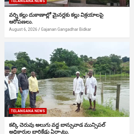
TELANGANA NEWS
వర్ని కల్లు దుకాణాల్లో మైనర్లకు కల్లు విక్రయాలపై
ఆరోపణలు.
August 6, 2026
Gajanan Gangadhar Bidkar
TELANGANA NEWS
కల్కి చెరువు అలుగు వద్ద బాన్సువాడ మున్సిపల్
అధికారుల బారికేడ్లు ఏర్పాటు.