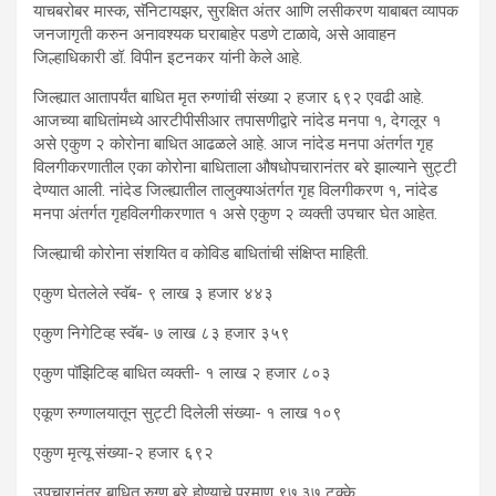
याचबरोबर मास्क, सॅनिटायझर, सुरक्षित अंतर आणि लसीकरण याबाबत व्यापक
जनजागृती करुन अनावश्यक घराबाहेर पडणे टाळावे, असे आवाहन
जिल्हाधिकारी डॉ. विपीन इटनकर यांनी केले आहे.
जिल्ह्यात आतापर्यंत बाधित मृत रुग्णांची संख्या २ हजार ६९२ एवढी आहे.
आजच्या बाधितांमध्ये आरटीपीसीआर तपासणीद्वारे नांदेड मनपा १, देगलूर १
असे एकुण २ कोरोना बाधित आढळले आहे. आज नांदेड मनपा अंतर्गत गृह
विलगीकरणातील एका कोरोना बाधिताला औषधोपचारानंतर बरे झाल्याने सुट्टी
देण्यात आली. नांदेड जिल्ह्यातील तालुक्याअंतर्गत गृह विलगीकरण १, नांदेड
मनपा अंतर्गत गृहविलगीकरणात १ असे एकुण २ व्यक्ती उपचार घेत आहेत.
जिल्ह्याची कोरोना संशयित व कोविड बाधितांची संक्षिप्त माहिती.
एकुण घेतलेले स्वॅब- ९ लाख ३ हजार ४४३
एकुण निगेटिव्ह स्वॅब- ७ लाख ८३ हजार ३५९
एकुण पॉझिटिव्ह बाधित व्यक्ती- १ लाख २ हजार ८०३
एकूण रुग्णालयातून सुट्टी दिलेली संख्या- १ लाख १०९
एकुण मृत्यू संख्या-२ हजार ६९२
उपचारानंतर बाधित रुग्ण बरे होण्याचे प्रमाण ९७.३७ टक्के