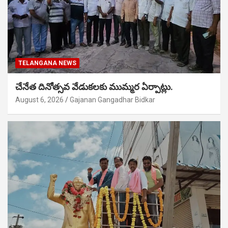
TELANGANA NEWS
చేనేత దినోత్సవ వేడుకలకు ముమ్మర ఏర్పాట్లు.
August 6, 2026
Gajanan Gangadhar Bidkar