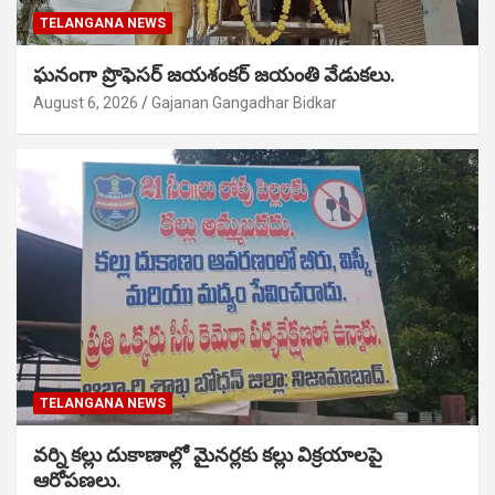
TELANGANA NEWS
ఘనంగా ప్రొఫెసర్ జయశంకర్ జయంతి వేడుకలు.
August 6, 2026
Gajanan Gangadhar Bidkar
TELANGANA NEWS
వర్ని కల్లు దుకాణాల్లో మైనర్లకు కల్లు విక్రయాలపై
ఆరోపణలు.