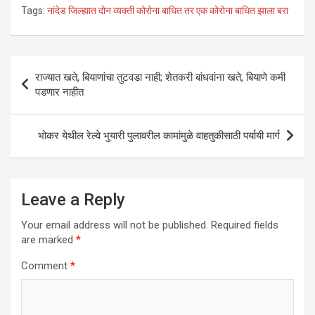
h
a
wi
n
m
h
Tags:
नांदेड जिल्ह्यात दोन व्यक्ती कोरोना बाधित तर एक कोरोना बाधित झाला बरा
at
ce
tt
ke
ail
ar
s
b
er
dI
e
A
o
n
Post
राज्यात खते, बियाणांचा तुटवडा नाही; शेतकरी बांधवांना खते, बियाणे कमी
p
o
navigation
पडणार नाहीत
p
k
भोकर येथील रेल्‍वे भुयारी पुलावरील कामांमुळे वाहतुकीसाठी पर्यायी मार्ग
Leave a Reply
Your email address will not be published.
Required fields
are marked
*
Comment
*