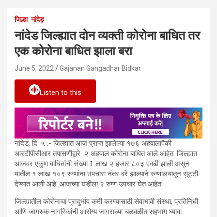
जिल्हा
नांदेड़
नांदेड जिल्ह्यात दोन व्यक्ती कोरोना बाधित तर
एक कोरोना बाधित झाला बरा
June 5, 2022
Gajanan Gangadhar Bidkar
Listen to this
नांदेड, दि. ५ :- जिल्ह्यात आज प्राप्त झालेल्या १७६ अहवालापैकी
आरटीपीसीआर तपासणीद्वारे २ अहवाल कोरोना बाधित आले आहेत. जिल्ह्यात
आजवर एकुण बाधितांची संख्या 1 लाख २ हजार ८०३ एवढी झाली असून
यातील १ लाख १०९ रुग्णांना उपचारा नंतर बरे झाल्याने रुग्णालयातून सुट्टी
देण्यात आली आहे. आजच्या घडीला २ रुग्ण उपचार घेत आहेत.
जिल्ह्यातील कोरोनाचा प्रादुर्भाव कमी करण्यासाठी सेवाभावी संस्था, प्रतिनिधी
आणि जागरुक नागरिकांनी आरोग्य जागराच्या चळवळीत सहभाग घ्यावा.