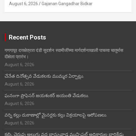
August 6, 2026
Gajanan Gangadhar Bidkar
Recent Posts
गणगापूर दत्तक्षेत्रात दंडी सुदर्शन स्वामीजींच्या मार्गदर्शनाखाली पाचव्या चातुर्मास
दीक्षेला प्रारंभ।
August 6, 2026
చేనేత దినోత్సవ వేడుకలకు ముమ్మర ఏర్పాట్లు.
August 6, 2026
ఘనంగా ప్రొఫెసర్ జయశంకర్ జయంతి వేడుకలు.
August 6, 2026
వర్ని కల్లు దుకాణాల్లో మైనర్లకు కల్లు విక్రయాలపై ఆరోపణలు.
August 6, 2026
కల్కి చెరువు అలుగు వద్ద బాన్సువాడ మున్సిపల్ అధికారుల బారికేడ్లు