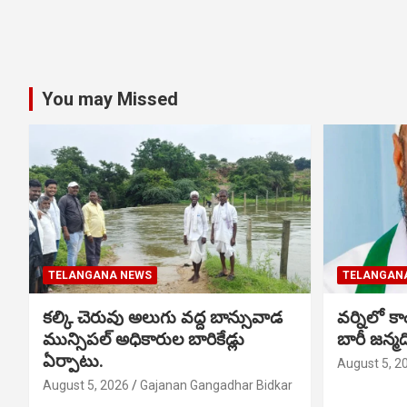
You may Missed
TELANGANA NEWS
TELANGAN
కల్కి చెరువు అలుగు వద్ద బాన్సువాడ
వర్నిలో కాం
మున్సిపల్ అధికారుల బారికేడ్లు
బారీ జన్
ఏర్పాటు.
August 5, 2
August 5, 2026
Gajanan Gangadhar Bidkar