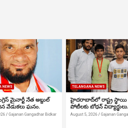
A NEWS
TELANGANA NEWS
గ్రెస్ మైనార్టీ నేత అబ్దుల్
హైదరాబాద్‌లో రాష్ట్ర స్థాయి 
మదిన వేడుకలు ఘనం.
పోటీలకు బోధన్ విద్యార్థులు
026
Gajanan Gangadhar Bidkar
August 5, 2026
Gajanan Ganga