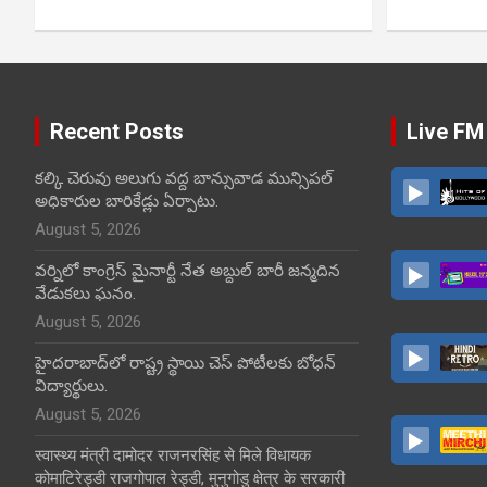
Recent Posts
Live FM
కల్కి చెరువు అలుగు వద్ద బాన్సువాడ మున్సిపల్
అధికారుల బారికేడ్లు ఏర్పాటు.
August 5, 2026
వర్నిలో కాంగ్రెస్ మైనార్టీ నేత అబ్దుల్ బారీ జన్మదిన
వేడుకలు ఘనం.
August 5, 2026
హైదరాబాద్‌లో రాష్ట్ర స్థాయి చెస్ పోటీలకు బోధన్
విద్యార్థులు.
August 5, 2026
स्वास्थ्य मंत्री दामोदर राजनरसिंह से मिले विधायक
कोमाटिरेड्डी राजगोपाल रेड्डी, मुनुगोडु क्षेत्र के सरकारी