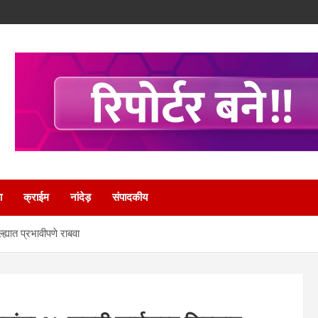
ा
क्राईम
नांदेड़
संपादकीय
ह्यात प्रभावीपणे राबवा