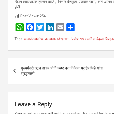
जिल्हा व्यवस्थापक इमरान काजी, निसार देशमुख, एकबाल पाशा, शहा आलम खाँ
होती.
Post Views:
254
W
F
T
Li
E
S
h
a
wi
n
m
h
Tags:
अल्पसंख्याकांच्या कल्याणासाठी प्रधानमंत्र्यांचा १५ कलमी कार्यक्रम जिल्ह्या
at
ce
tt
ke
ail
ar
s
b
er
dI
e
A
o
n
Post
p
o
मुख्यमंत्री उद्धव ठाकरे यांची ज्येष्ठ वृत्त निवेदक प्रदीप भिडे यांना
navigation
श्रद्धांजली
p
k
Leave a Reply
Your email address will not be published.
Required fields a