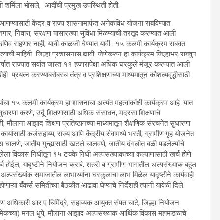
ी शर्मिला भोसले, आदींची प्रमुख उपस्थिती होती.
ात आणण्यासाठी केंद्र व राज्य शासनामार्फत अनेकविध योजना राबविण्यात
रोजगार, निवारा, संरक्षण यासारख्या सुविधा मिळण्याची तरतूद करण्यात आली
ी उणिव राहणार नाही, याची काळजी घेण्यात यावी. १५ कलमी कार्यक्रम राबवत
याची माहिती जिल्हा प्रशासनास द्यावी. जेणेकरुन हा कार्यक्रम जिल्हाभर राबवुन
र्षात राज्यात सर्वात जास्त ११ हजारापेक्षा अधिक घरकुले मंजूर करण्यात आली
ही प्रयत्न करण्याबरोबरच तंत्र व प्रशिक्षणाच्या माध्यमातून कौशल्यवृद्धीसाठी
्यांचा १५ कलमी कार्यक्रम हा शासनाचा अत्यंत महत्वाकांक्षी कार्यक्रम आहे. यात
ुधारणा करणे, उर्दू शिक्षणासाठी अधिक संसाधन, मदरसा शिक्षणाचे
त्ती, मौलाना आझाद शिक्षण प्रतिष्ठानच्या माध्यमातून शैक्षणिक संरचनेत सुधारणा
क कार्यासाठी कर्जसहाय्य, राज्य आणि केंद्रीय सेवामध्ये भरती, ग्रामीण गृह योजनेत
ा घालणे, जातीय गुन्ह्यासाठी खटले चालवणे, जातीय दंगलीत बळी पडलेल्यांचे
लेला विकास निधीतून १५ टक्के निधी अल्पसंख्याकाच्या कल्याणासाठी खर्च होणे
र्च होईल, यादृष्टीने नियोजन करावे. शहरी व ग्रामीण भागातील अल्पसंख्याक बहुल
वी. अल्पसंख्यांक समाजातील लाभार्थ्यांना घरकुलाचा लाभ मिळेल यादृष्टीने कार्यवाही
ाऱ्या बँकर्स समितीच्या बैठकीत आढावा घेण्याचे निर्देशही त्यांनी यावेळी दिले.
ाण अधिकारी आर.ए चिमिंद्रे, सहाय्यक आयुक्त संपत चाटे, जिल्हा नियोजन
यमिकच्या) मंगल धुपे, मौलाना आझाद अल्पसंख्याक आर्थिक विकास महामंडळाचे