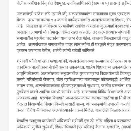
पोलीस अधीक्षक विक्रांत देशमुख, उपजिल्हाधिकारी (सामान्य प्रशासन) श्रीमत
पालकमंत्री राजेश टोपे म्हणाले की, अल्पसंख्याकांना समाजाच्या मुख्य प्रवाह
येतात. प्रधानमंत्र्यांचा १५ कलमी कार्यक्रमांतर्गत अल्पसंख्याकांना शिक्षण, 
आहे. जिल्ह्यात हा कार्यक्रम प्रभावीपणे राबवित असताना कुठल्याही प्रकारच
असताना लाभार्थी योजनेपासून वंचित राहत असतील तर अल्पसंख्याक बांधवांनी त्
समाजातील प्रत्येक घटकांना याचा लाभ देता येईल. जालना जिल्ह्यासाठी चालू व
आहेत. अल्पसंख्याक समाजातील पात्र लाभार्थ्यांना ही घरकुले मंजूर करण्यासाठी
प्रयत्न करण्यात येतील, असेही त्यांनी यावेळी सांगितले.
श्रीमती फौजिया खान म्हणाल्या की, अल्पसंख्याकांच्या कल्याणासाठी प्रधानमंत्र
एकात्मिक बालविकास सेवांची समान उपलब्धता, शालेय शिक्षणाच्या उपलब्धतेत स
आधुनिकीकरण, अल्पसंख्याक समुदायातील गुणवत्ताप्राप्त विद्यार्थ्यासाठी शिष्यवृ
करणे, गरिबांसाठी रोजगार, तंत्र प्रशिक्षणाच्या माध्यमातून कौशल्यवृद्धी, आर्थि
समान वाटा, अल्पसंख्याकांच्या झोपडपट्टयामध्ये सुधारणा, जातीय घटनांना आळ
पुनर्वसन करणे आदींचा यामध्ये समावेश आहे. शासनाच्या विविध विभागांकडे अस
आवश्यक आहे. प्रत्येक विभागाने अल्पसंख्याकांच्या कल्याणासाठीचा हा निधी ख
क्षेत्रात विद्यार्थ्यांना शिक्षण मिळावे यासाठी शाळा, अंगणवाड्यांची उभारणी करा
करत विविध बँकांमार्फत अल्पसंख्याकांना कर्ज मिळेल, यासाठीही जिल्हास्तरावर होण
बैठकीस उपमुख्य कार्यकारी अधिकारी श्रीमती एस.डी. लोंढे, महिला व बालकल्य
अधिकारी सुनील सुर्यवंशी, शिक्षणाधिकारी (प्राथमिक) कैलास दातखीळ, (माध्