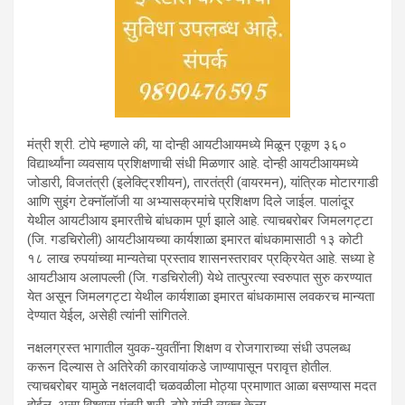
मंत्री श्री. टोपे म्हणाले की, या दोन्ही आयटीआयमध्ये मिळून एकूण ३६०
विद्यार्थ्यांना व्यवसाय प्रशिक्षणाची संधी मिळणार आहे. दोन्ही आयटीआयमध्ये
जोडारी, विजतंत्री (इलेक्ट्रिशीयन), तारतंत्री (वायरमन), यांत्रिक मोटारगाडी
आणि सुइंग टेक्नॉलॉजी या अभ्यासक्रमांचे प्रशिक्षण दिले जाईल. पालांदूर
येथील आयटीआय इमारतीचे बांधकाम पूर्ण झाले आहे. त्याचबरोबर जिमलगट्टा
(जि. गडचिरोली) आयटीआयच्या कार्यशाळा इमारत बांधकामासाठी १३ कोटी
१८ लाख रुपयांच्या मान्यतेचा प्रस्ताव शासनस्तरावर प्रक्रियेत आहे. सध्या हे
आयटीआय अलापल्ली (जि. गडचिरोली) येथे तात्पुरत्या स्वरुपात सुरु करण्यात
येत असून जिमलगट्टा येथील कार्यशाळा इमारत बांधकामास लवकरच मान्यता
देण्यात येईल, असेही त्यांनी सांगितले.
नक्षलग्रस्त भागातील युवक-युवतींना शिक्षण व रोजगाराच्या संधी उपलब्ध
करून दिल्यास ते अतिरेकी कारवायांकडे जाण्यापासून परावृत्त होतील.
त्याचबरोबर यामुळे नक्षलवादी चळवळीला मोठ्या प्रमाणात आळा बसण्यास मदत
होईल, असा विश्वास मंत्री श्री. टोपे यांनी व्यक्त केला.