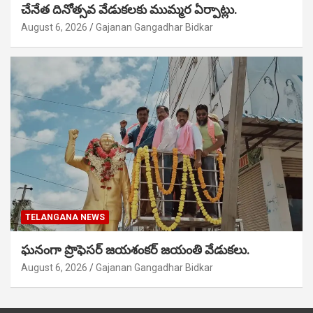
చేనేత దినోత్సవ వేడుకలకు ముమ్మర ఏర్పాట్లు.
August 6, 2026
Gajanan Gangadhar Bidkar
TELANGANA NEWS
ఘనంగా ప్రొఫెసర్ జయశంకర్ జయంతి వేడుకలు.
August 6, 2026
Gajanan Gangadhar Bidkar