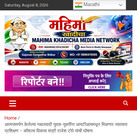
Skip
Marathi
Saturday, August 8, 2026
to
content
MULIT LANGUAGE NEWS PORTAL
Mahimakhadicha
Home
आत्मसमर्पण केलेल्या नक्षलवादी युवक-युवतींना आयटीआयमधून मिळणार व्यवसाय
प्रशिक्षण – कौशल्य विकास मंत्री राजेश टोपे यांची घोषणा