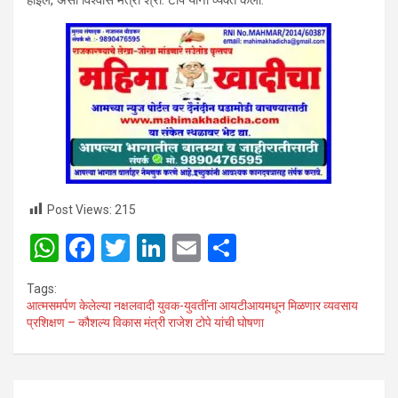
Post Views:
215
W
F
T
Li
E
S
h
a
wi
n
m
h
Tags:
at
ce
tt
ke
ail
ar
आत्मसमर्पण केलेल्या नक्षलवादी युवक-युवतींना आयटीआयमधून मिळणार व्यवसाय
प्रशिक्षण – कौशल्य विकास मंत्री राजेश टोपे यांची घोषणा
s
b
er
dI
e
A
o
n
p
o
Post