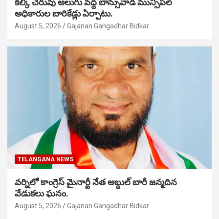
కల్కి చెరువు అలుగు వద్ద బాన్సువాడ మున్సిపల్
అధికారుల బారికేడ్లు ఏర్పాటు.
August 5, 2026
Gajanan Gangadhar Bidkar
TELANGANA NEWS
వర్నిలో కాంగ్రెస్ మైనార్టీ నేత అబ్దుల్ బారీ జన్మదిన
వేడుకలు ఘనం.
August 5, 2026
Gajanan Gangadhar Bidkar