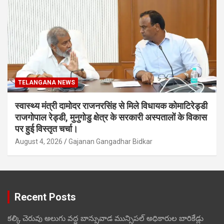
TELANGANA NEWS
स्वास्थ्य मंत्री दामोदर राजनरसिंह से मिले विधायक कोमाटिरेड्डी
राजगोपाल रेड्डी, मुनुगोडु क्षेत्र के सरकारी अस्पतालों के विकास
पर हुई विस्तृत चर्चा।
August 4, 2026
Gajanan Gangadhar Bidkar
Recent Posts
కల్కి చెరువు అలుగు వద్ద బాన్సువాడ మున్సిపల్ అధికారుల బారికేడ్లు