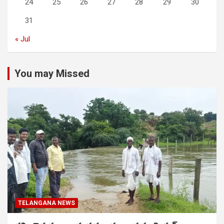
24
25
26
27
28
29
30
31
« Jul
You may Missed
TELANGANA NEWS