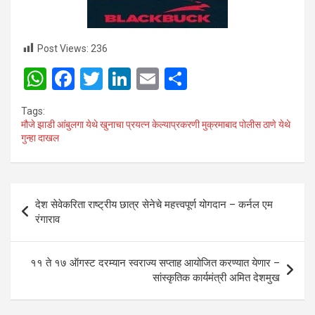
Post Views:
236
W
F
T
Li
E
S
h
a
wi
n
m
h
Tags:
at
ce
tt
ke
ail
ar
मौजे झाडी आंबुलगा येथे खुनाचा प्रयत्न केल्याप्रकरणी मुक्रमाबाद पोलीस ठाणे येथे
गुन्हा दाखल
s
b
er
dI
e
A
o
n
p
o
Post
देश सेवेकरिता राष्ट्रीय छात्र सेनेचे महत्त्वपूर्ण योगदान – कर्नल एम
p
k
navigation
रंगाराव
११ ते १७ ऑगस्ट दरम्यान स्वराज्य सप्ताह आयोजित करण्यात येणार –
सांस्कृतिक कार्यमंत्री अमित देशमुख