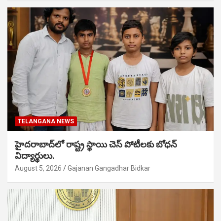
TELANGANA NEWS
హైదరాబాద్‌లో రాష్ట్ర స్థాయి చెస్ పోటీలకు బోధన్
విద్యార్థులు.
August 5, 2026
Gajanan Gangadhar Bidkar