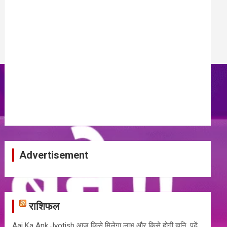
Advertisement
राशिफल
Aaj Ka Ank Jyotish आज किसे मिलेगा लाभ और किसे होगी हानि, पढ़ें