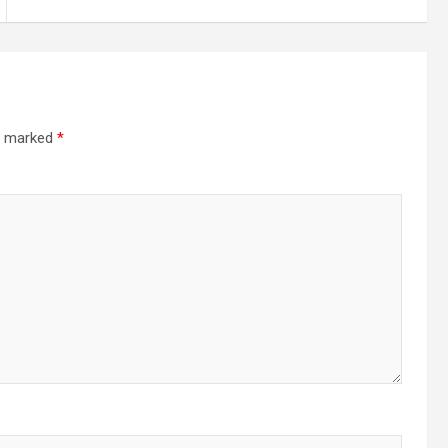
re marked
*