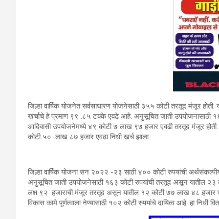
जिल्हा वार्षिक योजनेत सर्वसाधारण योजनेसाठी ३५५ कोटी तरतूद मंजूर होत
खर्चाचे हे प्रमाण ९९ .८५ टक्के एवढे आहे. अनुसूचित जाती उपयोजनासाठी १
आदिवासी उपयोजनेमध्ये ४९ कोटी ७ लाख ९७ हजार एवढी तरतूद मंजूर होती. हा
कोटी ५० लाख ८७ हजार एवढा निधी खर्च झाला.
जिल्हा वार्षिक योजना सन २०२२ -२३ साठी ४०० कोटी रुपयांची अर्थसंकल्पीय त
अनुसूचित जाती उपयोजनेसाठी १६३ कोटी रुपयांची तरतूद असून यातील २३ क
लक्ष ९२ हजाराची मंजूर तरतूद असून यातील १२ कोटी ७७ लाख ४८ हजार प्रा
विकास कामे पूर्णत्वाला नेण्यासाठी १०२ कोटी रुपयांचे दायित्व आहे. हा निधी वि