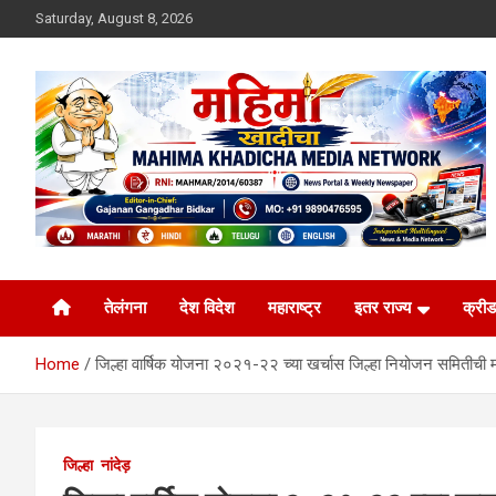
Skip
Saturday, August 8, 2026
to
content
MULIT LANGUAGE NEWS PORTAL
Mahimakhadicha
तेलंगना
देश विदेश
महाराष्ट्र
इतर राज्य
क्रीड
Home
जिल्हा वार्षिक योजना २०२१-२२ च्या खर्चास जिल्हा नियोजन समितीची म
जिल्हा
नांदेड़