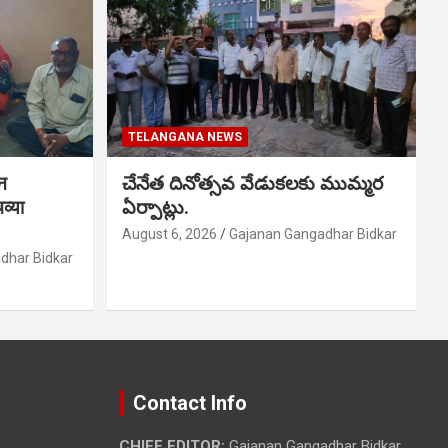
TELANGANA NEWS
शन
చేనేత దినోత్సవ వేడుకలకు ముమ్మర
व्या
ఏర్పాట్లు.
August 6, 2026
Gajanan Gangadhar Bidkar
dhar Bidkar
Contact Info
CHIEF EDITOR:
Gajanan Gangadhar Bidkar