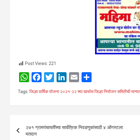
Post Views:
221
W
F
T
Li
E
S
h
a
wi
n
m
h
Tags:
जिल्हा वार्षिक योजना २०२१-२२ च्या खर्चास जिल्हा नियोजन समितीची मान्यत
at
ce
tt
ke
ail
ar
s
b
er
dI
e
A
o
n
Post
p
o
२७१ ग्रामपंचायतींच्या सार्वत्रिक निवडणुकांसाठी ४ ऑगस्टला
navigation
मतदान
p
k