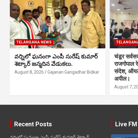
TELANGANA NEWS
TELANGAN
వర్నిలో ఘనంగా ఎంపీ సురేష్ కుమార్
चंडूर सर्वस
శెట్కార్ జన్మదిన వేడుకలు.
राजगोपाल र
संदेश, ऑय
August 8, 2026
Gajanan Gangadhar Bidkar
अपील।
August 7, 2
Recent Posts
Live FM
వర్నిలో ఘనంగా ఎంపీ సురేష్ కుమార్ శెట్కార్