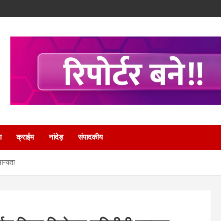
ा
क्राईम
नांदेड़
संपादकीय
ान्यता