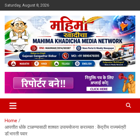
Skip
Saturday, August 8, 2026
to
content
MULIT LANGUAGE NEWS PORTAL
Mahimakhadicha
Home
आपत्तीत धोके टाळण्यासाठी शाश्वत उपाययोजना कराव्यात : केंद्रीय राज्यमंत्री
डॉ.भारती पवार