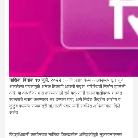
नाशिक
:
दिनांक
१७
जुलै
, २०२२
: –
जिल्ह्यात गेल्या आठवड्यापासून सुरु
असलेल्या पावसामुळे अनेक ठिकाणी आपत्ती सदृश परिस्थिती निर्माण झालेली
आहे. या आपत्तीवर मात करण्यासाठी सर्व यंत्रणांनी समन्वयासोबतच शाश्वत
स्वरूपाचे उपाय करण्यावर भर देण्यात यावा, असे निर्देश केंद्रीय आरोग्य व
कुटुंब कल्याण राज्यमंत्री डॉ.भारती पवार यांनी संबंधित अधिकाऱ्यांना दिले
आहेत.
जिल्हाधिकारी कार्यालयात नाशिक जिल्ह्यातील अतिवृष्टीमुळे नुकसानग्रस्त