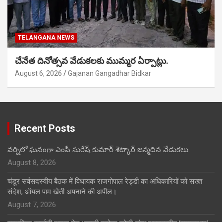
TELANGANA NEWS
చేనేత దినోత్సవ వేడుకలకు ముమ్మర ఏర్పాట్లు.
August 6, 2026
Gajanan Gangadhar Bidkar
Recent Posts
వర్నిలో ఘనంగా ఎంపీ సురేష్ కుమార్ శెట్కార్ జన్మదిన వేడుకలు.
August 8, 2026
चंडूर सर्वसदस्यीय बैठक में विधायक राजगोपाल रेड्डी का अधिकारियों को सख्त
संदेश, ऑयल पाम खेती अपनाने की अपील।
August 7, 2026