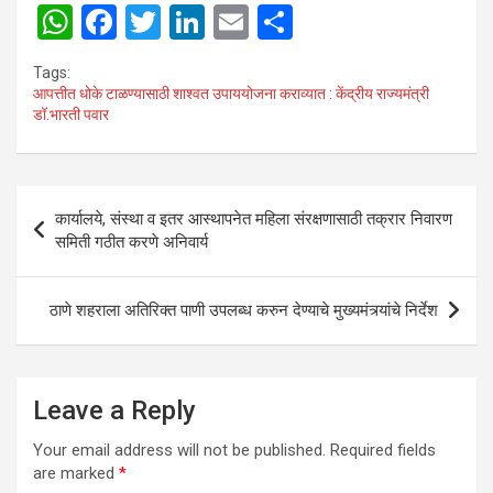
W
F
T
Li
E
S
h
a
wi
n
m
h
Tags:
at
ce
tt
ke
ail
ar
आपत्तीत धोके टाळण्यासाठी शाश्वत उपाययोजना कराव्यात : केंद्रीय राज्यमंत्री
डॉ.भारती पवार
s
b
er
dI
e
A
o
n
p
o
Post
कार्यालये, संस्था व इतर आस्थापनेत महिला संरक्षणासाठी तक्रार निवारण
p
k
navigation
समिती गठीत करणे अनिवार्य
ठाणे शहराला अतिरिक्त पाणी उपलब्ध करुन देण्याचे मुख्यमंत्र्यांचे निर्देश
Leave a Reply
Your email address will not be published.
Required fields
are marked
*