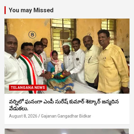
You may Missed
TELANGANA NEWS
వర్నిలో ఘనంగా ఎంపీ సురేష్ కుమార్ శెట్కార్ జన్మదిన
వేడుకలు.
August 8, 2026
Gajanan Gangadhar Bidkar