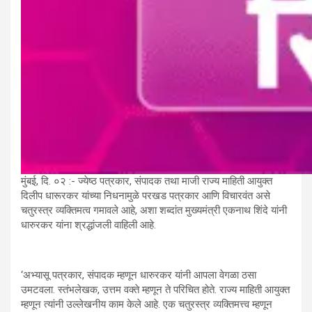
मुंबई, दि. ०२ :- ज्येष्ठ पत्रकार, संपादक तथा माजी राज्य माहिती आयुक्त
दिलीप धारूरकर यांच्या निधनामुळे परखड पत्रकार आणि विचारवंत असे
चतुरस्त्र व्यक्तिमत्व गमावले आहे, अशा शब्दांत मुख्यमंत्री एकनाथ शिंदे यांनी
धारुरकर यांना श्रद्धांजली वाहिली आहे.
‘अभ्यासू पत्रकार, संपादक म्हणून धारुरकर यांनी आपला वेगळा ठसा
उमटवला. स्तंभलेखक, उत्तम वक्ते म्हणून ते परिचित होते. राज्य माहिती आयुक्त
म्हणून त्यांनी उल्लेखनीय काम केले आहे. एक चतुरस्त्र व्यक्तिमत्त्व म्हणून