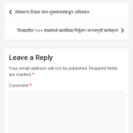
p
o
Post
लोकमान्य टिळक यांना मुख्यमंत्र्यांकडून अभिवादन
p
k
navigation
जिल्ह्यातील १२५ शाळांमध्ये बालविवाह निर्मूलन जनजागृती कार्यक्रम
Leave a Reply
Your email address will not be published.
Required fields
are marked
*
Comment
*