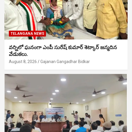
TELANGANA NEWS
వర్నిలో ఘనంగా ఎంపీ సురేష్ కుమార్ శెట్కార్ జన్మదిన
వేడుకలు.
August 8, 2026
Gajanan Gangadhar Bidkar