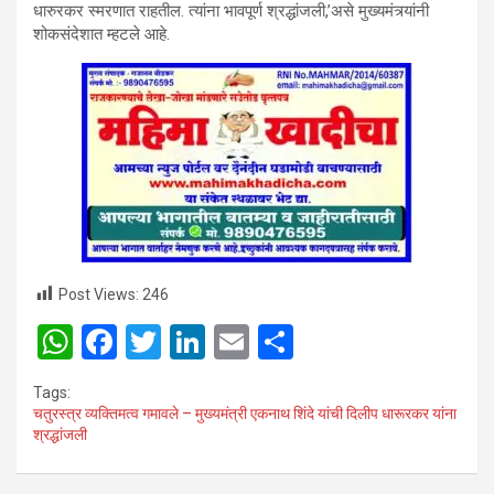
धारुरकर स्मरणात राहतील. त्यांना भावपूर्ण श्रद्धांजली,’असे मुख्यमंत्र्यांनी
शोकसंदेशात म्हटले आहे.
Post Views:
246
W
F
T
Li
E
S
h
a
wi
n
m
h
Tags:
at
ce
tt
ke
ail
ar
चतुरस्त्र व्यक्तिमत्व गमावले – मुख्यमंत्री एकनाथ शिंदे यांची दिलीप धारूरकर यांना
श्रद्धांजली
s
b
er
dI
e
A
o
n