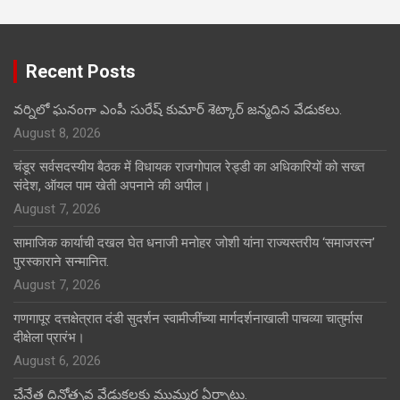
Recent Posts
వర్నిలో ఘనంగా ఎంపీ సురేష్ కుమార్ శెట్కార్ జన్మదిన వేడుకలు.
August 8, 2026
चंडूर सर्वसदस्यीय बैठक में विधायक राजगोपाल रेड्डी का अधिकारियों को सख्त
संदेश, ऑयल पाम खेती अपनाने की अपील।
August 7, 2026
सामाजिक कार्याची दखल घेत धनाजी मनोहर जोशी यांना राज्यस्तरीय ‘समाजरत्न’
पुरस्काराने सन्मानित.
August 7, 2026
गणगापूर दत्तक्षेत्रात दंडी सुदर्शन स्वामीजींच्या मार्गदर्शनाखाली पाचव्या चातुर्मास
दीक्षेला प्रारंभ।
August 6, 2026
చేనేత దినోత్సవ వేడుకలకు ముమ్మర ఏర్పాట్లు.