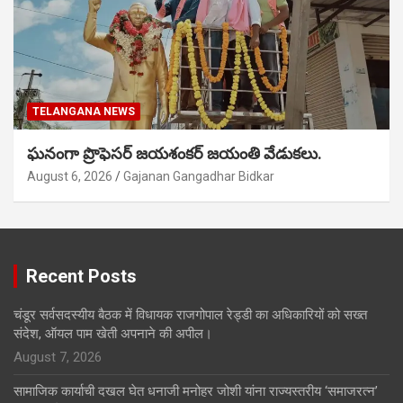
TELANGANA NEWS
ఘనంగా ప్రొఫెసర్ జయశంకర్ జయంతి వేడుకలు.
August 6, 2026
Gajanan Gangadhar Bidkar
Recent Posts
चंडूर सर्वसदस्यीय बैठक में विधायक राजगोपाल रेड्डी का अधिकारियों को सख्त
संदेश, ऑयल पाम खेती अपनाने की अपील।
August 7, 2026
सामाजिक कार्याची दखल घेत धनाजी मनोहर जोशी यांना राज्यस्तरीय ‘समाजरत्न’