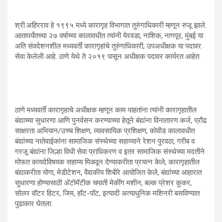
श्री.अहिरराव हे १९९५ मध्ये कारागृह विभागात तुरुंगाधिकारी म्हणून रुजू झाले.
आतापर्यंतच्या २७ वर्षाच्या कालावधीत त्यांनी येरवडा, नाशिक, नागपूर, मुंबई या
अति संवदेशनशील मध्यवर्ती कारागृहांचे तुरुंगाधिकारी, उपअधीक्षक या पदावर
सेवा केलेली आहे. ठाणे येथे ते २०१९ पासून अधीक्षक पदावर कार्यरत आहेत.
ठाणे मध्यवर्ती कारागृहाचे अधीक्षक म्हणून काम पाहतांना त्यांनी कारागृहातील
बंद्याच्या सुधारणा आणि पुनर्वसन करण्याच्या हेतूने बंद्यांना विनातारण कर्ज, प्रौढ
साक्षरता अभियान/उच्च शिक्षण, व्यावसायिक प्रशिक्षण, कोवीड कालावधीत
बंद्यांच्या नातेवाईकांना सामाजिक संस्थेच्या सहाय्याने रेशन पुरवठा, गरीब व
गरजू बंद्यांना जिल्हा विधी सेवा प्राधिकरण व इतर सामाजिक संस्थेच्या मदतीने
मोफत कायदेविषयक सहाय्य मिळवून देण्याकरीता प्रयत्न केले, कारागृहातील
बंद्याकरीता योगा, मेडीटेशन, वैद्यकीय शिबीरे आयोजित केले, बंद्यांच्या आहारात
सुधारणा होण्यासाठी ॲटोमॅटीक चपाती मेकींग मशीन, बल्क प्रेशर कुकर,
सोलर वॉटर हिटर, जिम, हॉट-पॉट, इत्यादी अत्याधुनिक मशिनरी बसविण्यात
पुढाकार घेतला.