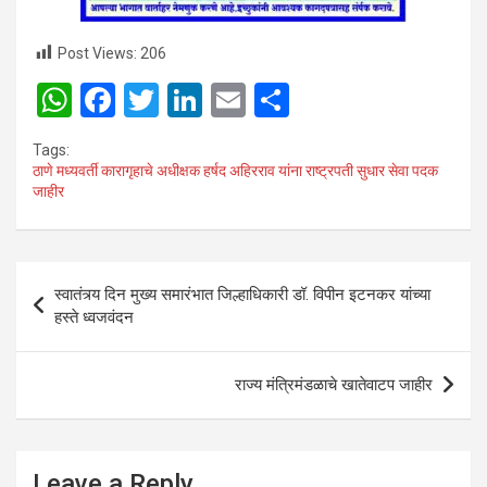
Post Views:
206
W
F
T
Li
E
S
h
a
wi
n
m
h
Tags:
at
ce
tt
ke
ail
ar
ठाणे मध्यवर्ती कारागृहाचे अधीक्षक हर्षद अहिरराव यांना राष्ट्रपती सुधार सेवा पदक
जाहीर
s
b
er
dI
e
A
o
n
p
o
Post
स्वातंत्र्य दिन मुख्य समारंभात जिल्हाधिकारी डॉ. विपीन इटनकर यांच्या
p
k
navigation
हस्ते ध्वजवंदन
राज्य मंत्रिमंडळाचे खातेवाटप जाहीर
Leave a Reply