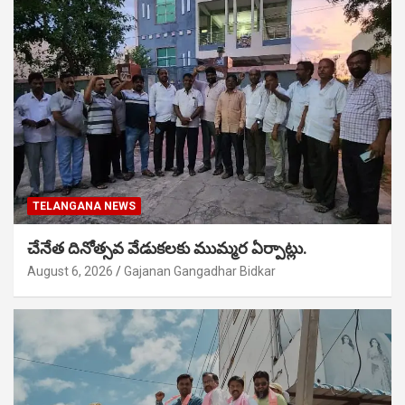
TELANGANA NEWS
చేనేత దినోత్సవ వేడుకలకు ముమ్మర ఏర్పాట్లు.
August 6, 2026
Gajanan Gangadhar Bidkar