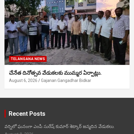
TELANGANA NEWS
చేనేత దినోత్సవ వేడుకలకు ముమ్మర ఏర్పాట్లు.
August 6, 2026
Gajanan Gangadhar Bidkar
Recent Posts
వర్నిలో ఘనంగా ఎంపీ సురేష్ కుమార్ శెట్కార్ జన్మదిన వేడుకలు.