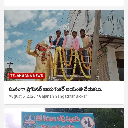
TELANGANA NEWS
ఘనంగా ప్రొఫెసర్ జయశంకర్ జయంతి వేడుకలు.
August 6, 2026
Gajanan Gangadhar Bidkar