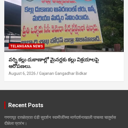
TELANGANA NEWS
వర్ని కల్లు దుకాణాల్లో మైనర్లకు కల్లు విక్రయాలపై
ఆరోపణలు.
August 6, 2026
Gajanan Gangadhar Bidkar
Recent Posts
गणगापूर दत्तक्षेत्रात दंडी सुदर्शन स्वामीजींच्या मार्गदर्शनाखाली पाचव्या चातुर्मास
दीक्षेला प्रारंभ।