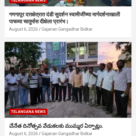
TELANGANA NEWS
गणगापूर दत्तक्षेत्रात दंडी सुदर्शन स्वामीजींच्या मार्गदर्शनाखाली
पाचव्या चातुर्मास दीक्षेला प्रारंभ।
August 6, 2026
Gajanan Gangadhar Bidkar
TELANGANA NEWS
చేనేత దినోత్సవ వేడుకలకు ముమ్మర ఏర్పాట్లు.
August 6, 2026
Gajanan Gangadhar Bidkar