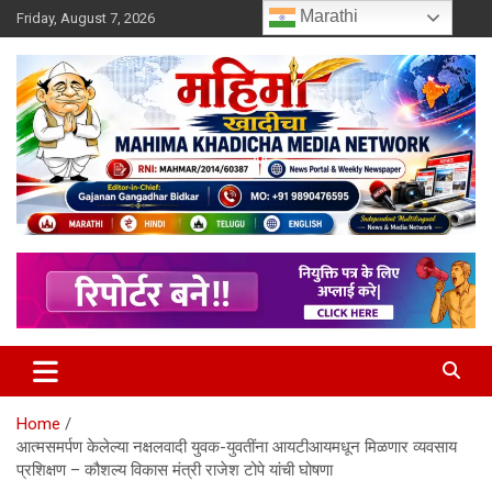
Skip
Marathi
Friday, August 7, 2026
to
content
MULIT LANGUAGE NEWS PORTAL
Mahimakhadicha
Home
आत्मसमर्पण केलेल्या नक्षलवादी युवक-युवतींना आयटीआयमधून मिळणार व्यवसाय
प्रशिक्षण – कौशल्य विकास मंत्री राजेश टोपे यांची घोषणा