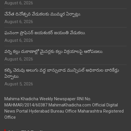
August 6, 2026
చేనేత దినోత్సవ వేడుకలకు ముమ్మర ఏర్పాట్లు.
August 6, 2026
ఘనంగా ప్రొఫెసర్ జయశంకర్ జయంతి వేడుకలు.
August 6, 2026
వర్ని కల్లు దుకాణాల్లో మైనర్లకు కల్లు విక్రయాలపై ఆరోపణలు.
August 6, 2026
కల్కి చెరువు అలుగు వద్ద బాన్సువాడ మున్సిపల్ అధికారుల బారికేడ్లు
ఏర్పాటు.
August 5, 2026
Mahima Khadicha Weekly Newspaper RNI No.
MAHMAR/2014/60387 MahimaKhadicha.com Official Digital
News Portal Hyderabad Bureau Office Maharashtra Registered
Office