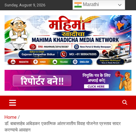
Skip
Marathi
Sunday, August 9, 2026
to
content
MULIT LANGUAGE NEWS PORTAL
Mahimakhadicha
Home
डॉ. बाबासाहेब आंबेडकर एकात्मिक आंतरजातीय विवाह योजनेत प्रस्ताव सादर
करण्याचे आवाहन