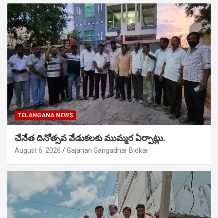
TELANGANA NEWS
చేనేత దినోత్సవ వేడుకలకు ముమ్మర ఏర్పాట్లు.
August 6, 2026
Gajanan Gangadhar Bidkar