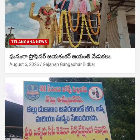
TELANGANA NEWS
ఘనంగా ప్రొఫెసర్ జయశంకర్ జయంతి వేడుకలు.
August 6, 2026
Gajanan Gangadhar Bidkar