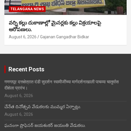
TELANGANA NEWS
వర్ని కల్లు దుకాణాల్లో మైనర్లకు కల్లు విక్రయాలపై
ఆరోపణలు.
August 6, 2026
Gajanan Gangadhar Bidkar
Recent Posts
गणगापूर दत्तक्षेत्रात दंडी सुदर्शन स्वामीजींच्या मार्गदर्शनाखाली पाचव्या चातुर्मास
दीक्षेला प्रारंभ।
August 6, 2026
చేనేత దినోత్సవ వేడుకలకు ముమ్మర ఏర్పాట్లు.
August 6, 2026
ఘనంగా ప్రొఫెసర్ జయశంకర్ జయంతి వేడుకలు.