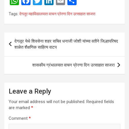
W
F
T
Li
E
S
h
a
wi
n
m
h
Tags:
देगलूर महाविद्यालयात वाचन प्रेरणा दिन उत्साहात साजरा
at
ce
tt
ke
ail
ar
s
b
er
dI
e
A
o
n
Post
देगलूर येथे शिवसेना शहर सचिव धनाजी जोशी यांच्या वतीने जिल्हापरिषद
p
o
navigation
शाळेत शैक्षणिक साहित्य वाटप
p
k
शासकीय ग्रंथालयात वाचन प्रेरणा दिन उत्साहात साजरा
Leave a Reply
Your email address will not be published.
Required fields
are marked
*
Comment
*