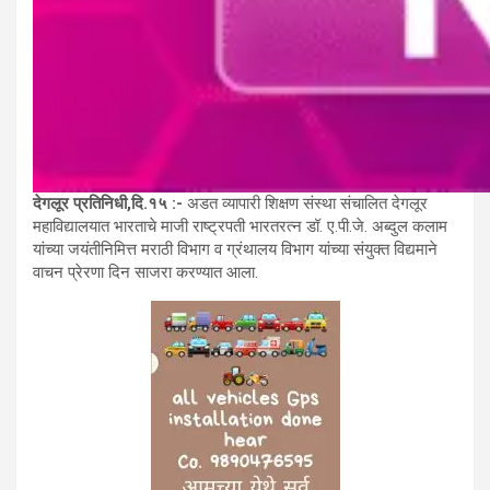
देगलूर प्रतिनिधी,दि.१५ :-
अडत व्यापारी शिक्षण संस्था संचालित देगलूर
महाविद्यालयात भारताचे माजी राष्ट्रपती भारतरत्न डॉ. ए.पी.जे. अब्दुल कलाम
यांच्या जयंतीनिमित्त मराठी विभाग व ग्रंथालय विभाग यांच्या संयुक्त विद्यमाने
वाचन प्रेरणा दिन साजरा करण्यात आला.