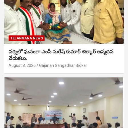
TELANGANA NEWS
వర్నిలో ఘనంగా ఎంపీ సురేష్ కుమార్ శెట్కార్ జన్మదిన
వేడుకలు.
August 8, 2026
Gajanan Gangadhar Bidkar