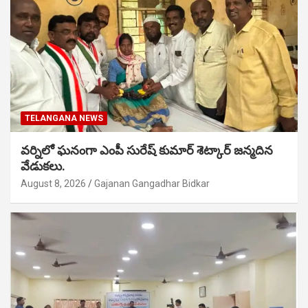
TELANGANA NEWS
వర్నిలో ఘనంగా ఎంపీ సురేష్ కుమార్ శెట్కార్ జన్మదిన
వేడుకలు.
August 8, 2026
Gajanan Gangadhar Bidkar