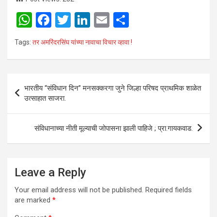
W
F
T
Li
E
S
h
a
wi
n
m
h
Tags:
तर अमरिंदरसिंघ यांच्या नावाचा विचार व्हावा !
at
ce
tt
ke
ail
ar
s
b
er
dI
e
A
o
n
Post
भारतीय “संविधान दिन” मनसक्करगा जुने जिल्हा परिषद प्राथमिक शाळेत
p
o
navigation
उत्साहात साजरा.
p
k
संविधानाच्या नीती मूल्याची जोपासना झाली पाहिजे ; प्रा.गायकवाड.
Leave a Reply
Your email address will not be published.
Required fields
are marked
*