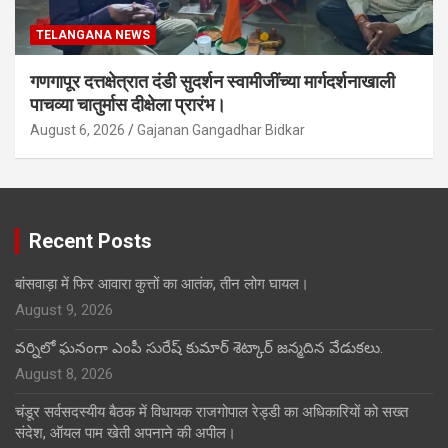
TELANGANA NEWS
गणगापूर दत्तक्षेत्रात दंडी सुदर्शन स्वामीजींच्या मार्गदर्शनाखाली
पाचव्या चातुर्मास दीक्षेला प्रारंभ।
August 6, 2026
Gajanan Gangadhar Bidkar
Recent Posts
बांसवाड़ा में फिर आवारा कुत्तों का आतंक, तीन लोग घायल।
August 9, 2026
వర్నిలో ఘనంగా ఎంపీ సురేష్ కుమార్ శెట్కార్ జన్మదిన వేడుకలు.
August 8, 2026
चंडूर सर्वसदस्यीय बैठक में विधायक राजगोपाल रेड्डी का अधिकारियों को सख्त
संदेश, ऑयल पाम खेती अपनाने की अपील।