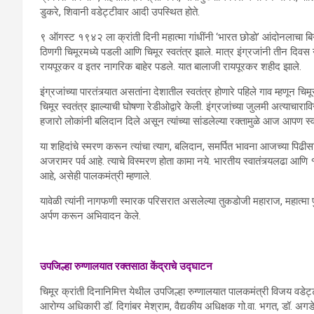
डुकरे, शिवानी वडेट्टीवार आदी उपस्थित होते.
९ ऑगस्ट १९४२ ला क्रांती दिनी महात्मा गांधींनी ‘भारत छोडो’ आंदोनलाचा बिगुल
ठिणगी चिमूरमध्ये पडली आणि चिमूर स्वतंत्र झाले. मात्र इंग्रजांनी तीन दिवस 
रायपूरकर व इतर नागरिक बाहेर पडले. यात बालाजी रायपूरकर शहीद झाले.
इंग्रजांच्या पारतंत्र्यात असतांना देशातील स्वतंत्र होणारे पहिले गाव म्हणून च
चिमूर स्वतंत्र झाल्याची घोषणा रेडीओद्वारे केली. इंग्रजांच्या जुलमी अत्याचारावि
हजारो लोकांनी बलिदान दिले असून त्यांच्या सांडलेल्या रक्तामुळे आज आपण स
या शहिदांचे स्मरण करून त्यांचा त्याग, बलिदान, समर्पित भावना आजच्या पिढीसा
अजरामर पर्व आहे. त्याचे विस्मरण होता कामा नये. भारतीय स्वातंत्र्यलढा आ
आहे, असेही पालकमंत्री म्हणाले.
यावेळी त्यांनी नागफणी स्मारक परिसरात असलेल्या तुकडोजी महाराज, महात्मा फु
अर्पण करून अभिवादन केले.
उपजिल्हा रुग्णालयात रक्तसाठा केंद्राचे उद्घाटन
चिमूर क्रांती दिनानिमित्त येथील उपजिल्हा रुग्णालयात पालकमंत्री विजय वडेट्ट
आरोग्य अधिकारी डॉ. दिगांबर मेश्राम, वैद्यकीय अधिक्षक गो.वा. भगत, डॉ. अगडे