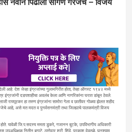
हास नवीन पिढीला सांगणे गरजेचे – विजय
िली आहे. देश जेव्हा इंग्रजांच्या गुलामगिरीत होता, तेव्हा ऑगस्ट १९४२ मध्ये
 मात्र इंग्रजांनी दडपशाहीचा अवलंब केला आणि नागरिकांना घरात डांबून ठेवले.
लाजी रायपूरकर हा तरुण इंग्रजांना सामोरा गेला व छातीवर गोळ्या झेलत शहीद
जेचे आहे, असे मत मदत व पुनर्वसनमंत्री तथा जिल्ह्याचे पालकमंत्री विजय
 होते. यावेळी जि.प.सदस्य ममता डुकरे, गजानन बुटके, उपविभागीय अधिकारी
 उपअधिक्षक नितीन बगाटे, ठाणेदार श्री. शिंदे, प्रकाश देवतळे, घनश्याम