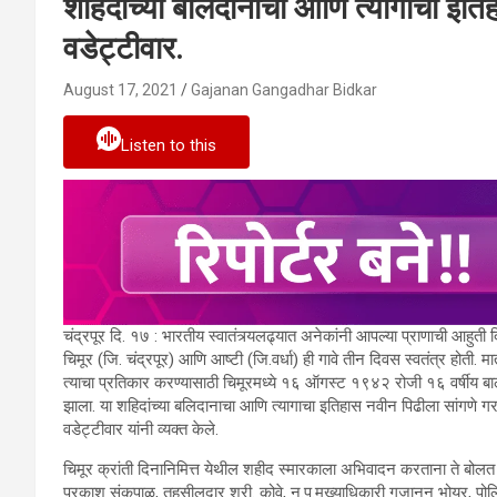
शहिदांच्या बलिदानाचा आणि त्यागाचा इति
वडेट्टीवार.
August 17, 2021
Gajanan Gangadhar Bidkar
Listen to this
चंद्रपूर दि. १७ : भारतीय स्वातंत्र्यलढ्यात अनेकांनी आपल्या प्राणाची आहुती द
चिमूर (जि. चंद्रपूर) आणि आष्टी (जि.वर्धा) ही गावे तीन दिवस स्वतंत्र होती.
त्याचा प्रतिकार करण्यासाठी चिमूरमध्ये १६ ऑगस्ट १९४२ रोजी १६ वर्षीय बा
झाला. या शहिदांच्या बलिदानाचा आणि त्यागाचा इतिहास नवीन पिढीला सांगणे गर
वडेट्टीवार यांनी व्यक्त केले.
चिमूर क्रांती दिनानिमित्त येथील शहीद स्मारकाला अभिवादन करताना ते बोलत
प्रकाश संकपाळ, तहसीलदार श्री. कोवे, न.प.मुख्याधिकारी गजानन भोयर, पोलिस