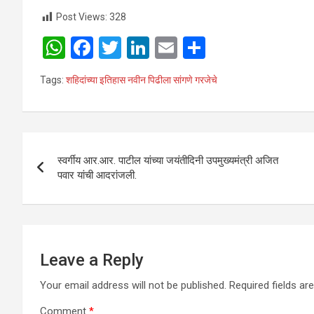
Post Views:
328
W
F
T
Li
E
S
h
a
wi
n
m
h
Tags:
शहिदांच्या इतिहास नवीन पिढीला सांगणे गरजेचे
at
ce
tt
ke
ail
ar
s
b
er
dI
e
A
o
n
Post
p
o
स्वर्गीय आर.आर. पाटील यांच्या जयंतीदिनी उपमुख्यमंत्री अजित
navigation
पवार यांची आदरांजली.
p
k
Leave a Reply
Your email address will not be published.
Required fields a
Comment
*