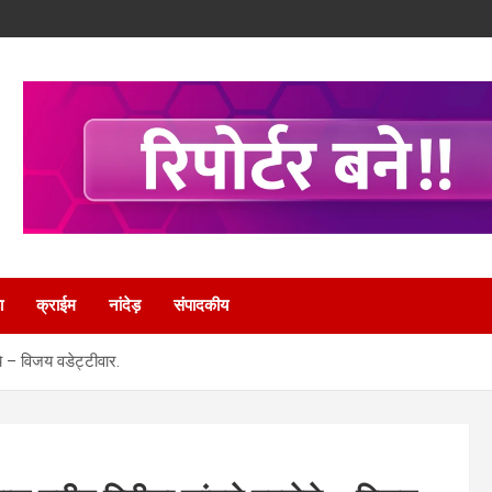
ा
क्राईम
नांदेड़
संपादकीय
े – विजय वडेट्टीवार.