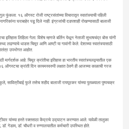
 फुंकला. १६ ऑगस्ट रोजी राष्ट्रसंतांच्या विचारातून स्वातंत्र्याची पहिली
नागरिकांना घराबाहेर पडू दिले नाही. इंग्रजांची दडपशाही रोखण्यासाठी बालाजी
िमूरचा इतिहास लिहिला गेला. विशेष म्हणजे बर्लिन येथून नेताजी सुभाषचंद्र बोस यांनी
रुध्द लढण्याचे धाडस चिमूर आणि आष्टी या गावांनी केले. देशाच्या स्वातंत्र्यासाठी
्वातंत्र उपभोगत आहोत.
ठी मार्गदर्शक आहे. चिमूर क्रांतीचा इतिहास हा भारतीय स्वातंत्र्यलढ्यातील एक
णि १६ ऑगस्टचा क्रांती दिन कायमस्वरुपी लक्षात ठेवणे ही आजच्या काळाची गरज
ले, सावित्रीबाई फुले तसेच शहीद बालाजी रायपूरकर यांच्या पुतळ्याला पुष्पचक्र
ीवार यांच्या हस्ते रक्तसाठा केंद्राचे उद्घाटन करण्यात आले. यावेळी तालुका
, डॉ. गेडाम, डॉ. चौधरी व रुग्णालयातील कर्मचारी उपस्थित होते.