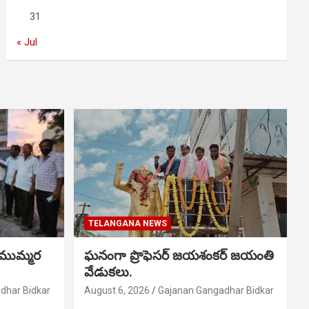
31
« Jul
TELANGANA NEWS
 ముమ్మర
ఘనంగా ప్రొఫెసర్ జయశంకర్ జయంతి
వేడుకలు.
dhar Bidkar
August 6, 2026
Gajanan Gangadhar Bidkar