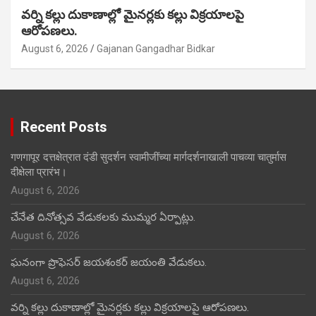
వర్ని కల్లు దుకాణాల్లో మైనర్లకు కల్లు విక్రయాలపై
ఆరోపణలు.
August 6, 2026
Gajanan Gangadhar Bidkar
Recent Posts
गणगापूर दत्तक्षेत्रात दंडी सुदर्शन स्वामीजींच्या मार्गदर्शनाखाली पाचव्या चातुर्मास
दीक्षेला प्रारंभ।
August 6, 2026
చేనేత దినోత్సవ వేడుకలకు ముమ్మర ఏర్పాట్లు.
August 6, 2026
ఘనంగా ప్రొఫెసర్ జయశంకర్ జయంతి వేడుకలు.
August 6, 2026
వర్ని కల్లు దుకాణాల్లో మైనర్లకు కల్లు విక్రయాలపై ఆరోపణలు.