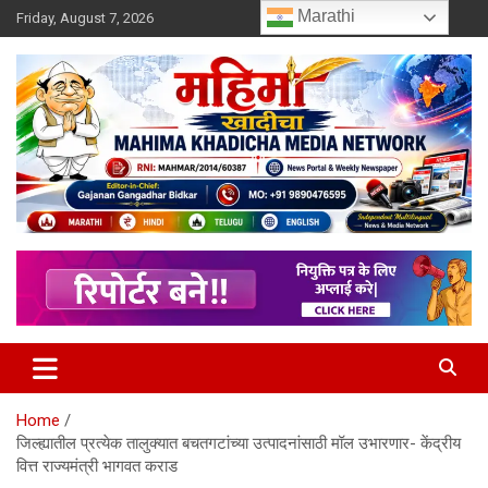
Skip
Marathi
Friday, August 7, 2026
to
content
MULIT LANGUAGE NEWS PORTAL
Mahimakhadicha
Home
जिल्ह्यातील प्रत्येक तालुक्यात बचतगटांच्या उत्पादनांसाठी मॉल उभारणार- केंद्रीय
वित्त राज्यमंत्री भागवत कराड