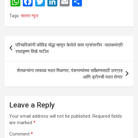
W
F
T
Li
E
S
h
a
wi
n
m
h
Tags:
सातारा न्यूज
at
ce
tt
ke
ail
ar
s
b
er
dI
e
A
o
n
Post
परिचारिकांनी कोविड योद्धा म्हणून केलेले काम प्रशंसनीय -पालकमंत्री
p
o
navigation
राधाकृष्ण विखे पाटील
p
k
शेतकऱ्यांना तत्काळ मदत मिळणार; पंचनाम्यांच्या सर्वेक्षणासाठी उपग्रह
आणि ड्रोनची मदत घेणार
Leave a Reply
Your email address will not be published.
Required fields
are marked
*
Comment
*