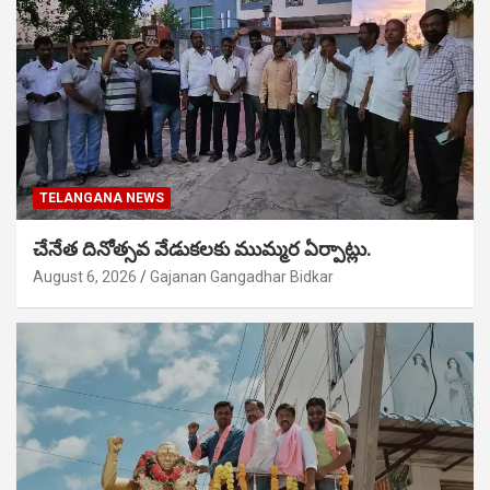
TELANGANA NEWS
చేనేత దినోత్సవ వేడుకలకు ముమ్మర ఏర్పాట్లు.
August 6, 2026
Gajanan Gangadhar Bidkar