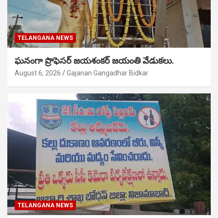
TELANGANA NEWS
ఘనంగా ప్రొఫెసర్ జయశంకర్ జయంతి వేడుకలు.
August 6, 2026
Gajanan Gangadhar Bidkar
TELANGANA NEWS