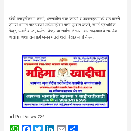
यांची मजबूतीकरण करणे, धरणातील गाळ काढणे व जलसाठ्यामध्ये वाढ करणे.
डोंगरी भागात पाटाऐवजी पाईपलाईनने पाणी पुरवठा करणे, स्मार्ट प्राथमिक
केंद्र, स्मार्ट शाळा, पर्यटन केंद्र या सर्वांचा विकास आराखड्यामध्ये समावेश
असावा, अशा सूचनाही पालकमंत्री श्री. देसाई यांनी केल्या.
Post Views:
236
W
F
T
Li
E
S