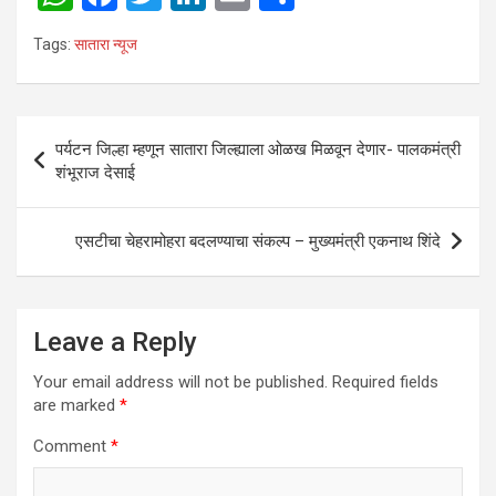
h
a
wi
n
m
h
Tags:
सातारा न्यूज
at
ce
tt
ke
ail
ar
s
b
er
dI
e
A
o
n
Post
पर्यटन जिल्हा म्हणून सातारा जिल्ह्याला ओळख मिळवून देणार- पालकमंत्री
p
o
navigation
शंभूराज देसाई
p
k
एसटीचा चेहरामोहरा बदलण्याचा संकल्प – मुख्यमंत्री एकनाथ शिंदे
Leave a Reply
Your email address will not be published.
Required fields
are marked
*
Comment
*