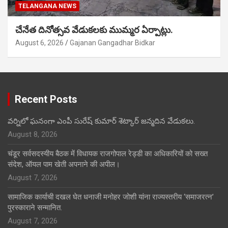
TELANGANA NEWS
చేనేత దినోత్సవ వేడుకలకు ముమ్మర ఏర్పాట్లు.
August 6, 2026
Gajanan Gangadhar Bidkar
Recent Posts
వర్నిలో ఘనంగా ఎంపీ సురేష్ కుమార్ శెట్కార్ జన్మదిన వేడుకలు.
August 8, 2026
चंडूर सर्वसदस्यीय बैठक में विधायक राजगोपाल रेड्डी का अधिकारियों को सख्त
संदेश, ऑयल पाम खेती अपनाने की अपील।
August 7, 2026
सामाजिक कार्याची दखल घेत धनाजी मनोहर जोशी यांना राज्यस्तरीय ‘समाजरत्न’
पुरस्काराने सन्मानित.
August 7, 2026