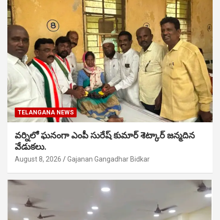
TELANGANA NEWS
వర్నిలో ఘనంగా ఎంపీ సురేష్ కుమార్ శెట్కార్ జన్మదిన
వేడుకలు.
August 8, 2026
Gajanan Gangadhar Bidkar