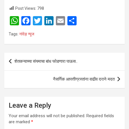
Post Views:
798
W
F
T
Li
E
S
h
a
wi
n
m
h
Tags:
नांदेड़ न्यूज
at
ce
tt
ke
ail
ar
s
b
er
dI
e
A
o
n
Post
शेतकऱ्याच्या संयमाचा बांध फोडणारा पाऊस..
p
o
navigation
p
k
नैसर्गिक आपत्तीग्रस्तांना वाढीव दराने मदत
Leave a Reply
Your email address will not be published.
Required fields
are marked
*