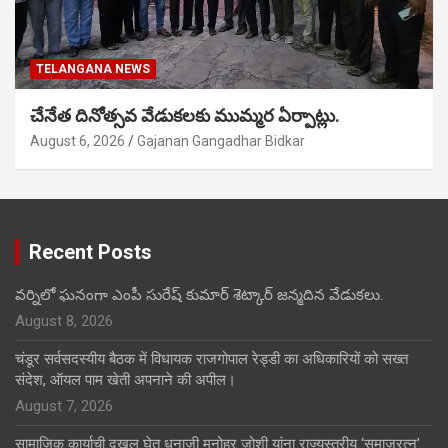
TELANGANA NEWS
చేనేత దినోత్సవ వేడుకలకు ముమ్మర ఏర్పాట్లు.
August 6, 2026
Gajanan Gangadhar Bidkar
Recent Posts
వర్నిలో ఘనంగా ఎంపీ సురేష్ కుమార్ శెట్కార్ జన్మదిన వేడుకలు.
August 8, 2026
चंडूर सर्वसदस्यीय बैठक में विधायक राजगोपाल रेड्डी का अधिकारियों को सख्त
संदेश, ऑयल पाम खेती अपनाने की अपील।
August 7, 2026
सामाजिक कार्याची दखल घेत धनाजी मनोहर जोशी यांना राज्यस्तरीय ‘समाजरत्न’