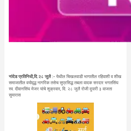
नांदेड प्रतिनिधी,दि.२८ जुलै :-
येथील चिखलवाडी भागातील रहिवाशी व शीख
समाजातील वयोवृद्ध नागरिक तसेच सुप्रसिद्ध तबला वादक सरदार भगतसिंघ
स्व. दीवानसिंघ मेजर यांचे शुक्रवार, दि. २८ जुलै रोजी दुपारी ३ वाजता
सुमारास