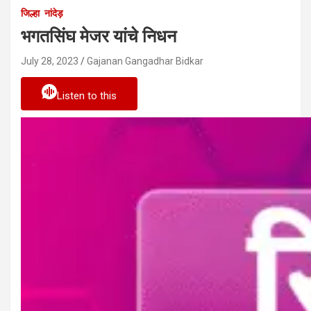
जिल्हा
नांदेड़
भगतसिंघ मेजर यांचे निधन
July 28, 2023
Gajanan Gangadhar Bidkar
Listen to this