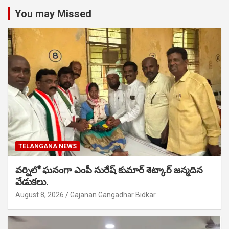
You may Missed
TELANGANA NEWS
వర్నిలో ఘనంగా ఎంపీ సురేష్ కుమార్ శెట్కార్ జన్మదిన
వేడుకలు.
August 8, 2026
Gajanan Gangadhar Bidkar