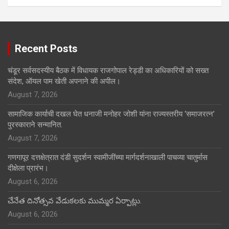
Recent Posts
चंडूर सर्वसदस्यीय बैठक में विधायक राजगोपाल रेड्डी का अधिकारियों को सख्त
संदेश, ऑयल पाम खेती अपनाने की अपील।
August 7, 2026
सामाजिक कार्याची दखल घेत धनाजी मनोहर जोशी यांना राज्यस्तरीय ‘समाजरत्न’
पुरस्काराने सन्मानित.
August 7, 2026
गणगापूर दत्तक्षेत्रात दंडी सुदर्शन स्वामीजींच्या मार्गदर्शनाखाली पाचव्या चातुर्मास
दीक्षेला प्रारंभ।
August 6, 2026
చేనేత దినోత్సవ వేడుకలకు ముమ్మర ఏర్పాట్లు.
August 6, 2026