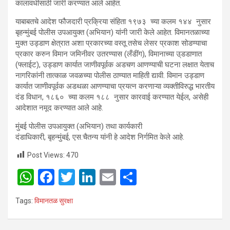
कालावधीसाठी जारी करण्यात आले आहेत.
याबाबतचे आदेश फौजदारी प्रक्रिया संहिता १९७३ च्या कलम १४४ नुसार
बृहन्मुंबई पोलीस उपआयुक्त (अभियान) यांनी जारी केले आहेत. विमानतळाच्या
मुक्त उड्डाण क्षेत्रात अशा प्रकारच्या वस्तू तसेच लेसर प्रकाश सोडण्याचा
प्रकार करुन विमान जमिनीवर उतरण्यास (लँडींग), विमानाच्या उ्डडाणात
(फ्लाईट), उड्डाण कार्यात जाणीवपूर्वक अडचण आणण्याची घटना लक्षात येताच
नागरिकांनी तात्काळ जवळच्या पोलीस ठाण्यात माहिती द्यावी. विमान उड्डाण
कार्यात जाणीवपूर्वक अडथळा आणण्याचा प्रयत्न करणाऱ्या व्यक्तीविरुद्ध भारतीय
दंड विधान, १८६० च्या कलम १८८ नुसार कारवाई करण्यात येईल, असेही
आदेशात नमूद करण्यात आले आहे.
मुंबई पोलीस उपआयुक्त (अभियान) तथा कार्यकारी
दंडाधिकारी, बृहन्मुंबई, एस.चै
तन्य यांनी हे आदेश निर्गमित केले आहे.
Post Views:
470
W
F
T
Li
E
S
h
a
wi
n
m
h
Tags:
विमानतळ सुरक्षा
at
ce
tt
ke
ail
ar
s
b
er
dI
e