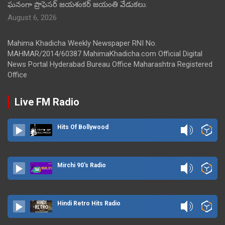
ఘనంగా ప్రొఫెసర్ జయశంకర్ జయంతి వేడుకలు.
August 6, 2026
Mahima Khadicha Weekly Newspaper RNI No.
MAHMAR/2014/60387 MahimaKhadicha.com Official Digital
News Portal Hyderabad Bureau Office Maharashtra Registered
Office
Live FM Radio
Hits Of Bollywood
Mirchi 90's Radio
Hindi Retro Hits Radio