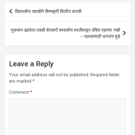
A
o
n
Post
विद्यार्थ्यांना तातडीने शिष्यवृत्ती वितरित करावी.
p
o
navigation
p
k
नुकसान झालेला एकही शेतकरी शासकीय मदतीपासून वंचित राहणार नाही
– पालकमंत्री धनजंय मुंडे
Leave a Reply
Your email address will not be published.
Required fields
are marked
*
Comment
*