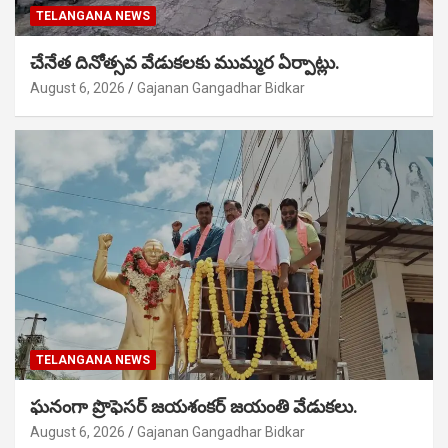
TELANGANA NEWS
చేనేత దినోత్సవ వేడుకలకు ముమ్మర ఏర్పాట్లు.
August 6, 2026
Gajanan Gangadhar Bidkar
TELANGANA NEWS
ఘనంగా ప్రొఫెసర్ జయశంకర్ జయంతి వేడుకలు.
August 6, 2026
Gajanan Gangadhar Bidkar