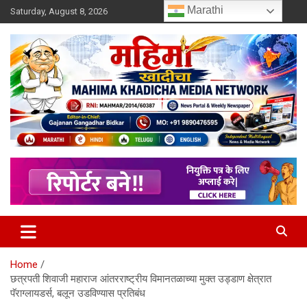
Skip
Marathi
Saturday, August 8, 2026
to
content
MULIT LANGUAGE NEWS PORTAL
Mahimakhadicha
Home
छत्रपती शिवाजी महाराज आंतरराष्ट्रीय विमानतळाच्या मुक्त उड्डाण क्षेत्रात
पॅराग्लायडर्स, बलून उडविण्यास प्रतिबंध