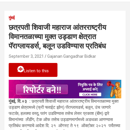
मुंबई
छत्रपती शिवाजी महाराज आंतरराष्ट्रीय
विमानतळाच्या मुक्त उड्डाण क्षेत्रात
पॅराग्लायडर्स, बलून उडविण्यास प्रतिबंध
September 3, 2021
Gajanan Gangadhar Bidkar
Listen to this
मुंबई, दि.०३ :
छत्रपती शिवाजी महाराज आंतरराष्ट्रीय विमानतळाच्या मुक्त
उड्डाण क्षेत्रामध्ये (फ्री फ्लाईट झोन) पॅराग्लायडर्स, बलून, उंच जाणारे
फटाके, हलक्या वस्तू, पतंग उडविण्यास तसेच लेसर प्रकाश (बीम) द्वारे
विमानांच्या लँडींग, टेक ऑफ तसेच उड्डाणमार्गामध्ये अडथळा आणण्यास
प्रतिबंध करण्याचे आदेश दि. २१ ऑगस्ट ते १९ ऑक्टोबर २०२१ पर्यंतच्या