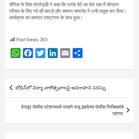
सैनिक के पिता संगारेड्डी ने कहा कि उनके बेटे का देश रक्षा में योगदान
परिवार के लिए गर्व की बात है और सम्मान समारोह ने उन्हें भावुक कर दिया।
कार्यक्रम का समापन राष्ट्रगान के साथ हुआ।
Post Views:
263
W
F
T
Li
E
S
h
a
wi
n
m
h
at
ce
tt
ke
ail
ar
s
b
er
dI
e
Post
బోధన్‌లో విద్యా వారోత్సవాలపై అవగాహన సదస్సు.
A
o
n
navigation
p
o
देगलूर पोलीस स्टेशनमध्ये नव्याने रुजू झालेल्या पोलीस निरीक्षकांचे
p
k
स्वागत.