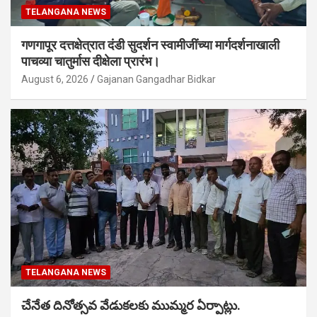
TELANGANA NEWS
गणगापूर दत्तक्षेत्रात दंडी सुदर्शन स्वामीजींच्या मार्गदर्शनाखाली
पाचव्या चातुर्मास दीक्षेला प्रारंभ।
August 6, 2026
Gajanan Gangadhar Bidkar
TELANGANA NEWS
చేనేత దినోత్సవ వేడుకలకు ముమ్మర ఏర్పాట్లు.