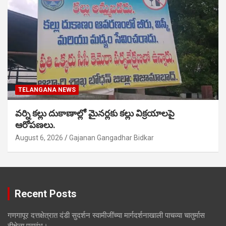
TELANGANA NEWS
వర్ని కల్లు దుకాణాల్లో మైనర్లకు కల్లు విక్రయాలపై
ఆరోపణలు.
August 6, 2026
Gajanan Gangadhar Bidkar
Recent Posts
गणगापूर दत्तक्षेत्रात दंडी सुदर्शन स्वामीजींच्या मार्गदर्शनाखाली पाचव्या चातुर्मास