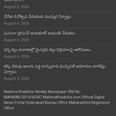
दीक्षेला प्रारंभ।
August 6, 2026
చేనేత దినోత్సవ వేడుకలకు ముమ్మర ఏర్పాట్లు.
August 6, 2026
ఘనంగా ప్రొఫెసర్ జయశంకర్ జయంతి వేడుకలు.
August 6, 2026
వర్ని కల్లు దుకాణాల్లో మైనర్లకు కల్లు విక్రయాలపై ఆరోపణలు.
August 6, 2026
కల్కి చెరువు అలుగు వద్ద బాన్సువాడ మున్సిపల్ అధికారుల బారికేడ్లు
ఏర్పాటు.
August 5, 2026
Mahima Khadicha Weekly Newspaper RNI No.
MAHMAR/2014/60387 MahimaKhadicha.com Official Digital
News Portal Hyderabad Bureau Office Maharashtra Registered
Office