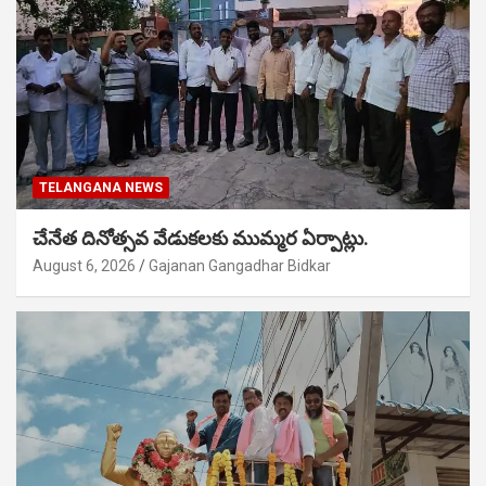
TELANGANA NEWS
చేనేత దినోత్సవ వేడుకలకు ముమ్మర ఏర్పాట్లు.
August 6, 2026
Gajanan Gangadhar Bidkar