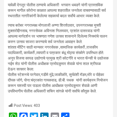
यावेळी देगलुर पोलीस ठाण्याचे अधिकारी भगवान धबडगे यांनी प्रास्ताविक
करून मागील कोरोना काळात आपल्या शहरातील जनतेला वाचवण्यासाठी सर्व
स्थरातील नागरिकांनी केलेल्या सहकार्या बदल सर्वांचे आभार व्यक्त केले.
त्याच बरोबर नगराध्यक्ष मोगलाजी अण्णा शिरशेठवार, उपनगराध्यक्ष मुफ्ती
मुक्तारोद्दीनसाब, नगरसेवक अविनाश निलमवार, प्रशांत दासरवाड यांनी
आपल्या मार्गदर्शन पर भाषणात गणेश उत्सव शासनाने दिलेल्या नियमांचे पालन
करुन उत्सव साजरा करण्याचे सर्व जनतेला आवाहन केले.
शांतता मीटिंग साठी मान्यवर नगरसेवक ,सामाजिक कार्यकर्ते ,राजकीय
पदाधिकारी, कार्यकर्ते ,व्यापारी व पत्रकार बंधू मोठ्या संख्येने उपस्थित होते.
अनुप विजया कापड उद्योगाचे प्रमुख श्री कोटगीरे व भारत फॅन्सी चे उद्योजक
नईम शेठ यांनी पोलीस अधीक्षक प्रमोदकुमार शेवाळे यांना शाल श्रीफळ
देऊन सत्कार केला.
पोलीस स्टेशनचे परगेवार,गडीमे मुंढे,जाकीकोरे, सुर्यवंशी मॅडम,मोरे व पोहेका
दीपक जोगे, पोना.चंद्रकांत गायकवाड, डी.बी. पथक यांनी कार्यक्रम नियोजन
करून यशस्वी पार पाडला पोलीस आधीक्षक प्रमोदकुमार शेवाळे आणी
उपविभागीय पोलीस अधिकारी सचिन सांगळे यांनी सर्वांचे कौतुक केले.
Post Views:
403
W
F
T
Li
E
S