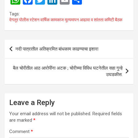
h
a
wi
n
m
h
Tags:
at
ce
tt
ke
ail
ar
देगलूर पोलीस स्टेशन वार्षिक कामकाज मूल्यमापन आढावा व शांतता कमिटी बैठक
s
b
er
dI
e
A
o
n
Post
p
o
नदी पात्रातील अतिक्रमित बांधकाम काढण्याचा इशारा
navigation
p
k
बैल चोरीतील आठ आरोपींना अटक ; चोरीच्या विविध घटनेतील सहा गुन्हे
उघडकीस.
Leave a Reply
Your email address will not be published.
Required fields
are marked
*
Comment
*