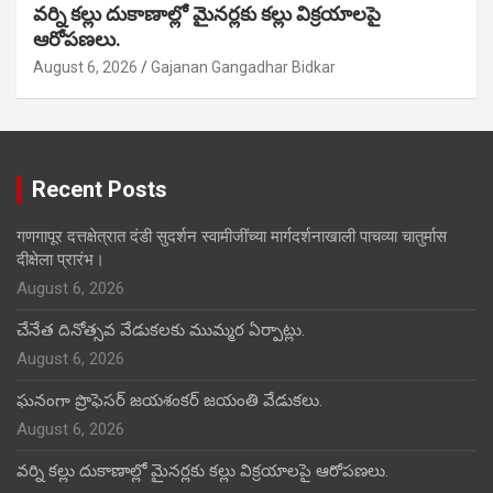
వర్ని కల్లు దుకాణాల్లో మైనర్లకు కల్లు విక్రయాలపై
ఆరోపణలు.
August 6, 2026
Gajanan Gangadhar Bidkar
Recent Posts
गणगापूर दत्तक्षेत्रात दंडी सुदर्शन स्वामीजींच्या मार्गदर्शनाखाली पाचव्या चातुर्मास
दीक्षेला प्रारंभ।
August 6, 2026
చేనేత దినోత్సవ వేడుకలకు ముమ్మర ఏర్పాట్లు.
August 6, 2026
ఘనంగా ప్రొఫెసర్ జయశంకర్ జయంతి వేడుకలు.
August 6, 2026
వర్ని కల్లు దుకాణాల్లో మైనర్లకు కల్లు విక్రయాలపై ఆరోపణలు.