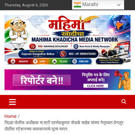
Skip
Marathi
Thursday, August 6, 2026
to
content
MULIT LANGUAGE NEWS PORTAL
Mahimakhadicha
Home
जिल्हा पोलीस अधीक्षक मा.श्री प्रमोदकुमार शेवाळे साहेब यांच्या नेतृत्वात देगलुर
पोलीस स्टेशनच्या कामकाजाचे मूल्य मापन .