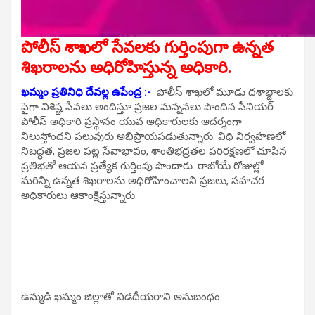
పోలీస్ శాఖలో సేవలకు గుర్తింపుగా ఉన్నత
శిఖరాలను అధిరోహిస్తున్న అధికారి.
ఖమ్మం ప్రతినిధి దేవల్ల ఉపేంద్ర :-
పోలీస్ శాఖలో మూడు దశాబ్దాలకు
పైగా విశిష్ట సేవలు అందిస్తూ ప్రజల మన్ననలు పొందిన సీనియర్
పోలీస్ అధికారి ప్రస్థానం యువ అధికారులకు ఆదర్శంగా
నిలుస్తోందని పలువురు అభిప్రాయపడుతున్నారు. విధి నిర్వహణలో
నిబద్ధత, ప్రజల పట్ల సేవాభావం, శాంతిభద్రతల పరిరక్షణలో చూపిన
ప్రతిభతో ఆయన ప్రత్యేక గుర్తింపు పొందారు. రాబోయే రోజుల్లో
మరిన్ని ఉన్నత శిఖరాలను అధిరోహించాలని ప్రజలు, సహచర
అధికారులు ఆకాంక్షిస్తున్నారు.
ఉమ్మడి ఖమ్మం జిల్లాతో విడదీయరాని అనుబంధం