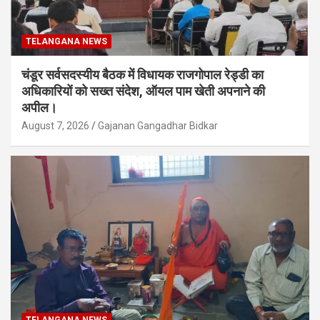
TELANGANA NEWS
चंडूर सर्वसदस्यीय बैठक में विधायक राजगोपाल रेड्डी का
अधिकारियों को सख्त संदेश, ऑयल पाम खेती अपनाने की
अपील।
August 7, 2026
Gajanan Gangadhar Bidkar