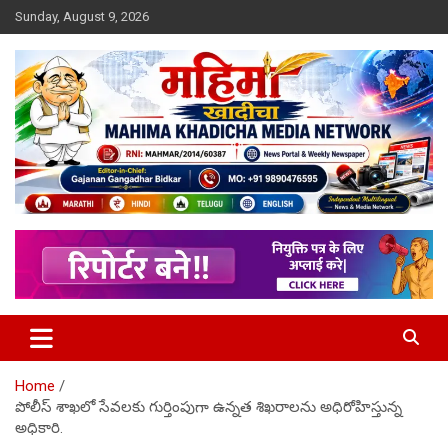
Skip
Sunday, August 9, 2026
to
content
MULIT LANGUAGE NEWS PORTAL
Mahimakhadicha
Home
పోలీస్ శాఖలో సేవలకు గుర్తింపుగా ఉన్నత శిఖరాలను అధిరోహిస్తున్న
అధికారి.