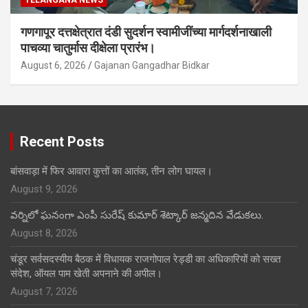
TELANGANA NEWS
गणगापूर दत्तक्षेत्रात दंडी सुदर्शन स्वामीजींच्या मार्गदर्शनाखाली
पाचव्या चातुर्मास दीक्षेला प्रारंभ।
August 6, 2026
Gajanan Gangadhar Bidkar
Recent Posts
बांसवाड़ा में फिर आवारा कुत्तों का आतंक, तीन लोग घायल।
August 9, 2026
వర్నిలో ఘనంగా ఎంపీ సురేష్ కుమార్ శెట్కార్ జన్మదిన వేడుకలు.
August 8, 2026
चंडूर सर्वसदस्यीय बैठक में विधायक राजगोपाल रेड्डी का अधिकारियों को सख्त
संदेश, ऑयल पाम खेती अपनाने की अपील।
August 7, 2026