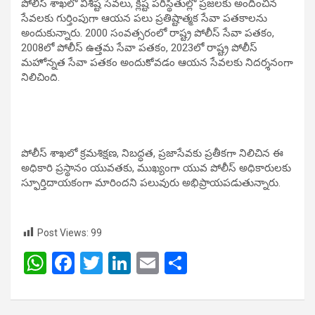
పోలీస్ శాఖలో విశిష్ట సేవలు, క్లిష్ట పరిస్థితుల్లో ప్రజలకు అందించిన
సేవలకు గుర్తింపుగా ఆయన పలు ప్రతిష్టాత్మక సేవా పతకాలను
అందుకున్నారు. 2000 సంవత్సరంలో రాష్ట్ర పోలీస్ సేవా పతకం,
2008లో పోలీస్ ఉత్తమ సేవా పతకం, 2023లో రాష్ట్ర పోలీస్
మహోన్నత సేవా పతకం అందుకోవడం ఆయన సేవలకు నిదర్శనంగా
నిలిచింది.
పోలీస్ శాఖలో క్రమశిక్షణ, నిబద్ధత, ప్రజాసేవకు ప్రతీకగా నిలిచిన ఈ
అధికారి ప్రస్థానం యువతకు, ముఖ్యంగా యువ పోలీస్ అధికారులకు
స్ఫూర్తిదాయకంగా మారిందని పలువురు అభిప్రాయపడుతున్నారు.
Post Views:
99
W
F
T
Li
E
S
h
a
wi
n
m
h
at
ce
tt
ke
ail
ar