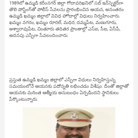
1989లో ఉమ్మడి కరీంనగర్ జిల్లా గోదావరిఖనిలో సబ్‌ ఇన్‌స్పెక్టర్‌గా
తొలి పోస్టింగ్‌తో పోలీస్ సేవలను ప్రారంభించిన ఆయన, అనంతరం
ఉమ్మడి ఖమ్మం జిల్లాలో వివిధ హోదాల్లో విధులు నిర్వహించారు.
ఖమ్మం నగరం, ఖమ్మం రూరల్, మధిర, దమ్మపేట, మణుగూరు,
అశ్వారావుపేట, చింతూరు తదితర ప్రాంతాల్లో ఎస్ఐ, సీఐ, ఏసీపీ,
అదనపు ఎస్పీగా సేవలందించారు.
ప్రస్తుత ఉమ్మడి ఖమ్మం జిల్లాలో ఎస్పీగా విధులు నిర్వహిస్తున్న
సమయంలోనే ఆయనకు పదోన్నతి లభించడం విశేషం. దీంతో జిల్లాతో
ఆయనకు మరింత ఆత్మీయ అనుబంధం ఏర్పడిందని స్థానికులు
పేర్కొంటున్నారు.