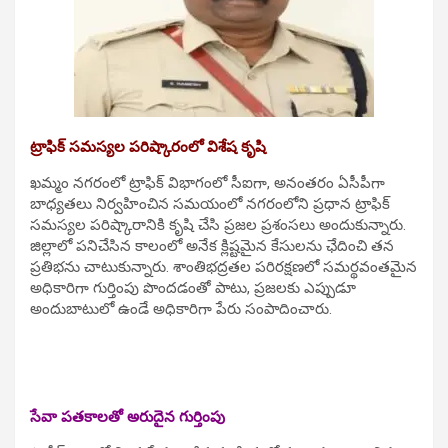
ట్రాఫిక్ సమస్యల పరిష్కారంలో విశేష కృషి
ఖమ్మం నగరంలో ట్రాఫిక్ విభాగంలో సీఐగా, అనంతరం ఏసీపీగా
బాధ్యతలు నిర్వహించిన సమయంలో నగరంలోని ప్రధాన ట్రాఫిక్
సమస్యల పరిష్కారానికి కృషి చేసి ప్రజల ప్రశంసలు అందుకున్నారు.
జిల్లాలో పనిచేసిన కాలంలో అనేక క్లిష్టమైన కేసులను ఛేదించి తన
ప్రతిభను చాటుకున్నారు. శాంతిభద్రతల పరిరక్షణలో సమర్థవంతమైన
అధికారిగా గుర్తింపు పొందడంతో పాటు, ప్రజలకు ఎప్పుడూ
అందుబాటులో ఉండే అధికారిగా పేరు సంపాదించారు.
సేవా పతకాలతో అరుదైన గుర్తింపు