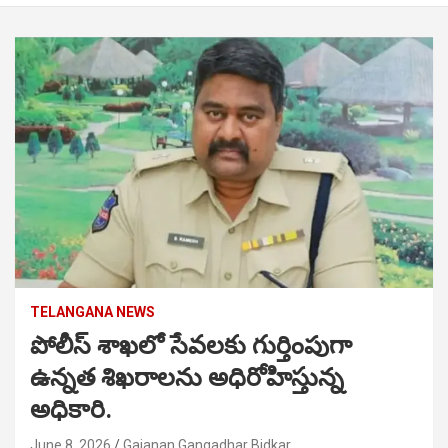
TELANGANA NEWS
పోలీస్ శాఖలో సేవలకు గుర్తింపుగా
ఉన్నత శిఖరాలను అధిరోహిస్తున్న
అధికారి.
June 8, 2026
Gajanan Gangadhar Bidkar