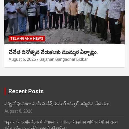
TELANGANA NEWS
చేనేత దినోత్సవ వేడుకలకు ముమ్మర ఏర్పాట్లు.
August 6, 2026
Gajanan Gangadhar Bidkar
Recent Posts
వర్నిలో ఘనంగా ఎంపీ సురేష్ కుమార్ శెట్కార్ జన్మదిన వేడుకలు.
August 8, 2026
चंडूर सर्वसदस्यीय बैठक में विधायक राजगोपाल रेड्डी का अधिकारियों को सख्त
संदेश, ऑयल पाम खेती अपनाने की अपील।