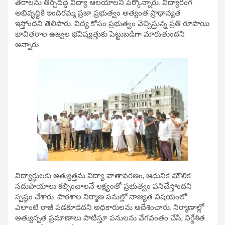
తరాలను తీర్చిదిద్దే విద్యా ఆలయాలని పేర్కొన్నారు. విద్యారంగ
అభివృద్ధికి ఇందిరమ్మ ప్రజా ప్రభుత్వం అత్యంత ప్రాధాన్యత
ఇస్తోందని తెలిపారు. విద్య కోసం ప్రభుత్వం వెచ్చిస్తున్న ప్రతి రూపాయి
భావితరాల ఉజ్వల భవిష్యత్తుకు పెట్టుబడిగా మారుతుందని
అన్నారు.
విద్యార్థులకు అత్యుత్తమ విద్యా వాతావరణం, ఆధునిక మౌలిక
సదుపాయాలు కల్పించాలనే లక్ష్యంతో ప్రభుత్వం పనిచేస్తోందని
స్పష్టం చేశారు. పాఠశాల నిర్మాణ పనుల్లో నాణ్యత విషయంలో
ఎలాంటి రాజీ పడకూడదని అధికారులను ఆదేశించారు. నిర్మాణాల్లో
అత్యున్నత ప్రమాణాలు పాటిస్తూ పనులను వేగవంతం చేసి, నిర్దేశిత