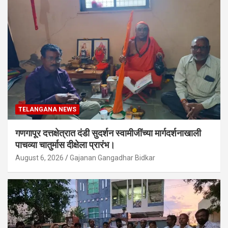
TELANGANA NEWS
गणगापूर दत्तक्षेत्रात दंडी सुदर्शन स्वामीजींच्या मार्गदर्शनाखाली
पाचव्या चातुर्मास दीक्षेला प्रारंभ।
August 6, 2026
Gajanan Gangadhar Bidkar