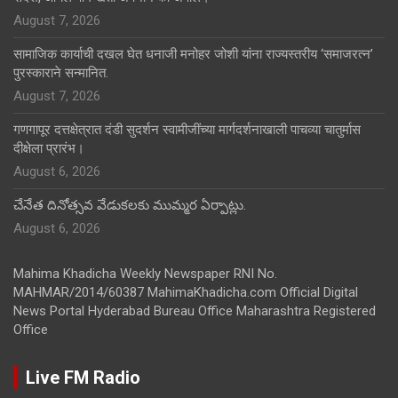
August 7, 2026
सामाजिक कार्याची दखल घेत धनाजी मनोहर जोशी यांना राज्यस्तरीय ‘समाजरत्न’
पुरस्काराने सन्मानित.
August 7, 2026
गणगापूर दत्तक्षेत्रात दंडी सुदर्शन स्वामीजींच्या मार्गदर्शनाखाली पाचव्या चातुर्मास
दीक्षेला प्रारंभ।
August 6, 2026
చేనేత దినోత్సవ వేడుకలకు ముమ్మర ఏర్పాట్లు.
August 6, 2026
Mahima Khadicha Weekly Newspaper RNI No.
MAHMAR/2014/60387 MahimaKhadicha.com Official Digital
News Portal Hyderabad Bureau Office Maharashtra Registered
Office
Live FM Radio