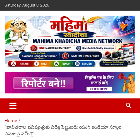
Skip
Saturday, August 8, 2026
to
content
MULIT LANGUAGE NEWS PORTAL
Mahimakhadicha
Home
“భావితరాల భవిష్యత్తుకు విద్యే పెట్టుబడి: యంగ్ ఇండియా స్కూల్
పనులపై సమీక్ష”.