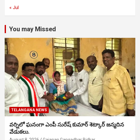
« Jul
You may Missed
TELANGANA NEWS
వర్నిలో ఘనంగా ఎంపీ సురేష్ కుమార్ శెట్కార్ జన్మదిన
వేడుకలు.
August 8, 2026
Gajanan Gangadhar Bidkar