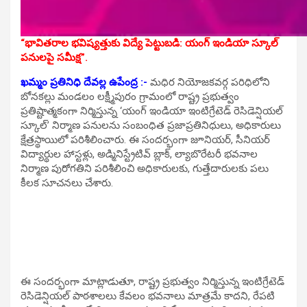
“భావితరాల భవిష్యత్తుకు విద్యే పెట్టుబడి: యంగ్ ఇండియా స్కూల్
పనులపై సమీక్ష”.
ఖమ్మం ప్రతినిధి దేవల్ల ఉపేంద్ర :-
మధిర నియోజకవర్గ పరిధిలోని
బోనకల్లు మండలం లక్ష్మీపురం గ్రామంలో రాష్ట్ర ప్రభుత్వం
ప్రతిష్టాత్మకంగా నిర్మిస్తున్న ‘యంగ్ ఇండియా ఇంటిగ్రేటెడ్ రెసిడెన్షియల్
స్కూల్’ నిర్మాణ పనులను సంబంధిత ప్రజాప్రతినిధులు, అధికారులు
క్షేత్రస్థాయిలో పరిశీలించారు. ఈ సందర్భంగా జూనియర్, సీనియర్
విద్యార్థుల హాస్టళ్లు, అడ్మినిస్ట్రేటివ్ బ్లాక్, ల్యాబొరేటరీ భవనాల
నిర్మాణ పురోగతిని పరిశీలించి అధికారులకు, గుత్తేదారులకు పలు
కీలక సూచనలు చేశారు.
ఈ సందర్భంగా మాట్లాడుతూ, రాష్ట్ర ప్రభుత్వం నిర్మిస్తున్న ఇంటిగ్రేటెడ్
రెసిడెన్షియల్ పాఠశాలలు కేవలం భవనాలు మాత్రమే కాదని, రేపటి