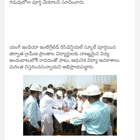
గడువులోగా పూర్తి చేయాలని సూచించారు.
యంగ్ ఇండియా ఇంటిగ్రేటెడ్ రెసిడెన్షియల్ స్కూల్ పూర్తయిన
తర్వాత గ్రామీణ ప్రాంతాల విద్యార్థులకు నాణ్యమైన విద్య
అందుబాటులోకి రావడంతో పాటు, ఆధునిక విద్యా అవకాశాలు
మరింత విస్తరించనున్నాయని అభిప్రాయపడ్డారు.