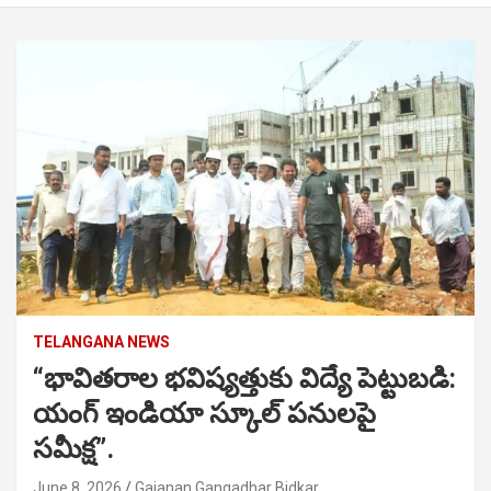
TELANGANA NEWS
“భావితరాల భవిష్యత్తుకు విద్యే పెట్టుబడి:
యంగ్ ఇండియా స్కూల్ పనులపై
సమీక్ష”.
June 8, 2026
Gajanan Gangadhar Bidkar