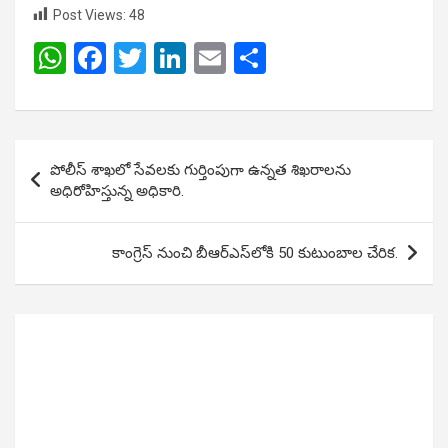
Post Views:
48
W
F
T
Li
E
S
h
a
wi
n
m
h
at
ce
tt
ke
ail
ar
s
b
er
dI
e
Post
పోలీస్ శాఖలో సేవలకు గుర్తింపుగా ఉన్నత శిఖరాలను
A
o
n
navigation
అధిరోహిస్తున్న అధికారి.
p
o
p
k
కాంగ్రెస్ నుంచి బీఆర్ఎస్‌లోకి 50 కుటుంబాల చేరిక.