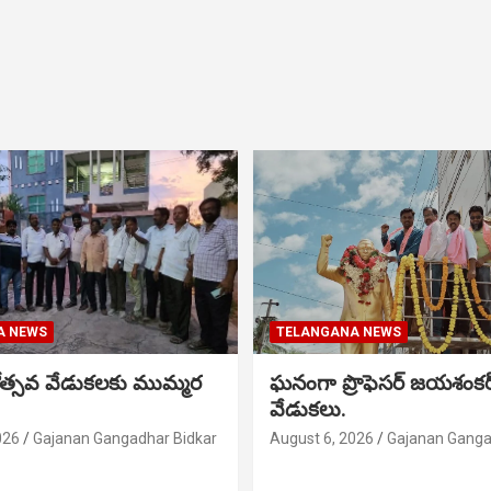
A NEWS
TELANGANA NEWS
నోత్సవ వేడుకలకు ముమ్మర
ఘనంగా ప్రొఫెసర్ జయశంక
వేడుకలు.
026
Gajanan Gangadhar Bidkar
August 6, 2026
Gajanan Ganga