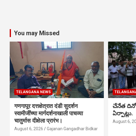
You may Missed
TELANGANA NEWS
TELANGAN
गणगापूर दत्तक्षेत्रात दंडी सुदर्शन
చేనేత ది
स्वामीजींच्या मार्गदर्शनाखाली पाचव्या
ఏర్పాట్లు.
चातुर्मास दीक्षेला प्रारंभ।
August 6, 2
August 6, 2026
Gajanan Gangadhar Bidkar