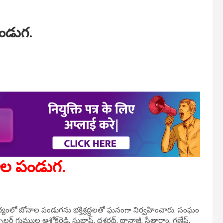
పండుగ.
ోనాల పండుగ.
్యంలో బోనాల పండుగను భక్తిశ్రద్ధలతో ఘనంగా నిర్వహించారు. సంఘం
ిలర్ గుమ్ముల అశోక్‌రెడ్డి, సుభాష్, దశరథ్, థానాజీ, సీతారాం, గణేష్,