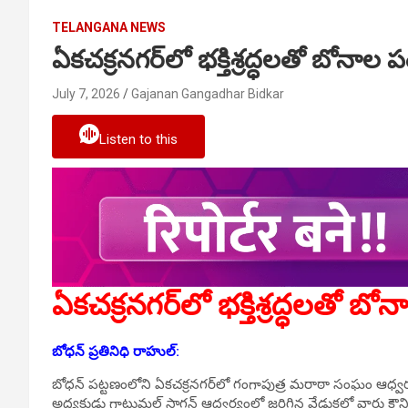
TELANGANA NEWS
ఏకచక్రనగర్‌లో భక్తిశ్రద్ధలతో బోనాల 
July 7, 2026
Gajanan Gangadhar Bidkar
Listen to this
ఏకచక్రనగర్‌లో భక్తిశ్రద్ధలతో బ
బోధన్ ప్రతినిధి రాహుల్‌:
బోధన్ పట్టణంలోని ఏకచక్రనగర్‌లో గంగాపుత్ర మరాఠా సంఘం ఆధ్వర
అధ్యక్షుడు గాటుమల్ సాగన్ ఆధ్వర్యంలో జరిగిన వేడుకల్లో వార్డు కౌన్స