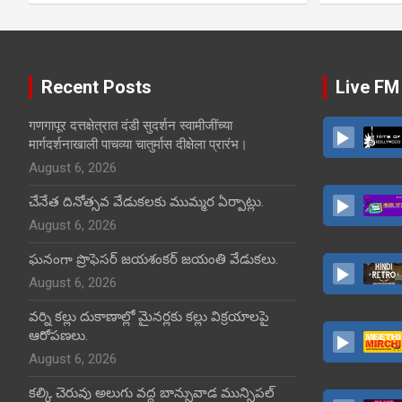
Recent Posts
Live FM
गणगापूर दत्तक्षेत्रात दंडी सुदर्शन स्वामीजींच्या
मार्गदर्शनाखाली पाचव्या चातुर्मास दीक्षेला प्रारंभ।
August 6, 2026
చేనేత దినోత్సవ వేడుకలకు ముమ్మర ఏర్పాట్లు.
August 6, 2026
ఘనంగా ప్రొఫెసర్ జయశంకర్ జయంతి వేడుకలు.
August 6, 2026
వర్ని కల్లు దుకాణాల్లో మైనర్లకు కల్లు విక్రయాలపై
ఆరోపణలు.
August 6, 2026
కల్కి చెరువు అలుగు వద్ద బాన్సువాడ మున్సిపల్