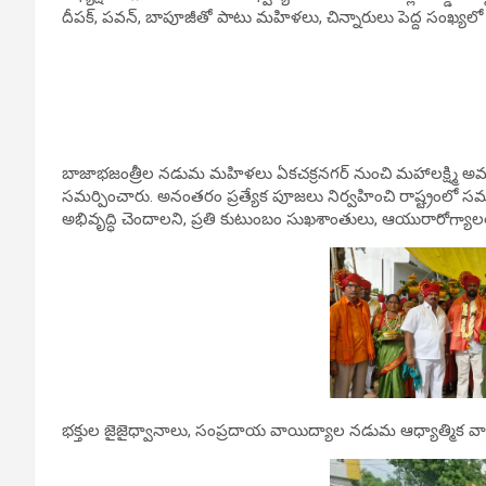
దీపక్, పవన్, బాపూజీతో పాటు మహిళలు, చిన్నారులు పెద్ద సంఖ్యలో పా
బాజాభజంత్రీల నడుమ మహిళలు ఏకచక్రనగర్ నుంచి మహాలక్ష్మి అమ్
సమర్పించారు. అనంతరం ప్రత్యేక పూజలు నిర్వహించి రాష్ట్రంలో సమ
అభివృద్ధి చెందాలని, ప్రతి కుటుంబం సుఖశాంతులు, ఆయురారోగ్యాలతో
భక్తుల జైజైధ్వానాలు, సంప్రదాయ వాయిద్యాల నడుమ ఆధ్యాత్మి