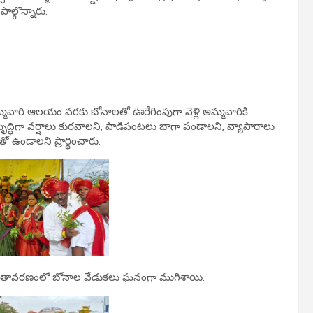
ల్గొన్నారు.
మవారి ఆలయం వరకు బోనాలతో ఊరేగింపుగా వెళ్లి అమ్మవారికి
ృద్ధిగా వర్షాలు కురవాలని, పాడిపంటలు బాగా పండాలని, వ్యాపారాలు
 ఉండాలని ప్రార్థించారు.
క వాతావరణంలో బోనాల వేడుకలు ఘనంగా ముగిశాయి.