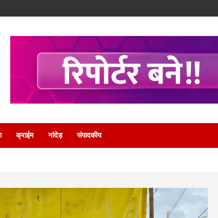
ा
क्राईम
नांदेड़
संपादकीय