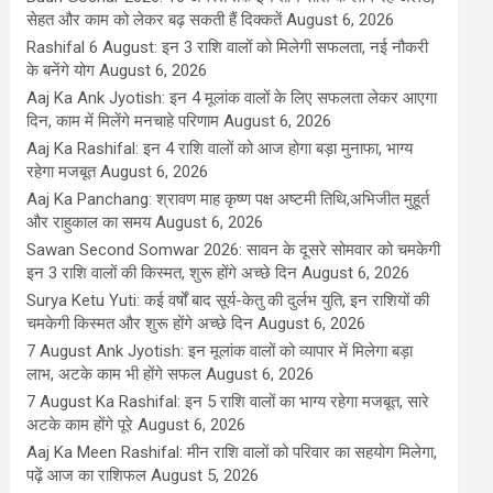
सेहत और काम को लेकर बढ़ सकती हैं दिक्कतें
August 6, 2026
Rashifal 6 August: इन 3 राशि वालों को मिलेगी सफलता, नई नौकरी
के बनेंगे योग
August 6, 2026
Aaj Ka Ank Jyotish: इन 4 मूलांक वालों के लिए सफलता लेकर आएगा
दिन, काम में मिलेंगे मनचाहे परिणाम
August 6, 2026
Aaj Ka Rashifal: इन 4 राशि वालों को आज होगा बड़ा मुनाफा, भाग्य
रहेगा मजबूत
August 6, 2026
Aaj Ka Panchang: श्रावण माह कृष्ण पक्ष अष्टमी तिथि,अभिजीत मुहूर्त
और राहुकाल का समय
August 6, 2026
Sawan Second Somwar 2026: सावन के दूसरे सोमवार को चमकेगी
इन 3 राशि वालों की किस्मत, शुरू होंगे अच्छे दिन
August 6, 2026
Surya Ketu Yuti: कई वर्षों बाद सूर्य-केतु की दुर्लभ युति, इन राशियों की
चमकेगी किस्मत और शुरू होंगे अच्छे दिन
August 6, 2026
7 August Ank Jyotish: इन मूलांक वालों को व्यापार में मिलेगा बड़ा
लाभ, अटके काम भी होंगे सफल
August 6, 2026
7 August Ka Rashifal: इन 5 राशि वालों का भाग्य रहेगा मजबूत, सारे
अटके काम होंगे पूरे
August 6, 2026
Aaj Ka Meen Rashifal: मीन राशि वालों को परिवार का सहयोग मिलेगा,
पढ़ें आज का राशिफल
August 5, 2026