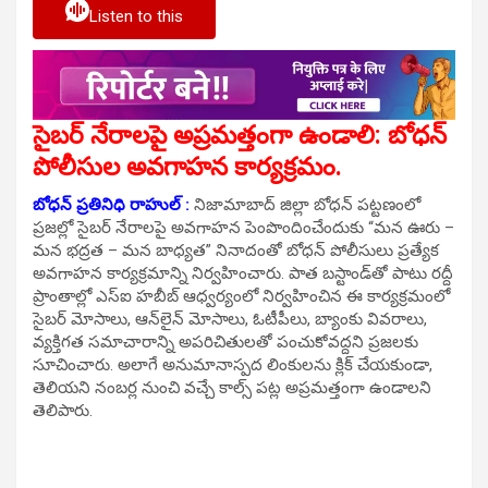
Listen to this
సైబర్ నేరాలపై అప్రమత్తంగా ఉండాలి: బోధన్
పోలీసుల అవగాహన కార్యక్రమం.
బోధన్ ప్రతినిధి రాహుల్‌ :
నిజామాబాద్ జిల్లా బోధన్ పట్టణంలో
ప్రజల్లో సైబర్ నేరాలపై అవగాహన పెంపొందించేందుకు “మన ఊరు –
మన భద్రత – మన బాధ్యత” నినాదంతో బోధన్ పోలీసులు ప్రత్యేక
అవగాహన కార్యక్రమాన్ని నిర్వహించారు. పాత బస్టాండ్‌తో పాటు రద్దీ
ప్రాంతాల్లో ఎస్‌ఐ హబీబ్ ఆధ్వర్యంలో నిర్వహించిన ఈ కార్యక్రమంలో
సైబర్ మోసాలు, ఆన్‌లైన్ మోసాలు, ఓటీపీలు, బ్యాంకు వివరాలు,
వ్యక్తిగత సమాచారాన్ని అపరిచితులతో పంచుకోవద్దని ప్రజలకు
సూచించారు. అలాగే అనుమానాస్పద లింకులను క్లిక్ చేయకుండా,
తెలియని నంబర్ల నుంచి వచ్చే కాల్స్ పట్ల అప్రమత్తంగా ఉండాలని
తెలిపారు.