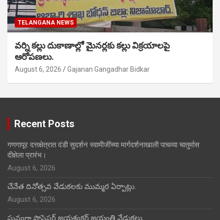
TELANGANA NEWS
వర్ని కల్లు దుకాణాల్లో మైనర్లకు కల్లు విక్రయాలపై
ఆరోపణలు.
August 6, 2026
Gajanan Gangadhar Bidkar
Recent Posts
गणगापूर दत्तक्षेत्रात दंडी सुदर्शन स्वामीजींच्या मार्गदर्शनाखाली पाचव्या चातुर्मास
दीक्षेला प्रारंभ।
August 6, 2026
చేనేత దినోత్సవ వేడుకలకు ముమ్మర ఏర్పాట్లు.
August 6, 2026
ఘనంగా ప్రొఫెసర్ జయశంకర్ జయంతి వేడుకలు.