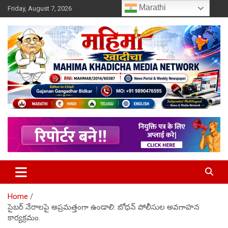
Skip
Marathi
Friday, August 7, 2026
to
content
MULIT LANGUAGE NEWS PORTAL
Mahimakhadicha
Home
సైబర్ నేరాలపై అప్రమత్తంగా ఉండాలి: బోధన్ పోలీసుల అవగాహన
కార్యక్రమం.