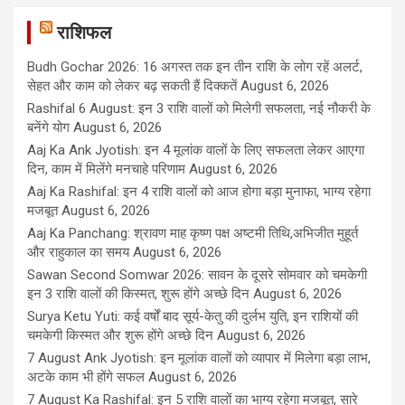
राशिफल
Budh Gochar 2026: 16 अगस्त तक इन तीन राशि के लोग रहें अलर्ट,
सेहत और काम को लेकर बढ़ सकती हैं दिक्कतें
August 6, 2026
Rashifal 6 August: इन 3 राशि वालों को मिलेगी सफलता, नई नौकरी के
बनेंगे योग
August 6, 2026
Aaj Ka Ank Jyotish: इन 4 मूलांक वालों के लिए सफलता लेकर आएगा
दिन, काम में मिलेंगे मनचाहे परिणाम
August 6, 2026
Aaj Ka Rashifal: इन 4 राशि वालों को आज होगा बड़ा मुनाफा, भाग्य रहेगा
मजबूत
August 6, 2026
Aaj Ka Panchang: श्रावण माह कृष्ण पक्ष अष्टमी तिथि,अभिजीत मुहूर्त
और राहुकाल का समय
August 6, 2026
Sawan Second Somwar 2026: सावन के दूसरे सोमवार को चमकेगी
इन 3 राशि वालों की किस्मत, शुरू होंगे अच्छे दिन
August 6, 2026
Surya Ketu Yuti: कई वर्षों बाद सूर्य-केतु की दुर्लभ युति, इन राशियों की
चमकेगी किस्मत और शुरू होंगे अच्छे दिन
August 6, 2026
7 August Ank Jyotish: इन मूलांक वालों को व्यापार में मिलेगा बड़ा लाभ,
अटके काम भी होंगे सफल
August 6, 2026
7 August Ka Rashifal: इन 5 राशि वालों का भाग्य रहेगा मजबूत, सारे