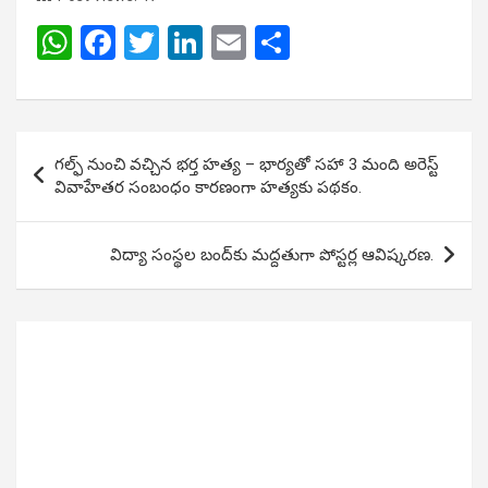
W
F
T
Li
E
S
h
a
wi
n
m
h
at
ce
tt
ke
ail
ar
s
b
er
dI
e
Post
గల్ఫ్ నుంచి వచ్చిన భర్త హత్య – భార్యతో సహా 3 మంది అరెస్ట్
A
o
n
navigation
వివాహేతర సంబంధం కారణంగా హత్యకు పథకం.
p
o
p
k
విద్యా సంస్థల బంద్‌కు మద్దతుగా పోస్టర్ల ఆవిష్కరణ.