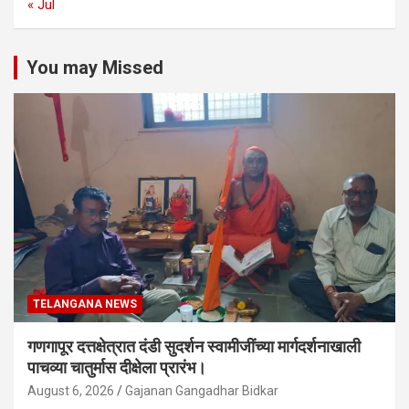
« Jul
You may Missed
TELANGANA NEWS
गणगापूर दत्तक्षेत्रात दंडी सुदर्शन स्वामीजींच्या मार्गदर्शनाखाली
पाचव्या चातुर्मास दीक्षेला प्रारंभ।
August 6, 2026
Gajanan Gangadhar Bidkar