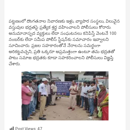
పట్టణంలో దొంగతనాల నివారణకు ఇళ్లు, వ్యాపార సంస్థలు, విలువైన
వస్తువుల భద్రతపై ప్రత్యేక శ్రద్ధ వహించాలని పోలీసులు కోరారు.
అనుమానాస్పద వ్యక్తులు లేదా సంఘటనలు కనిపిస్తే వెంటనే 100
నంబర్‌కు లేదా సమీప పోలీస్ స్టేషన్‌కు సమాచారం ఇవ్వాలని
సూచించారు. ప్రజల సహకారంతోనే నేరాలను సమర్థంగా
అరికట్టవచ్చని, ప్రతి ఒక్కరూ అప్రమత్తంగా ఉంటూ తమ భద్రతతో
పాటు సమాజ భద్రతకు కూడా సహకరించాలని పోలీసులు విజ్ఞప్తి
చేశారు.
Post Views:
47