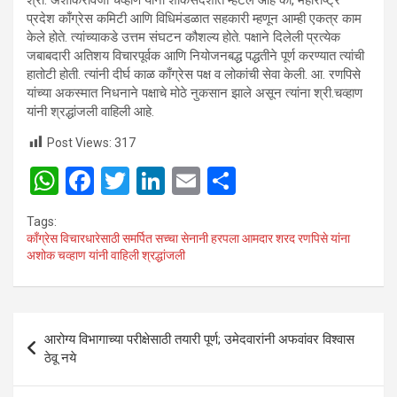
प्रदेश काँग्रेस कमिटी आणि विधिमंडळात सहकारी म्हणून आम्ही एकत्र काम
केले होते. त्यांच्याकडे उत्तम संघटन कौशल्य होते. पक्षाने दिलेली प्रत्येक
जबाबदारी अतिशय विचारपूर्वक आणि नियोजनबद्ध पद्धतीने पूर्ण करण्यात त्यांची
हातोटी होती. त्यांनी दीर्घ काळ काँग्रेस पक्ष व लोकांची सेवा केली. आ. रणपिसे
यांच्या अकस्मात निधनाने पक्षाचे मोठे नुकसान झाले असून त्यांना श्री.चव्हाण
यांनी श्रद्धांजली वाहिली आहे.
Post Views:
317
W
F
T
Li
E
S
h
a
wi
n
m
h
Tags:
at
ce
tt
ke
ail
ar
काँग्रेस विचारधारेसाठी समर्पित सच्चा सेनानी हरपला आमदार शरद रणपिसे यांना
अशोक चव्हाण यांनी वाहिली श्रद्धांजली
s
b
er
dI
e
A
o
n
p
o
Post
आरोग्य विभागाच्या परीक्षेसाठी तयारी पूर्ण; उमेदवारांनी अफवांवर विश्वास
p
k
navigation
ठेवू नये