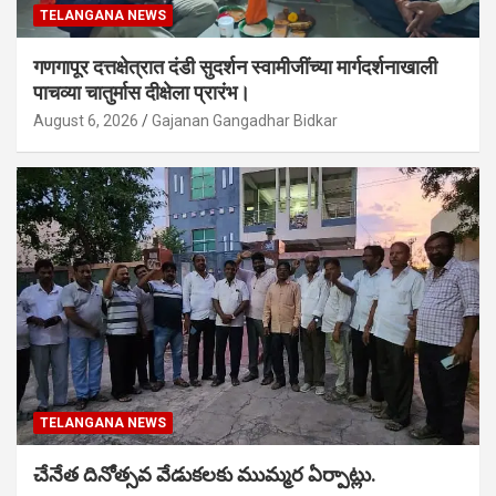
TELANGANA NEWS
गणगापूर दत्तक्षेत्रात दंडी सुदर्शन स्वामीजींच्या मार्गदर्शनाखाली
पाचव्या चातुर्मास दीक्षेला प्रारंभ।
August 6, 2026
Gajanan Gangadhar Bidkar
TELANGANA NEWS
చేనేత దినోత్సవ వేడుకలకు ముమ్మర ఏర్పాట్లు.