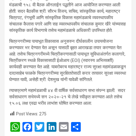
मंडळाची १५८ वी बैठक ऑनलाईन पद्धतीने आज आयोजित करण्यात आली
होती. सदर बैठकीस श्री. सौरभ विजय, सचिव, सांस्कृतिक कार्य, महाराष्ट्र
चित्रपट, रंगभूमी आणि सांस्कृतिक विकास महामंडळाचे व्यवस्थापकीय
संचालक कैलास पगारे आणि सह व्यवस्थापकीय संचालक कुमार खैरे यांच्यासह
सांस्कृतिक कार्य विभागाचे तसेच महामंडळाचे अधिकारी उपस्थित होते.
चित्रनगरीच्या पायाभूत विकासास अनुसरुन दीर्घकालीन उपाययोजना
करण्यावर भर देण्यात येत असून यासाठी बृहत आराखडा तयार करण्यात येत
आहे. तसेच चित्रनगरीमध्ये चित्रीकरणासाठी पायाभूत सुविधाअंतर्गत कलागारे,
चित्रीकरण स्थळे विकासासाठी ईओआय (EOI) (स्वारस्य अभिव्यक्ती)
कार्यवाही करण्यात येत आहे. याबरोबरच महाराष्ट्र राज्य सुरक्षा महामंडळाकडून
दादासाहेब फाळके चित्रनगरीच्या सुरक्षिततेसाठी करार तत्वावर सुरक्षा व्यवस्था
घेण्यात यावी, असेही श्री. देशमुख यांनी यावेळी सांगितले.
​त्याचप्रमाणे महामंडळाची ४४ वी वार्षिक सर्वसाधारण सभा संपन्न झाली. सदर
सर्वसाधारण सभेमध्ये सन २०२०-२१ चे लेखे स्वीकृत करण्यात आले तसेच
९५.०६ लक्ष एवढा भरीव लाभांश घोषित करण्यात आला.
Post Views:
275
W
F
T
Li
E
S