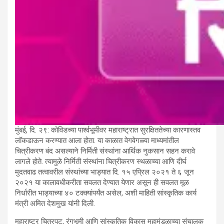
मुंबई, दि. २९: कोविडच्या पार्श्वभूमीवर महाराष्ट्रात सुरक्षिततेच्या कारणास्तव
लॉकडाऊन करण्यात आला होता. या काळात वेगवेगळ्या माध्यमांतील
चित्रीकरण बंद असल्याने निर्मिती संस्थांना आर्थिक नुकसान सहन करावे
लागले होते. त्यामुळे निर्मिती संस्थांना चित्रीकरण स्थळाच्या आणि दीर्घ
मुदतवाढ तत्वावरील संस्थांच्या भाड्यात दि. १५ एप्रिल २०२१ ते ६ जून
२०२१ या कालावधीकरीता सवलत देण्यात येणार असून ही सवलत मूळ
निर्धारीत भाड्याच्या ४० टक्क्यांपर्यंत असेल, अशी माहिती सांस्कृतिक कार्य
मंत्री अमित देशमुख यांनी दिली.
महाराष्ट्र चित्रपट, रंगभूमी आणि सांस्कृतिक विकास महामंडळाच्या संचालक