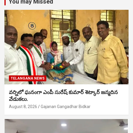
You may Missed
TELANGANA NEWS
వర్నిలో ఘనంగా ఎంపీ సురేష్ కుమార్ శెట్కార్ జన్మదిన
వేడుకలు.
August 8, 2026
Gajanan Gangadhar Bidkar