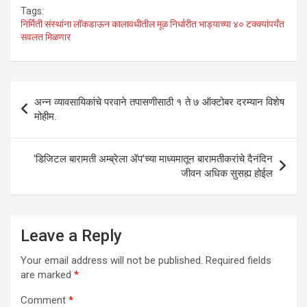
h
a
wi
n
m
h
Tags:
at
ce
tt
ke
ail
ar
निर्मिती संस्थांना लॉकडाऊन कालावधीतील मूळ निर्धारीत भाड्याच्या ४० टक्क्यांपर्यंत
सवलत मिळणार
s
b
er
dI
e
A
o
n
p
o
Post
अन्न व्यावसायिकांचे परवाने तपासणीसाठी १ ते ७ ऑक्टोबर दरम्यान विशेष
p
k
navigation
मोहीम.
‘डिजिटल बारामती अम्ब्रेला ॲप’च्या माध्यमातून बारामतीकरांचे दैनंदिन
जीवन अधिक सुसह्य होईल
Leave a Reply
Your email address will not be published.
Required fields
are marked
*
Comment
*