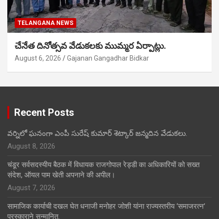
TELANGANA NEWS
చేనేత దినోత్సవ వేడుకలకు ముమ్మర ఏర్పాట్లు.
August 6, 2026
Gajanan Gangadhar Bidkar
Recent Posts
వర్నిలో ఘనంగా ఎంపీ సురేష్ కుమార్ శెట్కార్ జన్మదిన వేడుకలు.
August 8, 2026
चंडूर सर्वसदस्यीय बैठक में विधायक राजगोपाल रेड्डी का अधिकारियों को सख्त
संदेश, ऑयल पाम खेती अपनाने की अपील।
August 7, 2026
सामाजिक कार्याची दखल घेत धनाजी मनोहर जोशी यांना राज्यस्तरीय ‘समाजरत्न’
पुरस्काराने सन्मानित.