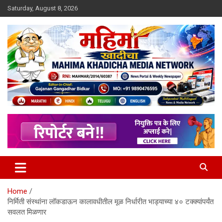
Skip
Saturday, August 8, 2026
to
content
MULIT LANGUAGE NEWS PORTAL
Mahimakhadicha
Home
निर्मिती संस्थांना लॉकडाऊन कालावधीतील मूळ निर्धारीत भाड्याच्या ४० टक्क्यांपर्यंत
सवलत मिळणार