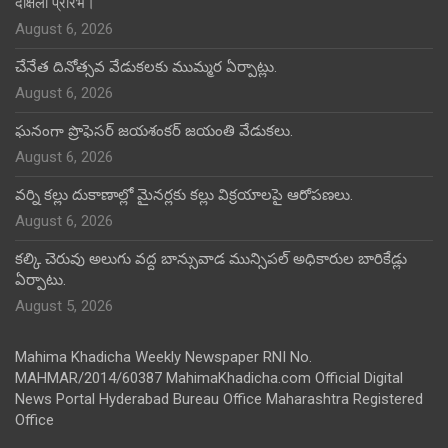
दीक्षेला प्रारंभ।
August 6, 2026
చేనేత దినోత్సవ వేడుకలకు ముమ్మర ఏర్పాట్లు.
August 6, 2026
ఘనంగా ప్రొఫెసర్ జయశంకర్ జయంతి వేడుకలు.
August 6, 2026
వర్ని కల్లు దుకాణాల్లో మైనర్లకు కల్లు విక్రయాలపై ఆరోపణలు.
August 6, 2026
కల్కి చెరువు అలుగు వద్ద బాన్సువాడ మున్సిపల్ అధికారుల బారికేడ్లు
ఏర్పాటు.
August 5, 2026
Mahima Khadicha Weekly Newspaper RNI No.
MAHMAR/2014/60387 MahimaKhadicha.com Official Digital
News Portal Hyderabad Bureau Office Maharashtra Registered
Office