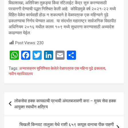
विद्याशाखा, अतिरिक्त तुकड्या किंवा सॅटेलाईट केंद्र सुरु करण्यासाठी
परवानगी देण्याची पद्धत निश्चित केली आहे. कोविडमुळे वर्ष २०२१-२२ मध्ये
विहित वेळेत कार्यवाही होऊ न शकल्याने हे वेळापत्रक एक महिन्याने पुढे
ढकलण्याचा निर्णय घेण्यात आला. या संदर्भात महाराष्ट्र सार्वजनिक विद्यापीठ
अधिनियम २०१६ मधील कलम १०९ मध्ये सुधारणा करण्यासाठी अध्यादेश
काढण्यात येईल.
Post Views:
230
W
F
T
Li
E
S
h
a
wi
n
m
h
Tags:
अभ्यासक्रम सुनिश्चित केलेले वेळापत्रक एक महिना पुढे ढकलला
,
at
ce
tt
ke
ail
ar
नवीन महाविद्यालय
s
b
er
dI
e
A
o
n
Post
p
o
लोकसेवा हक्क कायद्याची प्रभावी अंमलबजावणी करा – मुख्य सेवा हक्क
navigation
आयुक्त स्वाधीन क्षत्रिय
p
k
चिखली किनवट तालुका येथे राशी ६५९ कापूस वानाचा पीक पाहणी