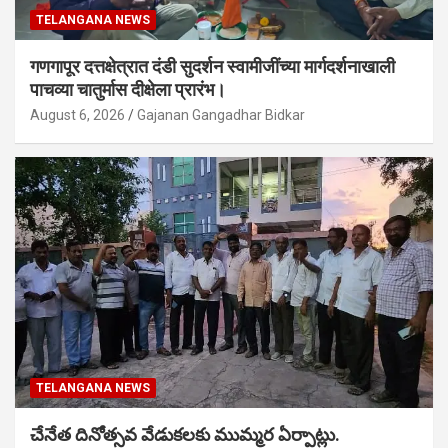
TELANGANA NEWS
गणगापूर दत्तक्षेत्रात दंडी सुदर्शन स्वामीजींच्या मार्गदर्शनाखाली
पाचव्या चातुर्मास दीक्षेला प्रारंभ।
August 6, 2026
Gajanan Gangadhar Bidkar
TELANGANA NEWS
చేనేత దినోత్సవ వేడుకలకు ముమ్మర ఏర్పాట్లు.