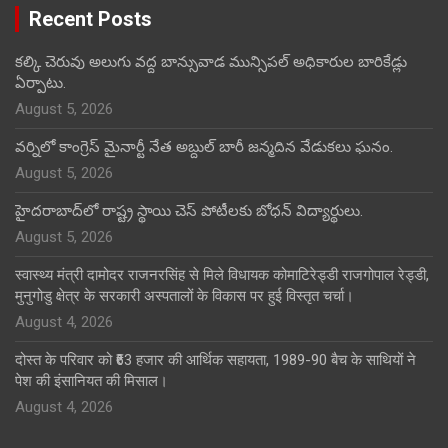
Recent Posts
కల్కి చెరువు అలుగు వద్ద బాన్సువాడ మున్సిపల్ అధికారుల బారికేడ్లు
ఏర్పాటు.
August 5, 2026
వర్నిలో కాంగ్రెస్ మైనార్టీ నేత అబ్దుల్ బారీ జన్మదిన వేడుకలు ఘనం.
August 5, 2026
హైదరాబాద్‌లో రాష్ట్ర స్థాయి చెస్ పోటీలకు బోధన్ విద్యార్థులు.
August 5, 2026
स्वास्थ्य मंत्री दामोदर राजनरसिंह से मिले विधायक कोमाटिरेड्डी राजगोपाल रेड्डी,
मुनुगोडु क्षेत्र के सरकारी अस्पतालों के विकास पर हुई विस्तृत चर्चा।
August 4, 2026
दोस्त के परिवार को ₹63 हजार की आर्थिक सहायता, 1989-90 बैच के साथियों ने
पेश की इंसानियत की मिसाल।
August 4, 2026