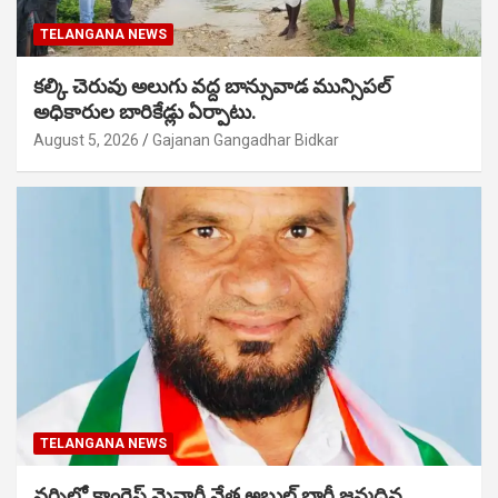
TELANGANA NEWS
కల్కి చెరువు అలుగు వద్ద బాన్సువాడ మున్సిపల్
అధికారుల బారికేడ్లు ఏర్పాటు.
August 5, 2026
Gajanan Gangadhar Bidkar
TELANGANA NEWS
వర్నిలో కాంగ్రెస్ మైనార్టీ నేత అబ్దుల్ బారీ జన్మదిన