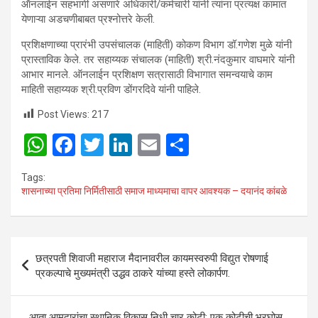
ऑनलाईन सहभागी असणारे अधिकारी/कर्मचारी यांनी त्यांना प्रत्यक्ष कामात
येणाऱ्या अडचणीबाबत प्रश्नोत्तरे केली.
प्रशिक्षणाच्या प्रारंभी उपसंचालक (माहिती) कोकण विभाग डॉ.गणेश मुळे यांनी
प्रास्ताविक केले. तर सहाय्यक संचालक (माहिती) श्री.नंदकुमार वाघमारे यांनी
आभार मानले. ऑनलाईन प्रशिक्षण सत्रासाठी विभागात समन्वयाचे काम
माहिती सहाय्यक श्री.प्रविण डोंगरदिवे यांनी पाहिले.
Post Views:
217
W
F
T
Li
E
S
h
a
wi
n
m
h
Tags:
at
ce
tt
ke
ail
ar
शासनाच्या प्रतिमा निर्मितीसाठी समाज माध्यमाचा वापर आवश्यक – दयानंद कांबळे
s
b
er
dI
e
A
o
n
Post
p
o
छत्रपती शिवाजी महाराज मैदानावरील कायमस्वरुपी विद्युत रोषणाई
navigation
प्रकल्पाचे मुख्यमंत्री उद्धव ठाकरे यांच्या हस्ते लोकार्पण.
p
k
आता आमदारांचा स्थानिक विकास निधी चार कोटी; एक कोटीची भरघोस