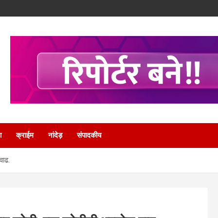
ा
क्राईम
नांदेड़
संपादकीय
वाढ.