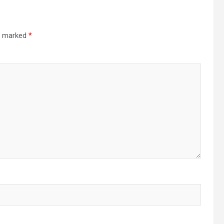
re marked
*