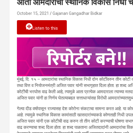
आता आमदारांचा स्थानिक विकास निधी च
October 15, 2021
Gajanan Gangadhar Bidkar
Listen to this
मुंबई, दि. १५ – आमदारांचा स्थानिक विकास निधी दोन कोटींवरुन तीन कोटी कर
तथा वित्त व नियोजनमंत्री अजित पवार यांनी सभागृहात दिला होता. हा शब्
कोटींची भरघोस वाढ केली आहे, त्यामुळे आता प्रत्येक आमदाराला त्याच्या मतदा
अजित पवार यांनी हा निर्णय घेतल्याबद्दल सत्ताधाऱ्यांसह विरोधी आमदारांच्यातसुध्
गेल्या दीड वर्षापासून राज्यासह देश कोरोना संकटाचा सामना करत आहे. या कोर
आहे. त्यामुळे स्थानिक विकास कामांसाठी खासदारांच्याकडे कोणताही निधी उपलब
अजित पवार यांनी एक कोटीची वाढ करुन तो तीन कोटी करण्याची घोषणा सभागृ
वाढ करण्याचा शब्द दिला होता. हा शब्द पाळताना अजितदादांनी आमदारांचा वि