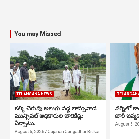
You may Missed
TELANGANA NEWS
TELANGAN
కల్కి చెరువు అలుగు వద్ద బాన్సువాడ
వర్నిలో కాం
మున్సిపల్ అధికారుల బారికేడ్లు
బారీ జన్
ఏర్పాటు.
August 5, 2
August 5, 2026
Gajanan Gangadhar Bidkar