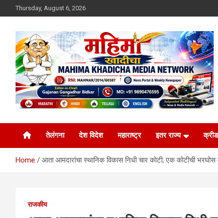
Skip
Thursday, August 6, 2026
to
content
MULIT LANGUAGE NEWS PORTAL
Mahimakhadicha
तेलंगना
देश विदेश
महाराष्ट्र
इतर राज्य
क्रीड
Home
आता आमदारांचा स्थानिक विकास निधी चार कोटी; एक कोटीची भरघोस 
राजकीय