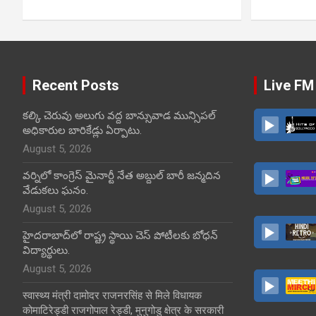
Recent Posts
Live FM
కల్కి చెరువు అలుగు వద్ద బాన్సువాడ మున్సిపల్
అధికారుల బారికేడ్లు ఏర్పాటు.
August 5, 2026
వర్నిలో కాంగ్రెస్ మైనార్టీ నేత అబ్దుల్ బారీ జన్మదిన
వేడుకలు ఘనం.
August 5, 2026
హైదరాబాద్‌లో రాష్ట్ర స్థాయి చెస్ పోటీలకు బోధన్
విద్యార్థులు.
August 5, 2026
स्वास्थ्य मंत्री दामोदर राजनरसिंह से मिले विधायक
कोमाटिरेड्डी राजगोपाल रेड्डी, मुनुगोडु क्षेत्र के सरकारी