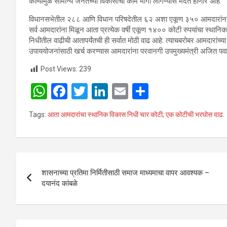
केल्यामुळे सामान्य जनतेच्या विकासांची कामे मार्गी लागण्यास मदत होणार आहे.
विधानसभेतील २८८ आणि विधान परिषदेतील ६२ अशा एकूण ३५० आमदारांना ३५०
सर्व आमदारांना मिळून आता प्रत्येक वर्षी एकूण १४०० कोटी रुपयांचा स्थानि
निधीतील वाढीची आतापर्यंतची ही सर्वात मोठी वाढ आहे. त्याचबरोबर आमदारांच्
उपाययोजनांसाठी खर्च करण्यास आमदारांना परवानगी उपमुख्यमंत्री अजित पवार
Post Views:
239
W
F
T
Li
E
S
h
a
wi
n
m
h
Tags:
आता आमदारांचा स्थानिक विकास निधी चार कोटी; एक कोटीची भरघोस वाढ.
at
ce
tt
ke
ail
ar
s
b
er
dI
e
A
o
n
Post
p
o
शासनाच्या प्रतिमा निर्मितीसाठी समाज माध्यमाचा वापर आवश्यक –
navigation
दयानंद कांबळे
p
k