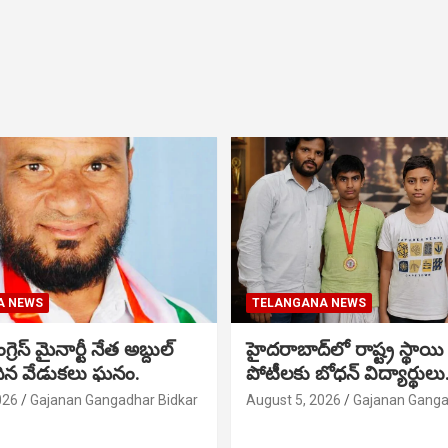
A NEWS
TELANGANA NEWS
గ్రెస్ మైనార్టీ నేత అబ్దుల్
హైదరాబాద్‌లో రాష్ట్ర స్థాయి 
మదిన వేడుకలు ఘనం.
పోటీలకు బోధన్ విద్యార్థులు
026
Gajanan Gangadhar Bidkar
August 5, 2026
Gajanan Ganga