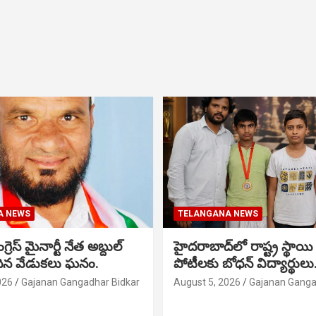
A NEWS
TELANGANA NEWS
గ్రెస్ మైనార్టీ నేత అబ్దుల్
హైదరాబాద్‌లో రాష్ట్ర స్థాయి 
మదిన వేడుకలు ఘనం.
పోటీలకు బోధన్ విద్యార్థులు
026
Gajanan Gangadhar Bidkar
August 5, 2026
Gajanan Ganga