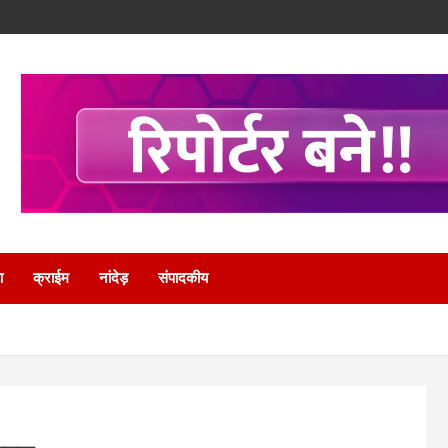
ा
क्राईम
नांदेड़
संपादकीय