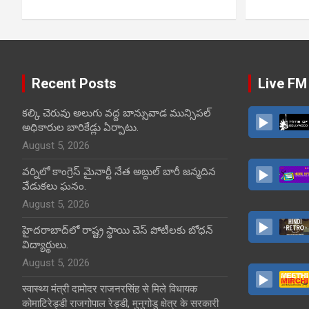
Recent Posts
Live FM
కల్కి చెరువు అలుగు వద్ద బాన్సువాడ మున్సిపల్
అధికారుల బారికేడ్లు ఏర్పాటు.
August 5, 2026
వర్నిలో కాంగ్రెస్ మైనార్టీ నేత అబ్దుల్ బారీ జన్మదిన
వేడుకలు ఘనం.
August 5, 2026
హైదరాబాద్‌లో రాష్ట్ర స్థాయి చెస్ పోటీలకు బోధన్
విద్యార్థులు.
August 5, 2026
स्वास्थ्य मंत्री दामोदर राजनरसिंह से मिले विधायक
कोमाटिरेड्डी राजगोपाल रेड्डी, मुनुगोडु क्षेत्र के सरकारी