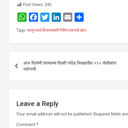
Post Views:
240
W
F
T
Li
E
S
h
a
wi
n
m
h
Tags:
मदनूर मध्ये विजयादशमी निमित्त रावनाचे दहन.
at
ce
tt
ke
ail
ar
s
b
er
dI
e
A
o
n
Post
p
o
आज त्रिवेणी संगमाच्या दिवशी नांदेड जिल्ह्यातील १९० पोलीसांना
navigation
पदोन्नती.
p
k
Leave a Reply
Your email address will not be published.
Required fields a
Comment
*