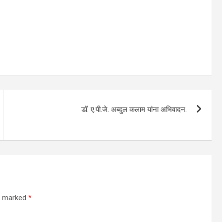
डॉ. ए.पी.जे. अब्दुल कलाम यांना अभिवादन.
re marked
*