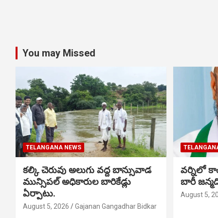
You may Missed
TELANGANA NEWS
TELANGAN
కల్కి చెరువు అలుగు వద్ద బాన్సువాడ
వర్నిలో కాం
మున్సిపల్ అధికారుల బారికేడ్లు
బారీ జన్
ఏర్పాటు.
August 5, 2
August 5, 2026
Gajanan Gangadhar Bidkar