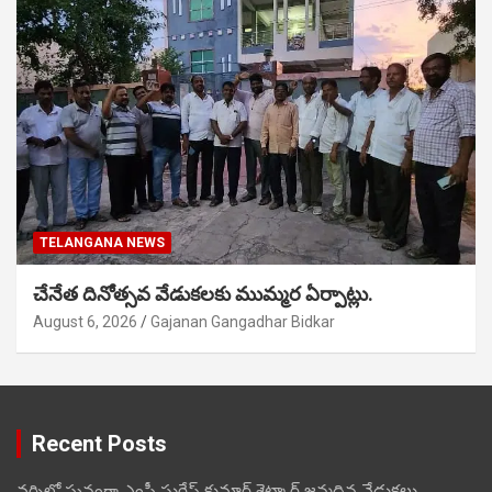
TELANGANA NEWS
చేనేత దినోత్సవ వేడుకలకు ముమ్మర ఏర్పాట్లు.
August 6, 2026
Gajanan Gangadhar Bidkar
Recent Posts
వర్నిలో ఘనంగా ఎంపీ సురేష్ కుమార్ శెట్కార్ జన్మదిన వేడుకలు.