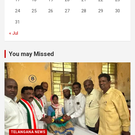
24
25
26
27
28
29
30
31
« Jul
You may Missed
TELANGANA NEWS