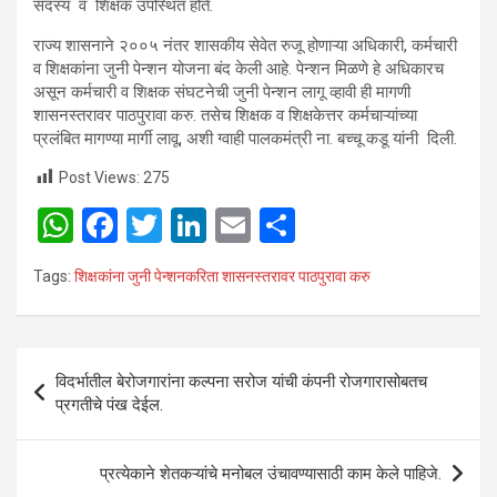
सदस्य व शिक्षक उपस्थित होते.
राज्य शासनाने २००५ नंतर शासकीय सेवेत रुजू होणाऱ्या अधिकारी, कर्मचारी
व शिक्षकांना जुनी पेन्शन योजना बंद केली आहे. पेन्शन मिळणे हे अधिकारच
असून कर्मचारी व शिक्षक संघटनेची जुनी पेन्शन लागू व्हावी ही मागणी
शासनस्तरावर पाठपुरावा करु. तसेच शिक्षक व शिक्षकेत्तर कर्मचाऱ्यांच्या
प्रलंबित मागण्या मार्गी लावू, अशी ग्वाही पालकमंत्री ना. बच्चू कडू यांनी दिली.
Post Views:
275
W
F
T
Li
E
S
h
a
wi
n
m
h
Tags:
शिक्षकांना जुनी पेन्शनकरिता शासनस्तरावर पाठपुरावा करु
at
ce
tt
ke
ail
ar
s
b
er
dI
e
A
o
n
Post
विदर्भातील बेरोजगारांना कल्पना सरोज यांची कंपनी रोजगारासोबतच
p
o
navigation
प्रगतीचे पंख देईल.
p
k
प्रत्येकाने शेतकऱ्यांचे मनोबल उंचावण्यासाठी काम केले पाहिजे.