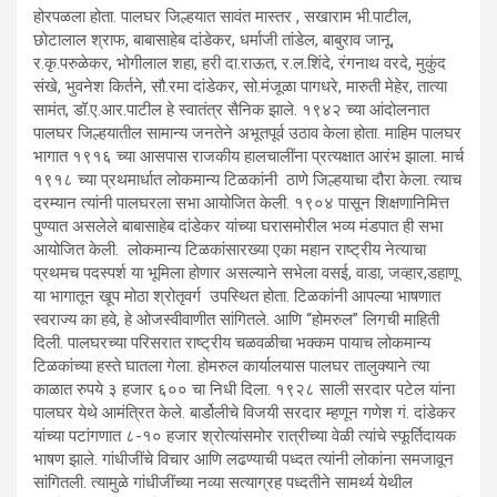
होरपळला होता. पालघर जिल्हयात सावंत मास्तर , सखाराम भी.पाटील,
छोटालाल श्राफ, बाबासाहेब दांडेकर, धर्माजी तांडेल, बाबुराव जानू,
र.कृ.परुळेकर, भोगीलाल शहा, हरी दा.राऊत, र.ल.शिंदे, रंगनाथ वरदे, मुकुंद
संखे, भुवनेश किर्तने, सौ.रमा दांडेकर, सो.मंजूळा पागधरे, मारुती मेहेर, तात्या
सामंत, डॉ.ए.आर.पाटील हे स्वातंत्र सैनिक झाले. १९४२ च्या आंदोलनात
पालघर जिल्हयातील सामान्य जनतेने अभूतपूर्व उठाव केला होता. माहिम पालघर
भागात १९१६ च्या आसपास राजकीय हालचालींना प्रत्यक्षात आरंभ झाला. मार्च
१९१८ च्या प्रथमार्धात लोकमान्य टिळकांनी ठाणे जिल्हयाचा दौरा केला. त्याच
दरम्यान त्यांनी पालघरला सभा आयोजित केली. १९०४ पासून शिक्षणानिमित्त
पुण्यात असलेले बाबासाहेब दांडेकर यांच्या घरासमोरील भव्य मंडपात ही सभा
आयोजित केली. लोकमान्य टिळकांसारख्या एका महान राष्ट्रीय नेत्याचा
प्रथमच पदस्पर्श या भूमिला होणार असल्याने सभेला वसई, वाडा, जव्हार,डहाणू
या भागातून खूप मोठा श्रोतृवर्ग उपस्थित होता. टिळकांनी आपल्या भाषणात
स्वराज्य का हवे, हे ओजस्वीवाणीत सांगितले. आणि “होमरुल” लिगची माहिती
दिली. पालघरच्या परिसरात राष्ट्रीय चळवळीचा भक्कम पायाच लोकमान्य
टिळकांच्या हस्ते घातला गेला. होमरुल कार्यालयास पालघर तालुक्याने त्या
काळात रुपये ३ हजार ६०० चा निधी दिला. १९२८ साली सरदार पटेल यांना
पालघर येथे आमंत्रित केले. बार्डोलीचे विजयी सरदार म्हणून गणेश गं. दांडेकर
यांच्या पटांगणात ८-१० हजार श्रोत्यांसमोर रात्रीच्या वेळी त्यांचे स्फूर्तिदायक
भाषण झाले. गांधीजींचे विचार आणि लढण्याची पध्दत त्यांनी लोकांना समजावून
सांगितली. त्यामुळे गांधीजींच्या नव्या सत्याग्रह पध्दतीने सामर्थ्य येथील