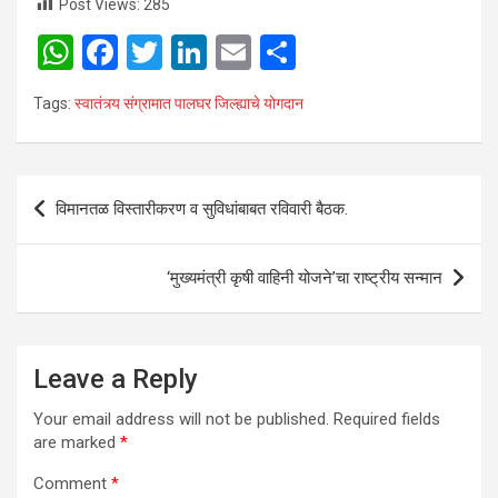
Post Views:
285
W
F
T
Li
E
S
h
a
wi
n
m
h
Tags:
स्वातंत्र्य संग्रामात पालघर जिल्ह्याचे योगदान
at
ce
tt
ke
ail
ar
s
b
er
dI
e
A
o
n
Post
विमानतळ विस्तारीकरण व सुविधांबाबत रविवारी बैठक.
p
o
navigation
p
k
‘मुख्यमंत्री कृषी वाहिनी योजने’चा राष्ट्रीय सन्मान
Leave a Reply
Your email address will not be published.
Required fields
are marked
*
Comment
*