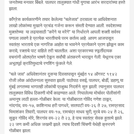
जनतेच्या मनावर बिंबले. पालघर तालुक्यात गांधी युगाचा आरंभ सरदारांच्या हस्ते
झाला.
काँग्रेस कार्यकारणीने तयार केलेल्या “चलेजाव” ठरावाला या आधिवेशनात
लाखो लोकांच्या मुखाने प्रचंड गर्जना करून संमती देण्यात आली. स्वदेशाच्या
मुक्ततेच्या या लढयासाठी “करेंगे या मरेंगे” या निर्धाराने आपली शक्ती सर्वस्व
पणाला लावणे हे प्रत्येक भारतीयाचे परम कर्तव्य आहे. आपण आजपासून
स्वतंत्र भारताचे एक नागरिक आहोत या भावनेने प्रत्येकाने प्राण झोकून काम
करावे, रक्ताचे पाट वाहिले तरी चालतील. अशा प्रकारच्या स्फूर्तीदायक
वचनांनी ओतप्रोत भाषणे ऐकून सर्वांची अंतकरणे भारावून गेली. येथूनच एका
अभूतपूर्व क्रांतियुध्दाचे रणशिंग फुंकले गेले.
“चले जाव” अधिवेशानंतर दुसऱ्या दिवसापासून मुंबईत १४ ऑगस्ट १९४२
रोजी लोक आंदोलनाला सुरुवात झाली. पाठोपाठ वसई, पालघर, बोर्डी, डहाणू या
मुंबई लगतच्या भागातही लोकांची प्रक्षुब्ध निदर्शने सुरु झाली. त्यानुसार पालघर
तालुक्यात विविध ठिकाणी मोर्चे काढण्यात आले. निघालेल्या मोर्चावर पोलीसांनी
अमानुष लाठी हल्ला-गोळीबार केला. या गोळीबारात गोविंद गणेश ठाकूर,
नांदगांव, वय-१७, काशिनाथ हरी पागधरे, सातपाटी वय-२६ ते २७, रामप्रसाद
भिमाशंकर तिवारी, पालघर वय-१७, रामचंद्र माधव चुरी, मुरबे वय-२४ ते २६,
सुकूर गोविंद मोरे, शिरगांव वय-२२ ते २३, हे पाच स्वतंत्र सेवक हुतात्मे झाले.
२२ जण कमी अधिक जखमी झाले. त्याच दिवशी चिंचणी येथेही क्रुरपणे
गोळीबार झाला.