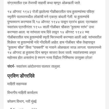
संग्रामातील एक तेजस्वी साहसी कथा म्हणून ओळखली जाते.
१४ ऑगस्ट १९४२ रोजी झालेल्या गोळीबारातील पाच हुतात्म्यांच्या पवित्र
स्मृतीने पालघरमधील लोकांची मने एकत्र बांधली गेली. या हुतात्म्यांचे
पुण्यस्मरण करण्यास दि.१४ ऑगस्ट १९४४ पासून प्रारंभ झाला. प्रत्यक्षात
स्वातंत्र्य प्राप्तीनंतर १९५० साली गोळीबार चौकात “हुतात्मा स्तंभ” उभा
करण्यात आला. या स्तंभाला पाच दिवे लावून १४ ऑगस्ट १९४२ च्या
गोळीबारातील पाच हुतात्म्यांची स्मृती चिरस्थायी करण्यात आली आहे. स्तंभावरील
शिळेवर या हुतात्म्यांची नांवे नोंदविली आहेत. हाच गोळीबार चौक तेव्हापासून
“हुतात्मा चौक” किंवा “पाचबत्ती” या नावाने ओळखला जाऊ लागला. पालघरमध्ये
१४ ऑगस्ट हा हुतात्मा दिन म्हणून साजरा केला जातो. स्वातंत्र्याच्या अमृत
महोत्सव होत असतांना हे स्मरण नव्या पिढीला निश्चितच उपयुक्त ठरेल!
संदर्भ-
स्वातंत्र्य आंदोलनात पालघर तालुका.
प्रविण डोंगरदिवे
माहिती सहाय्यक
विभागीय माहिती कार्यालय
कोकण विभाग, नवी मुंबई