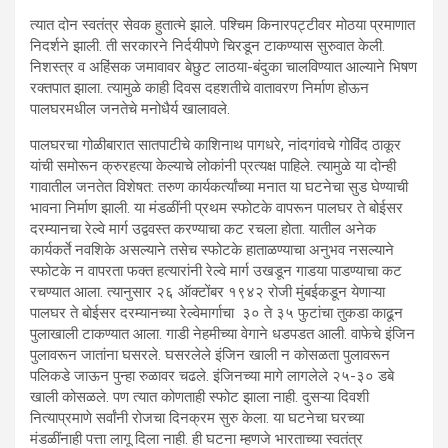
त्यात दोन स्वतंत्र सेवक हुतात्मे झाले. पश्चिम किनारपट्टीवर मोठया प्रमाणात
निदर्शने झाली. ती सरकारने निर्दयीपणे चिरडून टाकण्यास सुरुवात केली.
निशस्त्र व अहिंसक जमावावर बेछुट लाठया-बंदुका चालविण्यात आल्याने भिषण
रक्तपात झाला. त्यामुळे काही दिवस दहशतीचे वातावरण निर्माण होऊन
पालघरमधील जनतेचे मनोधैर्य खालावले.
पालघरचा गोळीबारात सातपाटीचे काशिनाथ पागधरे, नांदगांवचे गोविंद ठाकूर
यांची समोरून क्रुरहत्या केल्याचे लोकांनी प्रत्यक्ष पाहिले. त्यामुळे या दोन्ही
गावातील जनतेत विशेषत: तरुण कार्यकर्त्यांच्या मनात या घटनेचा सुड घेण्याची
भावना निर्माण झाली. या मंडळींनी प्रथम स्फोटके वापरून पालघर ते बोईसर
दरम्यानचा रेल्वे मार्ग उद्ववस्त करण्याचा कट रचला होता. यातील अनेक
कार्यकर्ते नवशिके असल्याने तसेच स्फोटके हाताळण्याचा अनुभव नसल्याने
स्फोटके न वापरता फक्त हत्यारांनी रेल्वे मार्ग उखडून गाडया पाडण्याचा कट
रचण्यात आला. त्यानुसार २६ ऑक्टोंबर १९४२ रोजी मुंबईकडून येणाऱ्या
पालघर ते बोईसर दरम्यानच्या रेल्वेमार्गाचा ३० ते ३५ फुटांचा तुकडा काढून
पुलाखाली टाकण्यात आला. गाडी नेहमीच्या वेगाने धडपडत आली. वाफेचे इंजिन
पुलावरून जातांना घसरले. घसरलेले इंजिन खाली न कोसळता पुलावरून
पलिकडे जाऊन पुन्हा रुळावर चढले. इंजिनच्या मागे लागलेले २५-३० डबे
खाली कोसळले. पण त्यात कोणताही स्फोट झाला नाही. दुसऱ्या दिवशी
नित्याप्रमाणे सर्वांनी रोजचा दिनक्रम सुरु केला. या घटनेचा घरच्या
मंडळींनाही पत्ता लागू दिला नाही. ही घटना म्हणजे भारताच्या स्वतंत्र