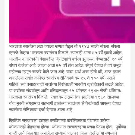
भारताचा स्वातंत्र्य लढा ज्याला म्हणता येईल तो १९४७ साली संपला. संपला
म्हणजे तेव्हाच भारताला स्वातंत्र्य मिळाले. त्यालाही आता ७५ वर्षे झाली आहेत.
भारतीय नागरिकांनी देशावरील ब्रिटिशांचे वर्चस्व झुगारून देण्यासाठी ९० वर्षे
संघर्ष केलेला आहे. त्याला आता ७५ वर्षे होत आहेत. संपूर्ण देशात हे वर्ष अमृत
महोत्सव म्हणून साजरे केले जात आहे. याचा अर्थ असा होतो की, आज हयात
असलेल्या सर्वात कनिष्ठ स्वातंत्र्य सैनिकाचे वय ९५ ते १०० वर्षे असले
पाहिजे. सर्व वसाहतवादी सत्तांच्या विरोधातही भारतीय क्रांतिकारी लढले आहेत.
या सर्वांच्या संघर्षातून आणि बलिदानातून १५ ऑगस्ट १९४७ रोजी अंतिमतः
भारताला स्वातंत्र्य मिळाले. स्वातंत्र्य लढ्यानंतर झालेल्या १९६० सालच्या
गोवा मुक्ती संग्रामात सहभागी झालेल्या स्वातंत्र्य सैनिकांनाही आपल्या देशात
स्वातंत्र्य सैनिकाचा दर्जा देण्यात आला आहे.
ब्रिटिश सरकारला दहशत बसविणाऱ्या क्रांतिकारक पंथाच्या पारंब्या
कोकणातही पोहचल्या होत्या. कोकणात सत्याग्रहाचा वणवा पेटला होता. पुर्वीच्या
काळी ठाणे जिल्हयात असलेला सध्याचा पालघर जिल्हा देखील या वणव्याने