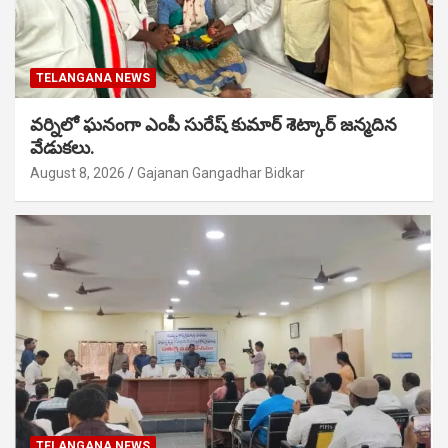
TELANGANA NEWS
వర్నిలో ఘనంగా ఎంపీ సురేష్ కుమార్ శెట్కార్ జన్మదిన
వేడుకలు.
August 8, 2026
Gajanan Gangadhar Bidkar
TELANGANA NEWS