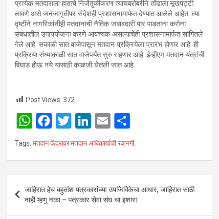
प्रत्येक मतदाराला हाताचे निर्जंतुकीकरण त्याचबरोबरीने तोंडाला मूखपट्टी
लावणे असे जनजागृतीपर संदेशही प्रशासनामार्फत देण्यात आलेले आहेत. त्या
दृष्टीने नागरिकांनीही मतदानाची नैतिक जबाबदारी पार पाडताना करोना
संबंधातील उपाययोजना करणे आवश्यक असल्याचेही प्रशासनामार्फत सांगितले
गेले आहे. सकाळी सात वाजेपासून मतदान प्रक्रियेला प्रारंभ होणार आहे. ही
प्रक्रिया संध्याकाळी सात वाजेपर्यंत सुरु राहणार आहे. ईव्हीएम मतदान यंत्रांची
बिघाड होऊ नये यासाठी काळजी घेतली जात आहे.
Post Views:
372
W
F
T
Li
E
S
h
a
wi
n
m
h
Tags:
मतदान केंद्रावर मतदान अधिकार्याची रवानगी.
at
ce
tt
ke
ail
ar
s
b
er
dI
e
A
o
n
Post
जाहिरात हेच बहुतांश पत्रकारांच्या उपजिविकेचा आधार, जाहिरात साठी
p
o
navigation
नाही म्हणु नका – पत्रकार सेवा संघ चा इशारा.
p
k