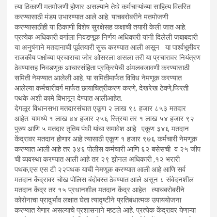
त्या ठिकाणी मतमोजणी होणार असल्याने तेथे कर्मचाऱ्यांच्या साहित्य वितरित
करण्यासाठी मंडप उभारण्यात आले आहे. याचबरोबरीने मतमोजणी
करण्यासाठीही या ठिकाणी विशेष सुरक्षेसह कक्षाची तयारी केली जात आहे.
प्रत्येक अधिकारी वर्गाला निवडणूक निर्णय अधिकारी यांनी दिलेली जबाबदारी
या अनुषंगाने मतदानाची पूर्वतयारी सुरू करण्यात आली असून या पार्श्वभूमीवर
राजकीय पक्षांच्या प्रचाराचा जोर ओसरला असला तरी या प्रचारावर नियंत्रण
ठेवण्यासह निवडणूक आचारसंहिता प्रक्रियेची अंमलबजावणी करण्यासाठी
समिती नेमण्यात आलेली आहे. या समितीमार्फत विविध नेमणूक करण्यात
आलेल्या कर्मचारीवर्ग मार्फत छायाचित्रीकरण करणे, देखरेख ठेवणे,फिरती
पथके अशी कामे विभागून देण्यात आलीआहेत.
देगलूर विधानसभा मतदारसंघात एकूण २ लाख ९८ हजार ८५३ मतदार
आहेत. यामध्ये १ लाख ४४ हजार २५६ स्त्रिया तर १ लाख ५४ हजार ९२
पुरुष आणि ५ मतदार तृतिय पंथी यांचा समावेश आहे. एकूण ३४६ मतदान
केंद्रावर मतदान होणार आहे त्यासाठी एकूण १ हजार ९७६ कर्मचारी नेमणूक
करण्यात आली आहे तर ३४६ पोलीस कर्मचारी आणि ६२ बसेसची व २५ जीप
ची व्यवस्था करण्यात आली आहे तर २९ झोनल अधिकारी ,१२ भरारी
पथक,एस एस टी २२पथक याची नेमणूक करण्यात आली आहे आणि सर्व
मतदान केंद्रावर चोख पोलिस बंदोबस्त ठेवण्यात आले असून ८ संवेदनशील
मतदान केंद्र तर १५ प्रधानशील मतदान केंद्र आहेत त्याचबरोबरीने
कोरोनाचा प्रादुर्भाव लक्षात घेता त्यादृष्टीने प्रतिबंधात्मक उपाययोजना
करण्यात येणार असल्याचे प्रशासनाने म्हटले आहे. प्रत्येक केंद्रावर येणाऱ्या