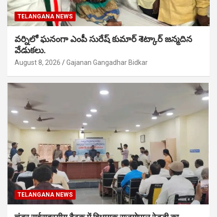
TELANGANA NEWS
వర్నిలో ఘనంగా ఎంపీ సురేష్ కుమార్ శెట్కార్ జన్మదిన
వేడుకలు.
August 8, 2026
Gajanan Gangadhar Bidkar
TELANGANA NEWS