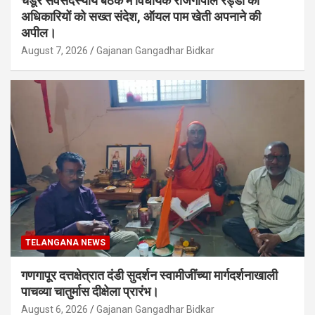
चंडूर सर्वसदस्यीय बैठक में विधायक राजगोपाल रेड्डी का
अधिकारियों को सख्त संदेश, ऑयल पाम खेती अपनाने की
अपील।
August 7, 2026
Gajanan Gangadhar Bidkar
TELANGANA NEWS
गणगापूर दत्तक्षेत्रात दंडी सुदर्शन स्वामीजींच्या मार्गदर्शनाखाली
पाचव्या चातुर्मास दीक्षेला प्रारंभ।
August 6, 2026
Gajanan Gangadhar Bidkar