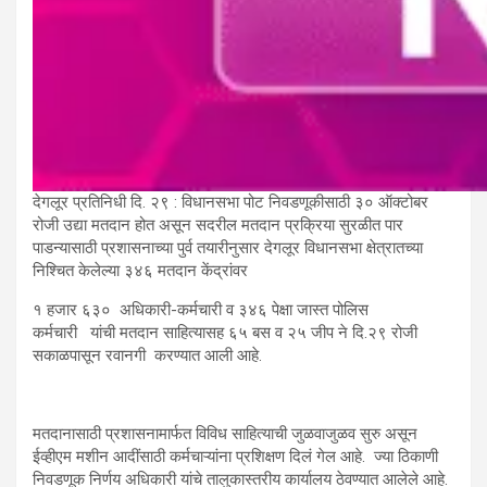
देगलूर प्रतिनिधी दि. २९ : विधानसभा पोट निवडणूकीसाठी ३० ऑक्टोबर
रोजी उद्या मतदान होत असून सदरील मतदान प्रक्रिया सुरळीत पार
पाडन्यासाठी प्रशासनाच्या पुर्व तयारीनुसार देगलूर विधानसभा क्षेत्रातच्या
निश्चित केलेल्या ३४६ मतदान केंद्रांवर
१ हजार ६३० अधिकारी-कर्मचारी व ३४६ पेक्षा जास्त पोलिस
कर्मचारी यांची मतदान साहित्यासह ६५ बस व २५ जीप ने दि.२९ रोजी
सकाळपासून रवानगी करण्यात आली आहे.
मतदानासाठी प्रशासनामार्फत विविध साहित्याची जुळवाजुळव सुरु असून
ईव्हीएम मशीन आदींसाठी कर्मचाऱ्यांना प्रशिक्षण दिलं गेल आहे. ज्या ठिकाणी
निवडणूक निर्णय अधिकारी यांचे तालुकास्तरीय कार्यालय ठेवण्यात आलेले आहे.