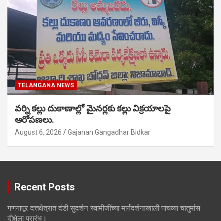
TELANGANA NEWS
వర్ని కల్లు దుకాణాల్లో మైనర్లకు కల్లు విక్రయాలపై
ఆరోపణలు.
August 6, 2026
Gajanan Gangadhar Bidkar
Recent Posts
गणगापूर दत्तक्षेत्रात दंडी सुदर्शन स्वामीजींच्या मार्गदर्शनाखाली पाचव्या चातुर्मास
दीक्षेला प्रारंभ।