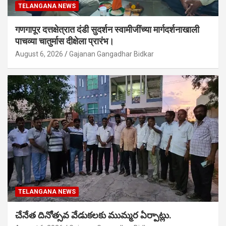
TELANGANA NEWS
गणगापूर दत्तक्षेत्रात दंडी सुदर्शन स्वामीजींच्या मार्गदर्शनाखाली
पाचव्या चातुर्मास दीक्षेला प्रारंभ।
August 6, 2026
Gajanan Gangadhar Bidkar
TELANGANA NEWS
చేనేత దినోత్సవ వేడుకలకు ముమ్మర ఏర్పాట్లు.