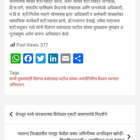
सभापतींचे सचिव श्री.महेंद्र काज, अवर सचिव श्री.रविंद्र जगदाळे,
वि.स.पागे, संसदीय प्रशिक्षण केंद्राचे संचालक आणि जनसंपर्क अधिकारी,
म.वि.स. श्री.निलेश मदाने यांच्यासह इतर अधिकारी व कर्मचारी याचबरोबर
सामाजिक कार्यकर्ते श्री.यशवंत हाप्पे, डॉ.गजानन देसाई, ज्येष्ठ पत्रकार
श्री.मधुकर भावे यांनी दिवंगत वसंतदादा पाटील यांच्या पुतळ्यास पुष्पहार व
गुलाबपुष्प अर्पण करुन अभिवादन केले.
Post Views:
377
W
F
T
Li
E
S
h
a
wi
n
m
h
Tags:
at
ce
tt
ke
ail
ar
माजी मुख्यमंत्री दिवंगत वसंतदादा पाटील यांच्या जयंतीनिमित्त विधान भवनात
अभिवादन
s
b
er
dI
e
A
o
n
p
o
Post
देगलूर मध्ये सरकारच्या विरोधात एसटी कामगारांचे निदर्शने
p
k
navigation
जालना जिल्ह्यातील परतूर येथील वक्फ जमिनीच्या अनधिकृत खरेदी-