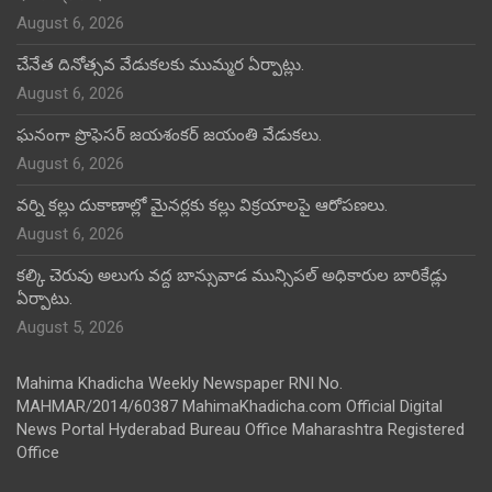
August 6, 2026
చేనేత దినోత్సవ వేడుకలకు ముమ్మర ఏర్పాట్లు.
August 6, 2026
ఘనంగా ప్రొఫెసర్ జయశంకర్ జయంతి వేడుకలు.
August 6, 2026
వర్ని కల్లు దుకాణాల్లో మైనర్లకు కల్లు విక్రయాలపై ఆరోపణలు.
August 6, 2026
కల్కి చెరువు అలుగు వద్ద బాన్సువాడ మున్సిపల్ అధికారుల బారికేడ్లు
ఏర్పాటు.
August 5, 2026
Mahima Khadicha Weekly Newspaper RNI No.
MAHMAR/2014/60387 MahimaKhadicha.com Official Digital
News Portal Hyderabad Bureau Office Maharashtra Registered
Office