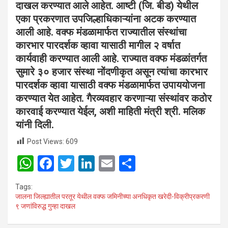
दाखल करण्यात आले आहेत. आष्टी (जि. बीड) येथील
एका प्रकरणात उपजिल्हाधिकाऱ्यांना अटक करण्यात
आली आहे. वक्फ मंडळामार्फत राज्यातील संस्थांचा
कारभार पारदर्शक व्हावा यासाठी मागील २ वर्षात
कार्यवाही करण्यात आली आहे. राज्यात वक्फ मंडळांतर्गत
सुमारे ३० हजार संस्था नोंदणीकृत असून त्यांचा कारभार
पारदर्शक व्हावा यासाठी वक्फ मंडळामार्फत उपाययोजना
करण्यात येत आहेत. गैरव्यवहार करणाऱ्या संस्थांवर कठोर
कारवाई करण्यात येईल, अशी माहिती मंत्री श्री. मलिक
यांनी दिली.
Post Views:
609
W
F
T
Li
E
S
h
a
wi
n
m
h
Tags:
at
ce
tt
ke
ail
ar
जालना जिल्ह्यातील परतूर येथील वक्फ जमिनीच्या अनधिकृत खरेदी-विक्रीप्रकरणी
९ जणांविरुद्ध गुन्हा दाखल
s
b
er
dI
e