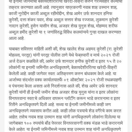
या ईनामी जनिमीची बेकायदेशीररित्या खरेदी-विक्री करुन गैरव्यवहार केल्याची
तक्रार करण्यात आली आहे. त्यानुसार याप्रकरणी नवाब शाह उस्मान शाह,
काजी नुरोद्दीन काजी अब्दुल रहीमोद्दीन, शेख आमेर उर्फ शानदार हनिफ
कुरेशी, दत्ता शंकर पवार, शेख अब्दुल सत्तार शेख रज्जाक, लुकमान कुरेशी
नादान कुरेशी, हुसेन यासीन शेख, अजहर शेख युनुस शेख, मोहम्मद शरीफ
अब्दुल हमीद कुरेशी या ९ जणांविरुद्ध विविध कलमांन्वये गुन्हा दाखल करण्यात
आला आहे.
याबाबत सविस्तर माहिती अशी की, शेख खालेद शेख अहमद कुरेशी (रा. कुरेशी
मोहल्ला, परतूर) यांनी परतूर पोलीस ठाणे येथे फेब्रुवारी व मार्च २०२१ रोजी
अर्ज देऊन कळविले की, आमेर उर्फ शानदार हनीफ कुरेशी व इतर १५ ते २०
लोकांनी या इनामी जमिनीत अनधिकृतपणे, बेकायदेशीररित्या खरेदी-विक्री
केलेली आहे. काही जागेवर स्वत: अतिक्रमण करुन बांधकाम केले आहे. या
अर्जाच्या संदर्भात वक्फ कार्यालयातर्फे ०९ ऑक्टोबर २०२१ रोजी स्थळपाहणी
व पंचनामा केला असता असे निदर्शनास आले की, शेख आमेर उर्फ शानदार
कुरेशी यांनी ही ईनामी जमीन शेख अजहर शेख युनुस यांना व इतर लोकांना
विनापरवाना स्वत:चे अधिकार वापरून प्लॉटींग करून भाडे करारनामा व इतर
रितीने अनधिकृतपणे दिली आहे. सध्या या ईनामी जमीनीमध्ये काही जण
अनधिकृतपणे व्यवसाय करीत आहे. काही लोक पत्र्याचे शेड वगैरेचे काम करत
आहेत. तसेच नवाब शाह उस्मान शाह यांनी अनधिकृतपणे लोकांना दिलेल्या या
जागेबाबत १०० रुपयांचे बाँड पेपरवर विनापरवानगी वक्फ मंडळ भाडे करारनामे
केले आहेत. या ईनामी जमिनीमध्ये नवाब शाह उस्मान शाह यांनी अनधिकृतपणे