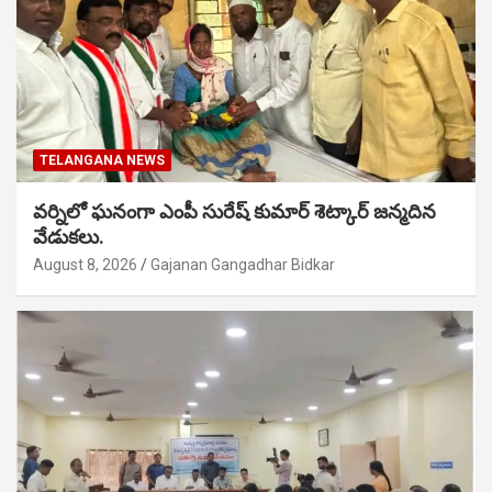
TELANGANA NEWS
వర్నిలో ఘనంగా ఎంపీ సురేష్ కుమార్ శెట్కార్ జన్మదిన
వేడుకలు.
August 8, 2026
Gajanan Gangadhar Bidkar