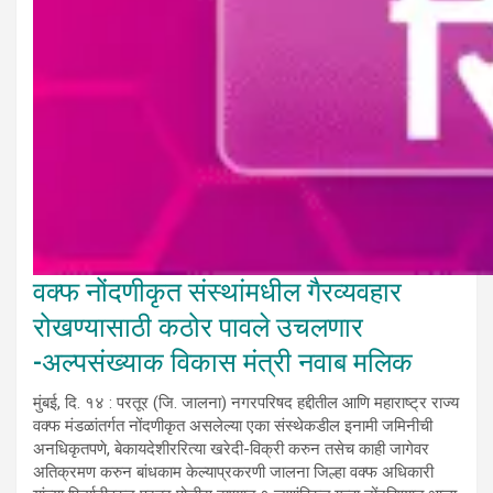
वक्फ नोंदणीकृत संस्थांमधील गैरव्यवहार
रोखण्यासाठी कठोर पावले उचलणार
-अल्पसंख्याक विकास मंत्री नवाब मलिक
मुंबई, दि. १४ : परतूर (जि. जालना) नगरपरिषद हद्दीतील आणि महाराष्ट्र राज्य
वक्फ मंडळांतर्गत नोंदणीकृत असलेल्या एका संस्थेकडील इनामी जमिनीची
अनधिकृतपणे, बेकायदेशीररित्या खरेदी-विक्री करुन तसेच काही जागेवर
अतिक्रमण करुन बांधकाम केल्याप्रकरणी जालना जिल्हा वक्फ अधिकारी