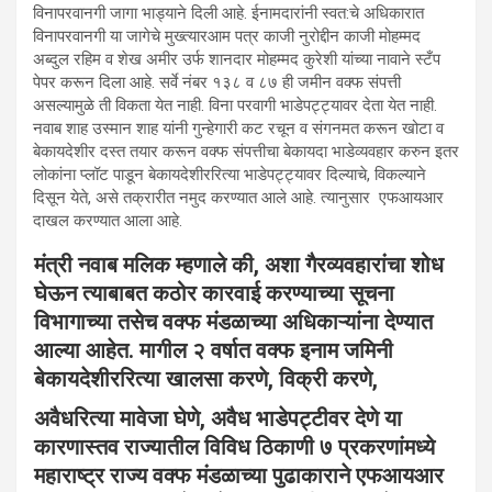
विनापरवानगी जागा भाड्याने दिली आहे. ईनामदारांनी स्वत:चे अधिकारात
विनापरवानगी या जागेचे मुख्त्यारआम पत्र काजी नुरोद्दीन काजी मोहम्मद
अब्दुल रहिम व शेख अमीर उर्फ शानदार मोहम्मद कुरेशी यांच्या नावाने स्टँप
पेपर करून दिला आहे. सर्वे नंबर १३८ व ८७ ही जमीन वक्फ संपत्ती
असल्यामुळे ती विकता येत नाही. विना परवागी भाडेपट्ट्यावर देता येत नाही.
नवाब शाह उस्मान शाह यांनी गुन्हेगारी कट रचून व संगनमत करून खोटा व
बेकायदेशीर दस्त तयार करून वक्फ संपत्तीचा बेकायदा भाडेव्यवहार करुन इतर
लोकांना प्लॉट पाडून बेकायदेशीररित्या भाडेपट्ट्यावर दिल्याचे, विकल्याने
दिसून येते, असे तक्रारीत नमुद करण्यात आले आहे. त्यानुसार एफआयआर
दाखल करण्यात आला आहे.
मंत्री नवाब मलिक म्हणाले की, अशा गैरव्यवहारांचा शोध
घेऊन त्याबाबत कठोर कारवाई करण्याच्या सूचना
विभागाच्या तसेच वक्फ मंडळाच्या अधिकाऱ्यांना देण्यात
आल्या आहेत. मागील २ वर्षात वक्फ इनाम जमिनी
बेकायदेशीररित्या खालसा करणे, विक्री करणे,
अवैधरित्या मावेजा घेणे, अवैध भाडेपट्टीवर देणे या
कारणास्तव राज्यातील विविध ठिकाणी ७ प्रकरणांमध्ये
महाराष्ट्र राज्य वक्फ मंडळाच्या पुढाकाराने एफआयआर