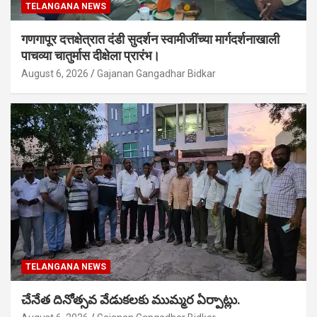
TELANGANA NEWS
गणगापूर दत्तक्षेत्रात दंडी सुदर्शन स्वामीजींच्या मार्गदर्शनाखाली
पाचव्या चातुर्मास दीक्षेला प्रारंभ।
August 6, 2026
Gajanan Gangadhar Bidkar
TELANGANA NEWS
చేనేత దినోత్సవ వేడుకలకు ముమ్మర ఏర్పాట్లు.