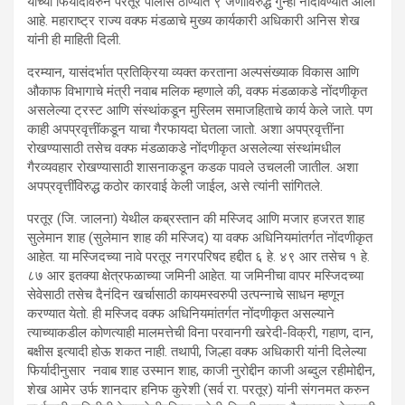
यांच्या फिर्यादीवरुन परतूर पोलीस ठाण्यात ९ जणांविरुद्ध गुन्हा नोंदविण्यात आला
आहे. महाराष्ट्र राज्य वक्फ मंडळाचे मुख्य कार्यकारी अधिकारी अनिस शेख
यांनी ही माहिती दिली.
दरम्यान, यासंदर्भात प्रतिक्रिया व्यक्त करताना अल्पसंख्याक विकास आणि
औकाफ विभागाचे मंत्री नवाब मलिक म्हणाले की, वक्फ मंडळाकडे नोंदणीकृत
असलेल्या ट्रस्ट आणि संस्थांकडून मुस्लिम समाजहिताचे कार्य केले जाते. पण
काही अपप्रवृत्तींकडून याचा गैरफायदा घेतला जातो. अशा अपप्रवृत्तींना
रोखण्यासाठी तसेच वक्फ मंडळाकडे नोंदणीकृत असलेल्या संस्थांमधील
गैरव्यवहार रोखण्यासाठी शासनाकडून कडक पावले उचलली जातील. अशा
अपप्रवृत्तींविरुद्ध कठोर कारवाई केली जाईल, असे त्यांनी सांगितले.
परतूर (जि. जालना) येथील कब्रस्तान की मस्जिद आणि मजार हजरत शाह
सुलेमान शाह (सुलेमान शाह की मस्जिद) या वक्फ अधिनियमांतर्गत नोंदणीकृत
आहेत. या मस्जिदच्या नावे परतूर नगरपरिषद हद्दीत ६ हे. ४९ आर तसेच १ हे.
८७ आर इतक्या क्षेत्रफळाच्या जमिनी आहेत. या जमिनीचा वापर मस्जिदच्या
सेवेसाठी तसेच दैनंदिन खर्चासाठी कायमस्वरुपी उत्पन्नाचे साधन म्हणून
करण्यात येतो. ही मस्जिद वक्फ अधिनियमांतर्गत नोंदणीकृत असल्याने
त्याच्याकडील कोणत्याही मालमत्तेची विना परवानगी खरेदी-विक्री, गहाण, दान,
बक्षीस इत्यादी होऊ शकत नाही. तथापी, जिल्हा वक्फ अधिकारी यांनी दिलेल्या
फिर्यादीनुसार नवाब शाह उस्मान शाह, काजी नुरोद्दीन काजी अब्दुल रहीमोद्दीन,
शेख आमेर उर्फ शानदार हनिफ कुरेशी (सर्व रा. परतूर) यांनी संगनमत करुन