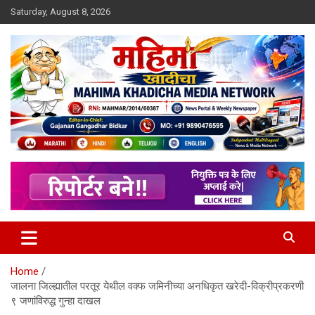
Skip
Saturday, August 8, 2026
to
content
MULIT LANGUAGE NEWS PORTAL
Mahimakhadicha
Home
जालना जिल्ह्यातील परतूर येथील वक्फ जमिनीच्या अनधिकृत खरेदी-विक्रीप्रकरणी
९ जणांविरुद्ध गुन्हा दाखल