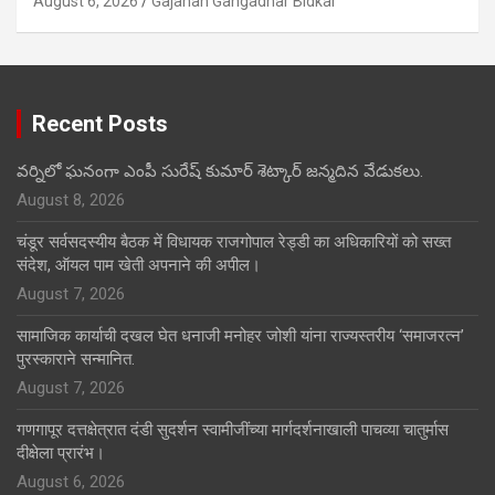
August 6, 2026
Gajanan Gangadhar Bidkar
Recent Posts
వర్నిలో ఘనంగా ఎంపీ సురేష్ కుమార్ శెట్కార్ జన్మదిన వేడుకలు.
August 8, 2026
चंडूर सर्वसदस्यीय बैठक में विधायक राजगोपाल रेड्डी का अधिकारियों को सख्त
संदेश, ऑयल पाम खेती अपनाने की अपील।
August 7, 2026
सामाजिक कार्याची दखल घेत धनाजी मनोहर जोशी यांना राज्यस्तरीय ‘समाजरत्न’
पुरस्काराने सन्मानित.
August 7, 2026
गणगापूर दत्तक्षेत्रात दंडी सुदर्शन स्वामीजींच्या मार्गदर्शनाखाली पाचव्या चातुर्मास
दीक्षेला प्रारंभ।
August 6, 2026