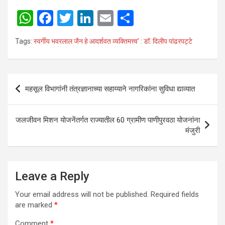
W
F
T
Li
E
S
h
a
wi
n
m
h
Tags:
स्वर्गीय भवरलाल जैन हे आदर्शवत व्यक्तिमत्त्व’ : डॉ. दिलीप पांढरपट्टे
at
ce
tt
ke
ail
ar
s
b
er
dI
e
A
o
n
Post
महसूल विभागांनी तंत्रज्ञानाच्या सहाय्याने नागरिकांना सुविधा द्याव्यात
p
o
navigation
p
k
जलजीवन मिशन योजनेंतर्गत राज्यातील 60 ग्रामीण पाणीपुरवठा योजनांना
मंजुरी
Leave a Reply
Your email address will not be published.
Required fields
are marked
*
Comment
*