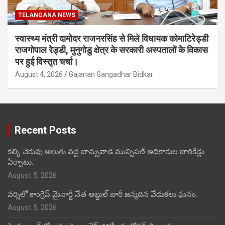
TELANGANA NEWS
स्वास्थ्य मंत्री दामोदर राजनरसिंह से मिले विधायक कोमाटिरेड्डी
राजगोपाल रेड्डी, मुनुगोडु क्षेत्र के सरकारी अस्पतालों के विकास
पर हुई विस्तृत चर्चा।
August 4, 2026
Gajanan Gangadhar Bidkar
Recent Posts
కల్కి చెరువు అలుగు వద్ద బాన్సువాడ మున్సిపల్ అధికారుల బారికేడ్లు
ఏర్పాటు.
August 5, 2026
వర్నిలో కాంగ్రెస్ మైనార్టీ నేత అబ్దుల్ బారీ జన్మదిన వేడుకలు ఘనం.
August 5, 2026