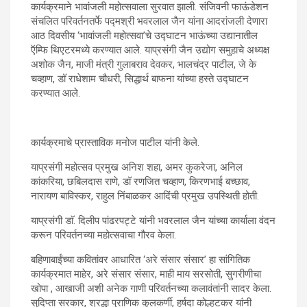
कार्यक्रमाने भावांजली महोत्सवाला सुरवात झाली. संजिवनी फाऊंडेशन
संचलित परिवर्तनतर्फे पद्मश्री भवरलाल जैन यांना आदरांजली देणारा
आठ दिवसीय ‘भावांजली महोत्सवा’चे उद्घाटन भाऊंच्या उद्यानातील
ऍम्फि थिएटरमध्ये करण्यात आले. याप्रसंगी जैन उद्योग समुहाचे अध्यक्ष
अशोक जैन, माजी मंत्री गुलाबराव देवकर, भालचंद्र पाटील, जे के
चव्हाण, डॉ राधेशाम चौधरी, सिद्धार्थ बाफना यांच्या हस्ते उद्घाटन
करण्यात आले.
कार्यक्रमाचे प्रास्ताविक मनोज पाटील यांनी केले.
याप्रसंगी महोत्सव प्रमुख अनिश शहा, अमर कुकरेजा, अनिल
कांकरिया, छबिलदास राणे, डॉ रणजित चव्हाण, किरणभाई बच्छाव,
नारायण बाविस्कर, राहुल निंबाळकर आदिंची प्रमुख उपस्थिती होती.
याप्रसंगी डाॅ. दिलीप पांढरपट्टे यांनी भवरलाल जैन यांच्या कार्याला वंदन
करून परिवर्तनच्या महोत्सवाचा गौरव केला.
बहिणाबाईंच्या कवितांवर आधारित ‘अरे संसार संसार’ हा सांगितिक
कार्यक्रमात माहेर, अरे संसार संसार, माही माय सरसोती, सुगरीणीचा
खोपा , आखाजी अशी अनेक गाणी परिवर्तनच्या कलावंतांनी सादर केला.
सुदिप्ता सरकार, श्रद्धा पुराणिक कुलकर्णी, हर्षदा कोल्हटकर यांनी