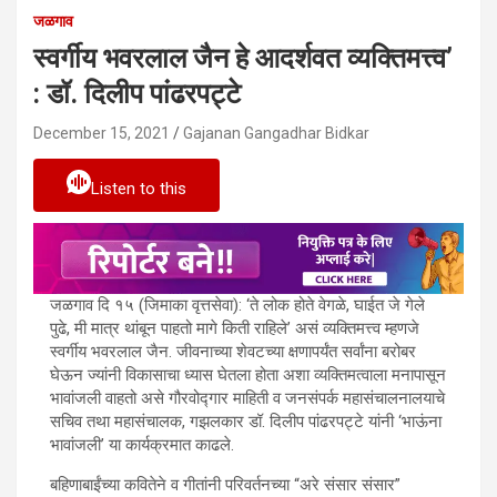
जळगाव
स्वर्गीय भवरलाल जैन हे आदर्शवत व्यक्तिमत्त्व’
: डॉ. दिलीप पांढरपट्टे
December 15, 2021
Gajanan Gangadhar Bidkar
Listen to this
बहिणाबाईंच्या काव्याने भावांजली महोत्सवाची
जळगाव दि १५ (जिमाका वृत्तसेवा): ‘ते लोक होते वेगळे, घाईत जे गेले
पुढे, मी मात्र थांबून पाहतो मागे किती राहिले’ असं व्यक्तिमत्त्व म्हणजे
सुरवात
स्वर्गीय भवरलाल जैन. जीवनाच्या शेवटच्या क्षणापर्यंत सर्वांना बरोबर
घेऊन ज्यांनी विकासाचा ध्यास घेतला होता अशा व्यक्तिमत्वाला मनापासून
भावांजली वाहतो असे गौरवोद्गार माहिती व जनसंपर्क महासंचालनालयाचे
सचिव तथा महासंचालक, गझलकार डॉ. दिलीप पांढरपट्टे यांनी ‘भाऊंना
भावांजली’ या कार्यक्रमात काढले.
बहिणाबाईंच्या कवितेने व गीतांनी परिवर्तनच्या “अरे संसार संसार”