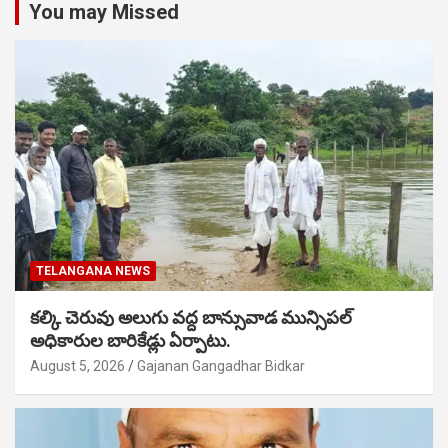
You may Missed
TELANGANA NEWS
కల్కి చెరువు అలుగు వద్ద బాన్సువాడ మున్సిపల్
అధికారుల బారికేడ్లు ఏర్పాటు.
August 5, 2026
Gajanan Gangadhar Bidkar