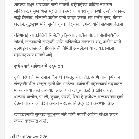
आपल्या मधुर आवाजात गाणी गायली. बहिणाईच्या कविता नारायण
बाविस्कर, मंजुषा भिडे, प्रतिक्षा कल्पराज, मंगेश कुलकर्णी, उर्जा सपकाळे,
सद्धी शिसोदे, सोनाली पाटील यांनी सादर केल्या. तर मनीष गुरव, योगेश
पाटील, बुद्धभूषण मोरे, सुयोग गुरव, चंद्रकांत इंगळे, यांनी सहभाग घेतला.
बहिणाबाईच्या कवितेची निर्मितीप्रक्रिया, त्यातील गोडवा, बोलीभाषेतील
सौंदर्य, जळगावची संस्कृती आणि कवितेतील तत्वज्ञान शंभू पाटील यांनी
उलगडून दाखवले. परिवर्तनची निर्मिती असलेल्या या कार्यक्रमाला
महाराष्ट्रभर मागणी आहे.
कृषीधनाने महोत्सवाचे उद्घाटन
कृषी परंपरेशी भवरलाल जैन यांचं अतुट नातं होतं. आणि याच कृषीजन
संस्कृतीमधील वस्तूंना हाती घेत भाऊंना भावांजली महोत्सवाचं उद्घाटन
मान्यवरांच्या हस्ते करण्यात आलं. यात कापुस, केळीचे खांब व घड,
धान्याचे कणीस, पांभरी, कुदळ, पावडी, विळा हे कृषीधन मान्यवरांच्या हाती
देऊन या धनाला वंदन करून महोत्सवाचे उद्घाटन करण्यात आले.
कार्यक्रमाची सुरुवात बुद्धभूषण मोरे यांनी भवानी आईचा गोंधळ सादर
करून करण्यात आली.
Post Views:
326