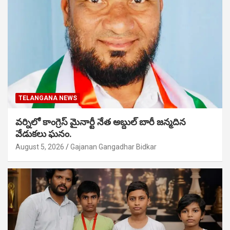
TELANGANA NEWS
వర్నిలో కాంగ్రెస్ మైనార్టీ నేత అబ్దుల్ బారీ జన్మదిన
వేడుకలు ఘనం.
August 5, 2026
Gajanan Gangadhar Bidkar