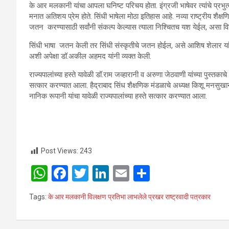
के आर मलकानी यांचा आपला घनिष्ट परिचय होता. इंग्रजी भाषेवर त्यांचे प्रभुत्व होत
मनात अतिशय प्रेम होते. सिंधी भाषेला मोठा इतिहास आहे. नव्या राष्ट्रीय शैक्ष
जतन करण्यासाठी सर्वांनी संकल्प केल्यास त्याला निश्चितच यश येईल, असा विश्
सिंधी भाषा जतन केली तर सिंधी संस्कृतीचे जतन होईल, असे आशिष शेलार यांनी
अशी अपेक्षा डॉ.अकील अहमद यांनी व्यक्त केली.
राज्यपालांच्या हस्ते यावेळी डॉ.राम जव्हारानी व अरुणा जेठवाणी यांच्या पुस्तका
सत्कार करण्यात आला. हैद्राबाद सिंध शैक्षणिक मंडळाचे अध्यक्ष किशू मनसुखानी,
नानिक रूपानी यांचा यावेळी राज्यपालांच्या हस्ते सत्कार करण्यात आला.
Post Views:
243
W
F
T
Li
E
S
h
a
wi
n
m
h
Tags:
के आर मलकानी विलक्षण प्रतिभा लाभलेले प्रखर राष्ट्रवादी पत्रकार
at
ce
tt
ke
ail
ar
s
b
er
dI
e