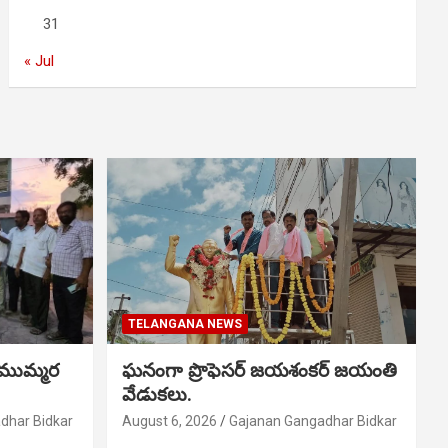
31
« Jul
TELANGANA NEWS
 ముమ్మర
ఘనంగా ప్రొఫెసర్ జయశంకర్ జయంతి
వేడుకలు.
dhar Bidkar
August 6, 2026
Gajanan Gangadhar Bidkar