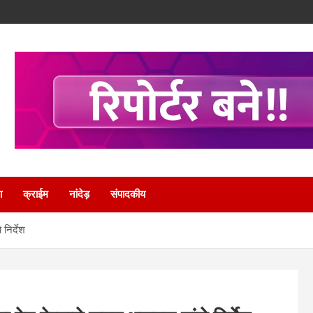
ा
क्राईम
नांदेड़
संपादकीय
 निर्देश