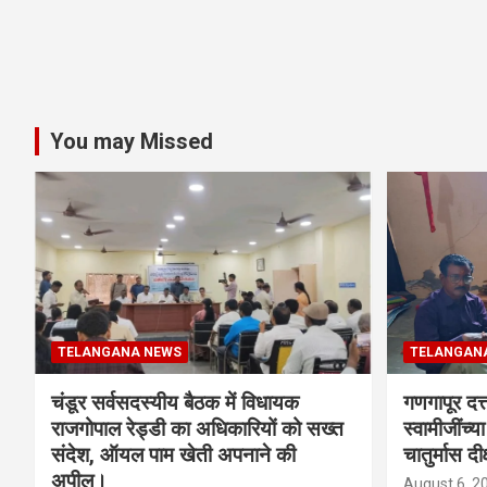
You may Missed
TELANGANA NEWS
TELANGAN
चंडूर सर्वसदस्यीय बैठक में विधायक
गणगापूर दत्त
राजगोपाल रेड्डी का अधिकारियों को सख्त
स्वामीजींच्य
संदेश, ऑयल पाम खेती अपनाने की
चातुर्मास दीक
अपील।
August 6, 2