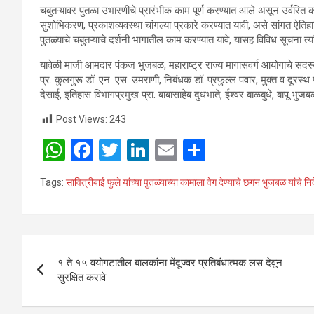
चबुतऱ्यावर पुतळा उभारणीचे प्रारंभीक काम पूर्ण करण्यात आले असून उर्वरित क
सुशोभिकरण, प्रकाशव्यवस्था चांगल्या प्रकारे करण्यात यावी, असे सांगत ऐतिह
पुतळ्याचे चबुतऱ्याचे दर्शनी भागातील काम करण्यात यावे, यासह विविध सूचना त्यां
यावेळी माजी आमदार पंकज भुजबळ, महाराष्ट्र राज्य मागासवर्ग आयोगाचे सदस्य संज
प्र. कुलगुरू डॉ. एन. एस. उमराणी, निबंधक डॉ. प्रफुल्ल पवार, मुक्त व दूरस्
देसाई, इतिहास विभागप्रमुख प्रा. बाबासाहेब दुधभाते, ईश्वर बाळबुधे, बापू भुज
Post Views:
243
W
F
T
Li
E
S
h
a
wi
n
m
h
Tags:
सावित्रीबाई फुले यांच्या पुतळ्याच्या कामाला वेग देण्याचे छगन भुजबळ यांचे निर्
at
ce
tt
ke
ail
ar
s
b
er
dI
e
A
o
n
Post
p
o
१ ते १५ वयोगटातील बालकांना मेंदूज्वर प्रतिबंधात्मक लस देवून
navigation
सुरक्षित करावे
p
k