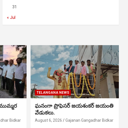
31
« Jul
TELANGANA NEWS
 ముమ్మర
ఘనంగా ప్రొఫెసర్ జయశంకర్ జయంతి
వేడుకలు.
dhar Bidkar
August 6, 2026
Gajanan Gangadhar Bidkar