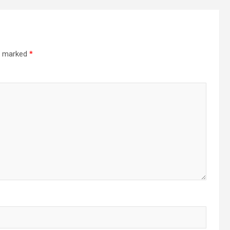
re marked
*