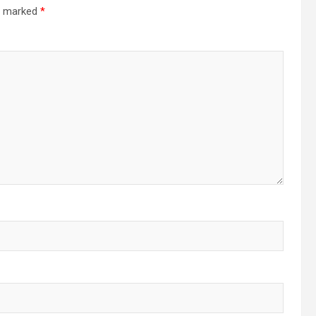
re marked
*