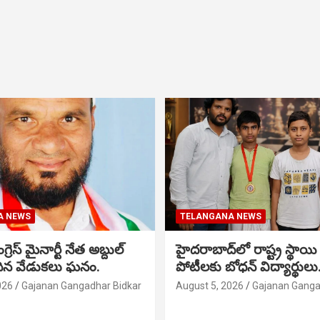
A NEWS
TELANGANA NEWS
గ్రెస్ మైనార్టీ నేత అబ్దుల్
హైదరాబాద్‌లో రాష్ట్ర స్థాయి 
మదిన వేడుకలు ఘనం.
పోటీలకు బోధన్ విద్యార్థులు
026
Gajanan Gangadhar Bidkar
August 5, 2026
Gajanan Ganga