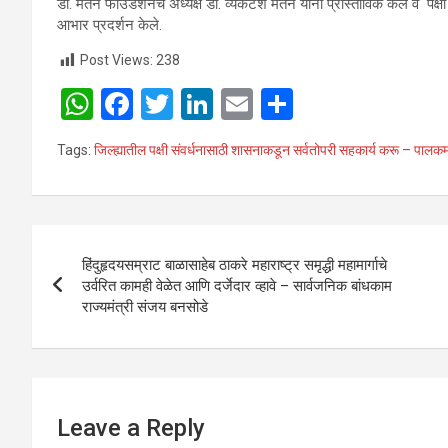
डॉ. मेतन फाउंडेशनचे अध्यक्ष डॉ. व्यंकटेश मेतन यांनी प्रास्ताविक केले व पक्
आभार प्रदर्शन केले.
Post Views:
238
W
F
T
Li
E
S
h
a
wi
n
m
h
Tags:
जिल्ह्यातील पक्षी संवर्धनासाठी शासनाकडून सर्वतोपरी सहकार्य करू – पालकमं
at
ce
tt
ke
ail
ar
s
b
er
dI
e
A
o
n
Post
p
o
हिंदुहृदयसम्राट बाळासाहेब ठाकरे महाराष्ट्र समृद्धी महामार्गाचे
navigation
उर्वरित कामही वेळेत आणि दर्जेदार व्हावे – सार्वजनिक बांधकाम
p
k
राज्यमंत्री संजय बनसोडे
Leave a Reply