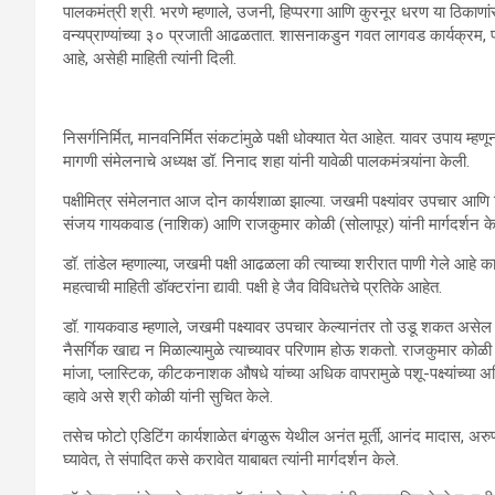
पालकमंत्री श्री. भरणे म्हणाले, उजनी, हिप्परगा आणि कुरनूर धरण या ठिकाणांसह
वन्यप्राण्यांच्या ३० प्रजाती आढळतात. शासनाकडुन गवत लागवड कार्यक्रम, पाण
आहे, असेही माहिती त्यांनी दिली.
निसर्गनिर्मित, मानवनिर्मित संकटांमुळे पक्षी धोक्यात येत आहेत. यावर उपाय म्हणून 
मागणी संमेलनाचे अध्यक्ष डॉ. निनाद शहा यांनी यावेळी पालकमंत्र्यांना केली.
पक्षीमित्र संमेलनात आज दोन कार्यशाळा झाल्या. जखमी पक्ष्यांवर उपचार आणि न
संजय गायकवाड (नाशिक) आणि राजकुमार कोळी (सोलापूर) यांनी मार्गदर्शन के
डॉ. तांडेल म्हणाल्या, जखमी पक्षी आढळला की त्याच्या शरीरात पाणी गेले आहे 
महत्वाची माहिती डॉक्टरांना द्यावी. पक्षी हे जैव विविधतेचे प्रतिके आहेत.
डॉ. गायकवाड म्हणाले, जखमी पक्ष्यावर उपचार केल्यानंतर तो उडू शकत असेल 
नैसर्गिक खाद्य न मिळाल्यामुळे त्याच्यावर परिणाम होऊ शकतो. राजकुमार कोळ
मांजा, प्लास्टिक, कीटकनाशक औषधे यांच्या अधिक वापरामुळे पशू-पक्ष्यांच्या अ
व्हावे असे श्री कोळी यांनी सुचित केले.
तसेच फोटो एडिटिंग कार्यशाळेत बंगळुरू येथील अनंत मूर्ती, आनंद मादास, अरुण 
घ्यावेत, ते संपादित कसे करावेत याबाबत त्यांनी मार्गदर्शन केले.