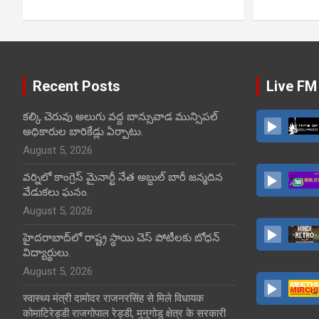
Recent Posts
Live FM
కల్కి చెరువు అలుగు వద్ద బాన్సువాడ మున్సిపల్
అధికారుల బారికేడ్లు ఏర్పాటు.
August 5, 2026
వర్నిలో కాంగ్రెస్ మైనార్టీ నేత అబ్దుల్ బారీ జన్మదిన
వేడుకలు ఘనం.
August 5, 2026
హైదరాబాద్‌లో రాష్ట్ర స్థాయి చెస్ పోటీలకు బోధన్
విద్యార్థులు.
August 5, 2026
स्वास्थ्य मंत्री दामोदर राजनरसिंह से मिले विधायक
कोमाटिरेड्डी राजगोपाल रेड्डी, मुनुगोडु क्षेत्र के सरकारी