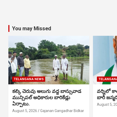
You may Missed
TELANGANA NEWS
TELANGAN
కల్కి చెరువు అలుగు వద్ద బాన్సువాడ
వర్నిలో కాం
మున్సిపల్ అధికారుల బారికేడ్లు
బారీ జన్
ఏర్పాటు.
August 5, 2
August 5, 2026
Gajanan Gangadhar Bidkar