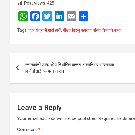
Post Views:
425
W
F
T
Li
E
S
h
a
wi
n
m
h
Tags:
नृत्य क्षेत्राची मोठी हानी
,
पंडित बिरजू महाराज यांच्या निधनाने कला
at
ce
tt
ke
ail
ar
s
b
er
dI
e
A
o
n
Post
p
o
स्नातकांनी उच्च ध्येय निर्धारित करून आत्मनिर्भर भारताच्या
navigation
निर्मितीसाठी प्रयत्न करावे
p
k
Leave a Reply
Your email address will not be published.
Required fields a
Comment
*