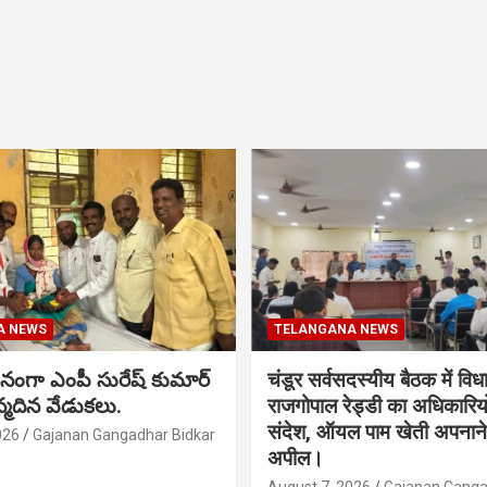
A NEWS
TELANGANA NEWS
నంగా ఎంపీ సురేష్ కుమార్
चंडूर सर्वसदस्यीय बैठक में वि
న్మదిన వేడుకలు.
राजगोपाल रेड्डी का अधिकारिय
संदेश, ऑयल पाम खेती अपनाने
026
Gajanan Gangadhar Bidkar
अपील।
August 7, 2026
Gajanan Ganga