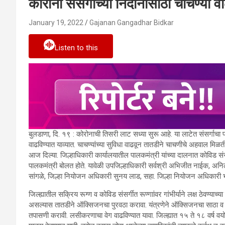
कोरोना संसर्गाच्या निदानासाठी चाचण्या व
January 19, 2022
Gajanan Gangadhar Bidkar
Listen to this
बुलडाणा, दि. १९ : कोरोनाची तिसरी लाट सध्या सुरू आहे. या लाटेत संसर्गाचा प
वाढविण्यात याव्यात. चाचण्यांच्या सुविधा वाढवून तातडीने चाचणीचे अहवाल मिळत
आज दिल्या. जिल्हाधिकारी कार्यालयातील पालकमंत्री यांच्या दालनात कोविड स
पालकमंत्री बोलत होते. यावेळी उपजिल्हाधिकारी सर्वश्री अभिजीत नाईक, अनि
सांगळे, जिल्हा नियोजन अधिकारी सुनय लाड, सहा. जिल्हा नियोजन अधिकारी 
जिल्ह्यातील सक्रिय रूग्ण व कोविड संसर्गीत रूण्गाांवर गांभीर्याने लक्ष ठेवण्
असल्यास तातडीने ऑक्सिजनचा पुरवठा करावा. यंत्रणेने ऑक्सिजनचा साठा व पु
तपासणी करावी. लसीकरणाचा वेग वाढविण्यात यावा. जिल्ह्यात १५ ते १८ वर्ष वयो