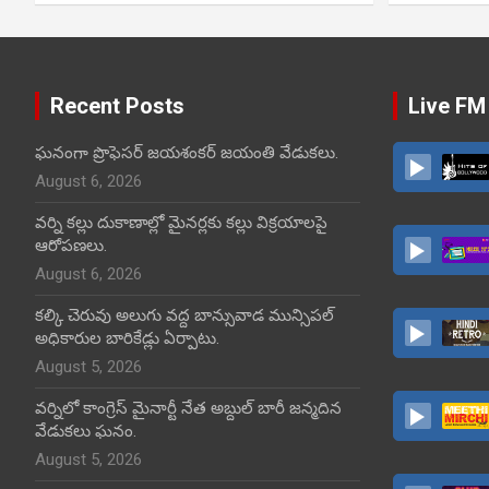
Recent Posts
Live FM
ఘనంగా ప్రొఫెసర్ జయశంకర్ జయంతి వేడుకలు.
August 6, 2026
వర్ని కల్లు దుకాణాల్లో మైనర్లకు కల్లు విక్రయాలపై
ఆరోపణలు.
August 6, 2026
కల్కి చెరువు అలుగు వద్ద బాన్సువాడ మున్సిపల్
అధికారుల బారికేడ్లు ఏర్పాటు.
August 5, 2026
వర్నిలో కాంగ్రెస్ మైనార్టీ నేత అబ్దుల్ బారీ జన్మదిన
వేడుకలు ఘనం.
August 5, 2026