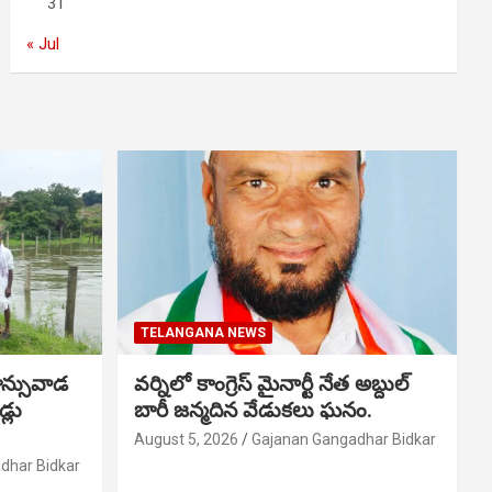
31
« Jul
TELANGANA NEWS
ాన్సువాడ
వర్నిలో కాంగ్రెస్ మైనార్టీ నేత అబ్దుల్
్లు
బారీ జన్మదిన వేడుకలు ఘనం.
August 5, 2026
Gajanan Gangadhar Bidkar
dhar Bidkar