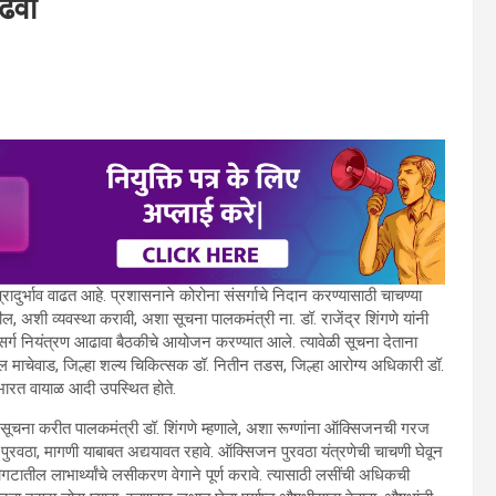
ाढवा
्रादुर्भाव वाढत आहे. प्रशासनाने कोरोना संसर्गाचे निदान करण्यासाठी चाचण्या
ील, अशी व्यवस्था करावी, अशा सूचना पालकमंत्री ना. डॉ. राजेंद्र शिंगणे यांनी
ंसर्ग नियंत्रण आढावा बैठकीचे आयोजन करण्यात आले. त्यावेळी सूचना देताना
ल माचेवाड, जिल्हा शल्य चिकित्सक डॉ. नितीन तडस, जिल्हा आरोग्य अधिकारी डॉ.
भारत वायाळ आदी उपस्थित होते.
याच्या सूचना करीत पालकमंत्री डॉ. शिंगणे म्हणाले, अशा रूग्णांना ऑक्सिजनची गरज
रवठा, मागणी याबाबत अद्ययावत रहावे. ऑक्सिजन पुरवठा यंत्रणेची चाचणी घेवून
गटातील लाभार्थ्यांचे लसीकरण वेगाने पूर्ण करावे. त्यासाठी लसींची अधिकची