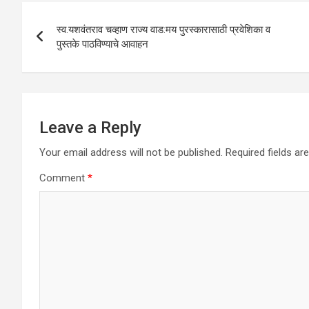
A
o
n
Post
p
o
स्व.यशवंतराव चव्हाण राज्य वाड:मय पुरस्कारासाठी प्रवेशिका व
navigation
पुस्तके पाठविण्याचे आवाहन
p
k
Leave a Reply
Your email address will not be published.
Required fields a
Comment
*