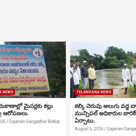
A NEWS
TELANGANA NEWS
 దుకాణాల్లో మైనర్లకు కల్లు
కల్కి చెరువు అలుగు వద్ద బ
పై ఆరోపణలు.
మున్సిపల్ అధికారుల బారికేడ
ఏర్పాటు.
026
Gajanan Gangadhar Bidkar
August 5, 2026
Gajanan Ganga