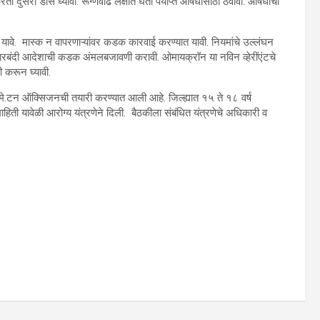
रता दुसरा डोस घ्यावा. रूग्णवाढ लक्षात घेता पर्याप्त औषधीसाठा ठेवावा. औषधांची
्यात यावे. मास्क न वापरणाऱ्यांवर कडक कारवाई करण्यात यावी. नियमांचे उल्लंघन
ंचारबंदी आदेशाची कडक अंमलबजावणी करावी. ओमायक्रॉन या नविन व्हेरींएंटचे
णी करून घ्यावी.
मे.टन ऑक्सिजनची तयारी करण्यात आली आहे. जिल्ह्यात १५ ते १८ वर्ष
ी यावेळी आरोग्य यंत्रणेने दिली. बैठकीला संबंधित यंत्रणेचे अधिकारी व