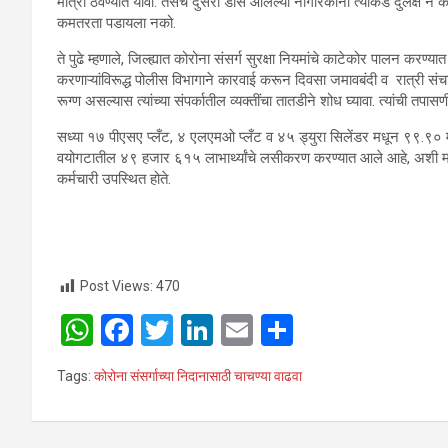
मात्रा ठेवण्यात यावी. तसेच दुसरा डोस आलेल्या नागरिकांनी त्याकडे दुर्लक्ष न क
कमतरता पडायला नको.
ते पुढे म्हणाले, जिल्ह्यात कोरोना संसर्ग सुरक्षा नियमांचे काटेकोर पालन करण
करणाऱ्यांविरूद्ध पोलीस विभागाने कारवाई करून दिवसा जमावबंदी व रात्री स
रूग्ण असल्यास त्यांच्या संपर्कातील व्यक्तींचा तातडीने शोध घ्यावा. त्यांची तपास
सध्या १७ पीएसए प्लँट, ४ एलएमओ प्लँट व ४५ ड्युरा सिलेंडर मधून ९९.९० 
वयोगटातील ४९ हजार ६१५ लाभार्थ्यांचे लसीकरण करण्यात आले आहे, अशी माहित
कर्मचारी उपस्थित होते.
Post Views:
470
W
F
T
Li
E
S
h
a
wi
n
m
h
Tags:
कोरोना संसर्गाच्या निदानासाठी चाचण्या वाढवा
at
ce
tt
ke
ail
ar
s
b
er
dI
e