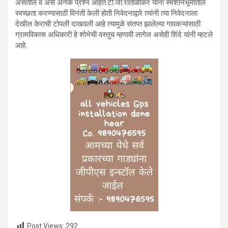
असतील व असे अनेक प्रश्न आहेत.टी.जी.रातोळीकर यांना स्मशानभूमीतील
स्वच्छता करण्यासाठी विनंती केली होती निवेदनाद्वारे त्यांनी त्या निवेदनाला
देखील केराची टोपली दाखवली आहे त्यामुळे संतप्त झालेल्या गावकऱ्यांसाठी
ग्रामविकास अधिकारी हे शोभेची वस्तुच म्हणावी लागेल असेही शिंदे यांनी म्हटले
आहे.
Post Views:
292