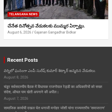
TELANGANA NEWS
చేనేత దినోత్సవ వేడుకలకు ముమ్మర ఏర్పాట్లు.
August 6, 2026
Gajanan Gangadhar Bidkar
Recent Posts
వర్నిలో ఘనంగా ఎంపీ సురేష్ కుమార్ శెట్కార్ జన్మదిన వేడుకలు.
August 8, 2026
चंडूर सर्वसदस्यीय बैठक में विधायक राजगोपाल रेड्डी का अधिकारियों को सख्त
संदेश, ऑयल पाम खेती अपनाने की अपील।
August 7, 2026
सामाजिक कार्याची दखल घेत धनाजी मनोहर जोशी यांना राज्यस्तरीय ‘समाजरत्न’