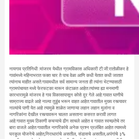
नायगाव प्रतिनिधी :मांजरम येथील ग्रामविकास अधिकारी टी.जी.रातोळीकर हे
गावांमध्ये महिनाभरात फक्त चार ते पाच वेळा आणि कधी येतात कधी जातात
त्यांनाच माहीत असते.गावामधील सर्व सामान्य जनता ही त्यांना भेटण्यासाठी
ग्रामपंचायत मध्ये फेरफटका मारून कंटाळत आहेत.त्यांच्या ह्या मनमाणी
कारभारामुळे मांजरम हे गाव विकासापासून कोसे दुर गेले आहे.गावात घाणीचे
साम्राज्य वाढले आहे नाल्या तुडुंब भरून वाहत आहेत.गावातील मुख्य रस्त्यावर
नाल्यांचे पाणी येत आहे त्यामुळे शाळेत जाणाऱ्या लहान लहान मुलांना व
नागरिकांना देखील रस्त्यावरून चालत असताना कसरत करावी लागत
आहे.गावात मुख्य ठिकाणी कचऱ्याचे ढीग साचले आहेत व गावात स्वच्छतेचे तर
बारा वाजले आहेत.गावातील नागरिकांचे अनेक प्रश्न प्रलंबित आहेत त्यामध्ये
घरकुल योजनेचे आहेत,निराधारांचे असतील, संडासचे असतील,अपंगांचे ३%