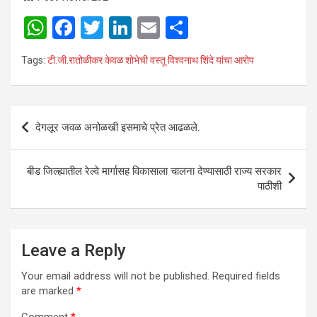
W
F
T
Li
E
S
h
a
wi
n
m
h
Tags:
टी.जी.रातोळीकर केवळ शोभेची वस्तू विश्वनाथ शिंदे यांचा आरोप
at
ce
tt
ke
ail
ar
s
b
er
dI
e
A
o
n
Post
देगलूर जवळ अनोळखी इसमाचे प्रेत आढळले.
p
o
navigation
p
k
बीड जिल्ह्यातील रेल्वे मार्गासह विकासाला चालना देण्यासाठी राज्य सरकार
पाठीशी
Leave a Reply
Your email address will not be published.
Required fields
are marked
*