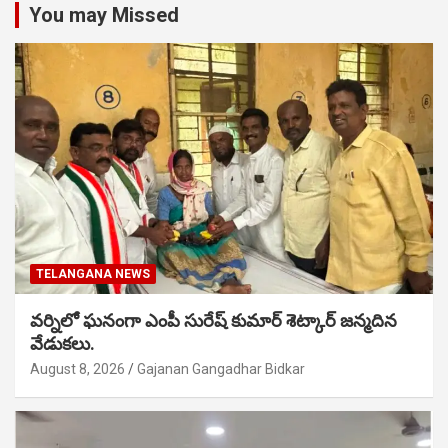
You may Missed
TELANGANA NEWS
వర్నిలో ఘనంగా ఎంపీ సురేష్ కుమార్ శెట్కార్ జన్మదిన
వేడుకలు.
August 8, 2026
Gajanan Gangadhar Bidkar